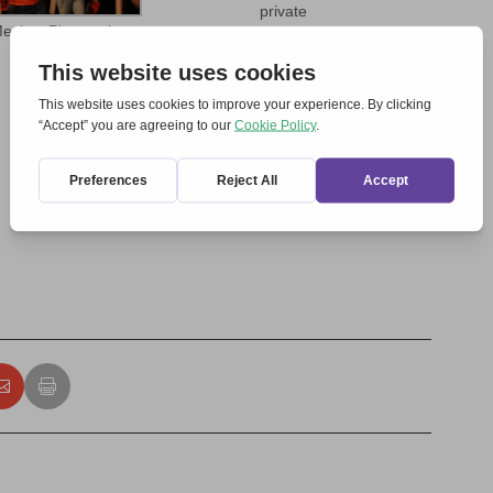
private
exico; Photo private