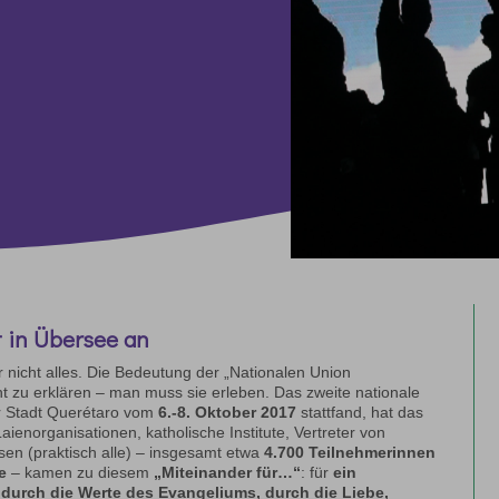
 in Übersee an
r nicht alles. Die Bedeutung der „Nationalen Union
ht zu erklären – man muss sie erleben. Das zweite nationale
er Stadt Querétaro vom
6.-8. Oktober 2017
stattfand, hat das
ienorganisationen, katholische Institute, Vertreter von
en (praktisch alle) – insgesamt etwa
4.700 Teilnehmerinnen
e
– kamen zu diesem
„Miteinander für…“
: für
ein
e durch die Werte des Evangeliums, durch die Liebe,