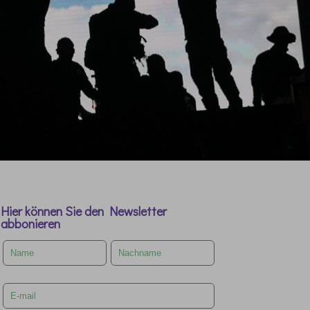
Hier können Sie den Newsletter
abbonieren
Leave
this
field
blank