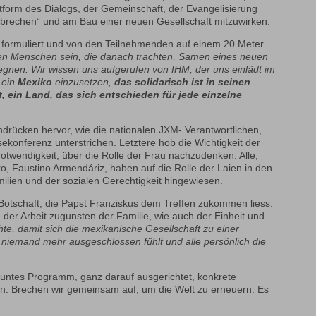
tform des Dialogs, der Gemeinschaft, der Evangelisierung
brechen“ und am Bau einer neuen Gesellschaft mitzuwirken.
 formuliert und von den Teilnehmenden auf einem 20 Meter
len Menschen sein, die danach trachten, Samen eines neuen
egnen. Wir wissen
uns aufgerufen von
IHM, der uns einlädt im
 ein
Mexiko
einzusetzen,
das solidarisch ist in seinen
alt, ein Land, das sich entschieden für jede einzelne
drücken hervor, wie die nationalen JXM- Verantwortlichen,
sekonferenz unterstrichen. Letztere hob die Wichtigkeit der
otwendigkeit, über die Rolle der Frau nachzudenken. Alle,
ro, Faustino Armendáriz, haben auf die Rolle der Laien in den
milien und der sozialen Gerechtigkeit hingewiesen.
 Botschaft, die Papst Franziskus dem Treffen zukommen liess.
 der Arbeit zugunsten der Familie, wie auch der Einheit und
hte, damit sich die mexikanische Gesellschaft zu einer
 niemand mehr ausgeschlossen fühlt und alle persönlich die
untes Programm, ganz darauf ausgerichtet, konkrete
n: Brechen wir gemeinsam auf, um die Welt zu erneuern. Es