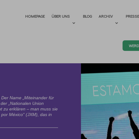
HOMEPAGE
ÜBER UNS
BLOG
ARCHIV
PRESS
WERD
 Der Name „Miteinander für
g der „Nationalen Union
cht zu erklären – man muss sie
s por México“ (JXM), das in