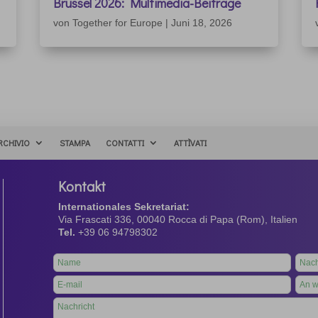
Brüssel 2026: Multimedia-Beiträge
von
Together for Europe
|
Juni 18, 2026
RCHIVIO
STAMPA
CONTATTI
ATTÌVATI
Kontakt
Internationales Sekretariat:
Via Frascati 336, 00040 Rocca di Papa (Rom), Italien
Tel.
+39 06 94798302
Leave
this
field
blank