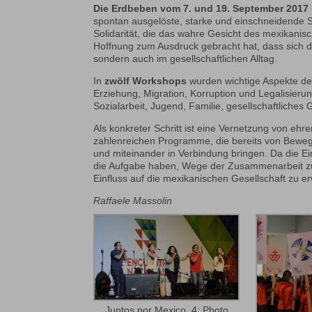
Die Erdbeben vom 7. und 19. September 2017
spontan ausgelöste, starke und einschneidende So
Solidarität, die das wahre Gesicht des mexikanis
Hoffnung zum Ausdruck gebracht hat, dass sich di
sondern auch im gesellschaftlichen Alltag.
In
zwölf Workshops
wurden wichtige Aspekte des 
Erziehung, Migration, Korruption und Legalisieru
Sozialarbeit, Jugend, Familie, gesellschaftliches 
Als konkreter Schritt ist eine Vernetzung von ehr
zahlenreichen Programme, die bereits von Beweg
und miteinander in Verbindung bringen. Da die Ei
die Aufgabe haben, Wege der Zusammenarbeit zu 
Einfluss auf die mexikanischen Gesellschaft zu er
Raffaele Massolin
Juntos por Mexico_4; Photo