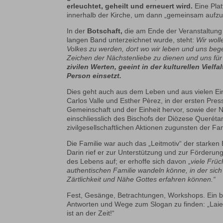
erleuchtet, geheilt und erneuert wird.
Eine Plat
innerhalb der Kirche, um dann „gemeinsam aufzu
In der
Botschaft,
die am Ende der Veranstaltung
langen Band unterzeichnet wurde, steht:
Wir wol
Volkes zu werden, dort wo wir leben und uns beg
Zeichen der Nächstenliebe zu dienen und uns für
zivilen Werten, geeint in der kulturellen Vielf
Person einsetzt.
Dies geht auch aus dem Leben und aus vielen Ein
Carlos Valle und Esther Pèrez, in der ersten Pres
Gemeinschaft und der Einheit hervor, sowie der N
einschliesslich des Bischofs der Diözese Queréta
zivilgesellschaftlichen Aktionen zugunsten der Fa
Die Familie war auch das „Leitmotiv“ der starken
Darin rief er zur Unterstützung und zur Förderung
des Lebens auf; er erhoffe sich davon „
viele Früc
authentischen Familie wandeln könne, in der sich
Zärtlichkeit und Nähe Gottes erfahren können.“
Fest, Gesänge, Betrachtungen, Workshops. Ein b
Antworten und Wege zum Slogan zu finden: „Laie
ist an der Zeit!“