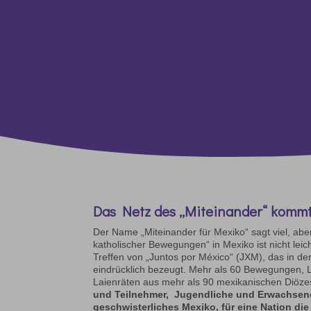
Das Netz des „Miteinander“ kommt
Der Name „Miteinander für Mexiko“ sagt viel, abe
katholischer Bewegungen“ in Mexiko ist nicht leic
Treffen von „Juntos por México“ (JXM), das in d
eindrücklich bezeugt. Mehr als 60 Bewegungen, La
Laienräten aus mehr als 90 mexikanischen Diözes
und Teilnehmer, Jugendliche und Erwachsen
geschwisterliches Mexiko, für eine Nation di