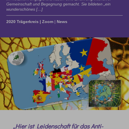
Gemeinschaft und Begegnung gemacht. Sie bildeten „ein
wunderschönes […]
2020 Trägerkreis | Zoom
|
News
„Hier ist Leidenschaft für das Anti-