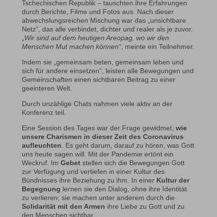
Tschechischen Republik – tauschten ihre Erfahrungen
durch Berichte, Filme und Fotos aus. Nach dieser
abwechslungsreichen Mischung war das „unsichtbare
Netz“, das alle verbindet, dichter und realer als je zuvor.
„
Wir sind auf dem heutigen Areopag, wo wir den
Menschen Mut machen können“
, meinte ein Teilnehmer.
Indem sie „gemeinsam beten, gemeinsam leben und
sich für andere einsetzen“, leisten alle Bewegungen und
Gemeinschaften einen sichtbaren Beitrag zu einer
geeinteren Welt.
Durch unzählige Chats nahmen viele aktiv an der
Konferenz teil.
Eine Session des Tages war der Frage gewidmet,
wie
unsere Charismen in dieser Zeit des Coronavirus
aufleuchten
. Es geht darum, darauf zu hören, was Gott
uns heute sagen will. Mit der Pandemie ertönt ein
Weckruf. Im
Gebet
stellen sich die Bewegungen Gott
zur Verfügung und vertiefen in einer Kultur des
Bündnisses ihre Beziehung zu ihm. In einer
Kultur der
Begegnung
lernen sie den Dialog, ohne ihre Identität
zu verlieren; sie machen unter anderem durch die
Solidarität mit den Armen
ihre Liebe zu Gott und zu
den Menschen sichtbar.