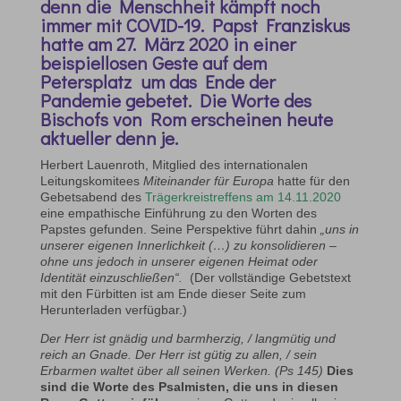
denn die Menschheit kämpft noch
immer mit COVID-19. Papst Franziskus
hatte am 27. März 2020 in einer
beispiellosen Geste auf dem
Petersplatz um das Ende der
Pandemie gebetet. Die Worte des
Bischofs von Rom erscheinen heute
aktueller denn je.
Herbert Lauenroth, Mitglied des internationalen
Leitungskomitees
Miteinander für Europa
hatte für den
Gebetsabend des
Trägerkreistreffens am 14.11.2020
eine empathische Einführung zu den Worten des
Papstes gefunden. Seine Perspektive führt dahin
„uns in
unserer eigenen Innerlichkeit (…) zu konsolidieren –
ohne uns jedoch in unserer eigenen Heimat oder
Identität einzuschließen“.
(Der vollständige Gebetstext
mit den Fürbitten ist am Ende dieser Seite zum
Herunterladen verfügbar.)
Der Herr ist gnädig und barmherzig, / langmütig und
reich an Gnade. Der Herr ist gütig zu allen, / sein
Erbarmen waltet über all seinen Werken. (Ps 145)
Dies
sind die Worte des Psalmisten, die uns in diesen