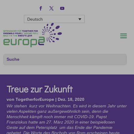
Deutsch
Treue zur Zukunft
von
TogetherforEurope
|
Dez. 18, 2020
Wir stehen kurz vor Weihnachten. Es wird in diesem Jahr unter
vielen Aspekten ganz außergewöhnlich sein, denn die
Menschheit kämpft noch immer mit COVID-19. Papst
Franziskus hatte am 27. März 2020 in einer beispiellosen
Geste auf dem Petersplatz um das Ende der Pandemie
gebetet. Die Worte des Bischofs von Rom erscheinen heute