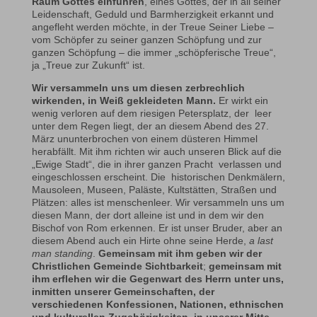
Raum Gottes einführen
, eines Gottes, der in all seiner
Leidenschaft, Geduld und Barmherzigkeit erkannt und
angefleht werden möchte, in der Treue Seiner Liebe –
vom Schöpfer zu seiner ganzen Schöpfung und zur
ganzen Schöpfung – die immer „schöpferische Treue“,
ja „Treue zur Zukunft“ ist.
Wir versammeln uns um diesen zerbrechlich
wirkenden, in Weiß gekleideten Mann.
Er wirkt ein
wenig verloren auf dem riesigen Petersplatz, der leer
unter dem Regen liegt, der an diesem Abend des 27.
März ununterbrochen von einem düsteren Himmel
herabfällt. Mit ihm richten wir auch unseren Blick auf die
„Ewige Stadt“, die in ihrer ganzen Pracht verlassen und
eingeschlossen erscheint. Die historischen Denkmälern,
Mausoleen, Museen, Paläste, Kultstätten, Straßen und
Plätzen: alles ist menschenleer. Wir versammeln uns um
diesen Mann, der dort alleine ist und in dem wir den
Bischof von Rom erkennen. Er ist unser Bruder, aber an
diesem Abend auch ein Hirte ohne seine Herde,
a last
man standing
.
Gemeinsam mit ihm geben wir der
Christlichen Gemeinde Sichtbarkeit
;
gemeinsam mit
ihm erflehen wir die Gegenwart des Herrn unter uns,
inmitten unserer Gemeinschaften, der
verschiedenen Konfessionen, Nationen, ethnischen
und kulturellen Zugehörigkeiten, in unserer Mitte,