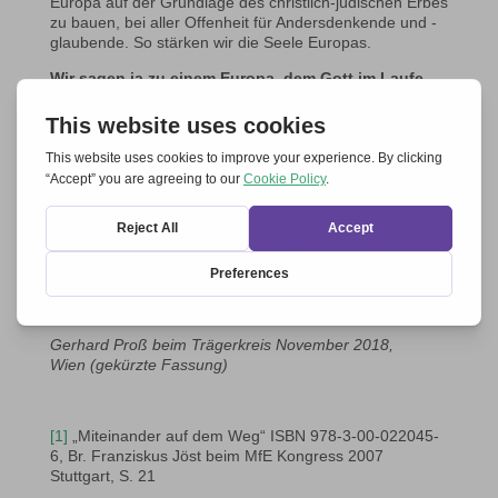
Europa auf der Grundlage des christlich-jüdischen Erbes
zu bauen, bei aller Offenheit für Andersdenkende und -
glaubende. So stärken wir die Seele Europas.
Wir sagen ja zu einem Europa, dem Gott im Laufe
der Geschichte eine Berufung anvertraut hat
[3]
:
Das Miteinander von Himmel und Erde, das Miteinander
von Glaube und Weltgestaltung, denn im Gekreuzigten
begegnen sich Himmel und Erde. In diesem Auftrag für
Europa erkennen wir auch eine Verantwortung für Afrika
und den Nahen Osten.
Der lebendige Gott hat unserem Miteinander viel
anvertraut. Deshalb wollen wir in unseren Bewegungen
und in der Öffentlichkeit unser Ja zu Europa zum
Ausdruck zu bringen.
Gerhard Proß beim Trägerkreis November 2018,
Wien (gekürzte Fassung)
[1]
„Miteinander auf dem Weg“ ISBN 978-3-00-022045-
6, Br. Franziskus Jöst beim MfE Kongress 2007
Stuttgart, S. 21