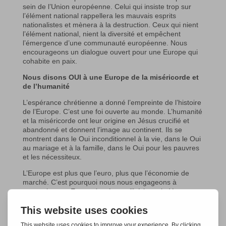
sein de l’Union européenne. Celui qui insiste trop sur
l’élément national rappellera les mauvais esprits
nationalistes et mènera à la destruction. Ceux qui nient
l’élément national, nient la diversité et empêchent
l’émergence d’une communauté européenne. Nous
encourageons un dialogue ouvert pour une Europe qui
cohabite en paix.
Nous disons OUI à une Europe de la miséricorde et
de l’humanité
L’espérance chrétienne a donné l’empreinte de l’histoire
de l’Europe. C’est une foi ouverte au monde. L’humanité
et la miséricorde ont leur origine en Jésus crucifié et
abandonné et donnent l’image au continent. Ils se
montrent dans le Oui inconditionnel à la vie, dans le Oui
au mariage et à la famille, dans le Oui pour les pauvres
et les nécessiteux.
L’Europe est plus que l’euro, plus que l’économie de
marché. C’est pourquoi nous nous engageons à
construire une Europe basée sur l’héritage judéo-
chrétien, ouverte à tous ceux qui pensent et croient
différemment. Ainsi nous renforçons l’âme de l’Europe.
Nous disons OUI à une Europe à laquelle Dieu a