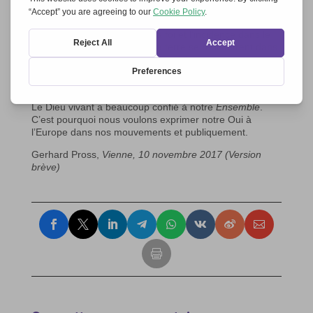
confié une vocation au cours de l’histoire:
Tout le ciel et la terre, toute la foi et l’incidence dans le
monde, parce que le ciel et la terre se rencontrent dans
le Crucifix. Dans cette tâche pour l’Europe, nous
reconnaissons également la responsabilité pour l’Afrique
et le Moyen-Orient.
Le Dieu vivant a beaucoup confié à notre
Ensemble
.
C’est pourquoi nous voulons exprimer notre Oui à
l’Europe dans nos mouvements et publiquement.
Gerhard Pross,
Vienne, 10 novembre 2017 (Version
brève)