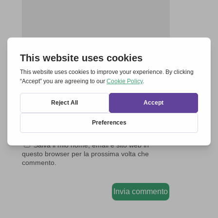
Salva il mio nome, email e sito web in
questo browser per la prossima volta che
commento.
Invia commento