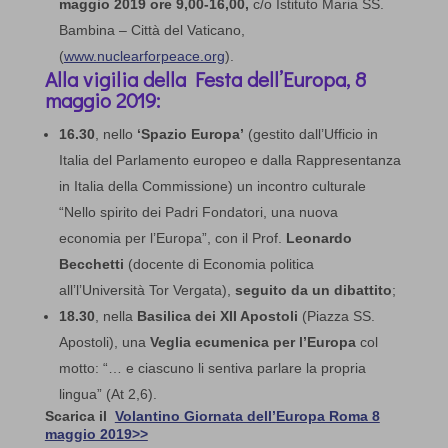
maggio 2019 ore 9,00-16,00,
c/o Istituto Maria SS.
Bambina – Città del Vaticano,
(
www.nuclearforpeace.org
).
Alla vigilia della Festa dell’Europa, 8
maggio 2019:
16.30
, nello
‘Spazio Europa’
(gestito dall’Ufficio in
Italia del Parlamento europeo e dalla Rappresentanza
in Italia della Commissione) un incontro culturale
“Nello spirito dei Padri Fondatori, una nuova
economia per l’Europa”, con il Prof.
Leonardo
Becchetti
(docente di Economia politica
all’l’Università Tor Vergata),
seguito da un dibattito
;
18.30
, nella
Basilica dei XII Apostoli
(Piazza SS.
Apostoli), una
Veglia ecumenica per l’Europa
col
motto: “… e ciascuno li sentiva parlare la propria
lingua” (At 2,6).
Scarica il
Volantino Giornata dell’Europa Roma 8
maggio 2019>>