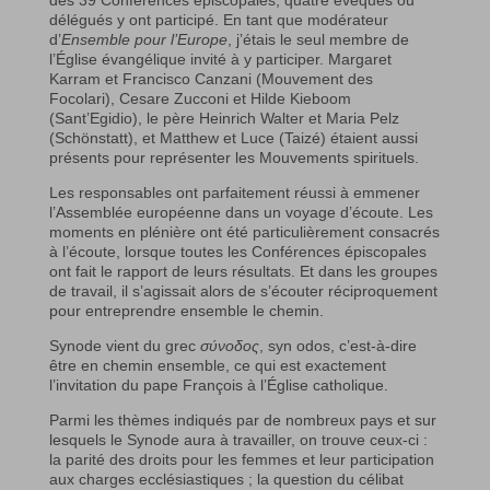
des 39 Conférences épiscopales, quatre évêques ou
délégués y ont participé. En tant que modérateur
d’
Ensemble pour l’Europe
, j’étais le seul membre de
l’Église évangélique invité à y participer. Margaret
Karram et Francisco Canzani (Mouvement des
Focolari), Cesare Zucconi et Hilde Kieboom
(Sant’Egidio), le père Heinrich Walter et Maria Pelz
(Schönstatt), et Matthew et Luce (Taizé) étaient aussi
présents pour représenter les Mouvements spirituels.
Les responsables ont parfaitement réussi à emmener
l’Assemblée européenne dans un voyage d’écoute. Les
moments en plénière ont été particulièrement consacrés
à l’écoute, lorsque toutes les Conférences épiscopales
ont fait le rapport de leurs résultats. Et dans les groupes
de travail, il s’agissait alors de s’écouter réciproquement
pour entreprendre ensemble le chemin.
Synode vient du grec
σύνοδος
, syn odos, c’est-à-dire
être en chemin ensemble, ce qui est exactement
l’invitation du pape François à l’Église catholique.
Parmi les thèmes indiqués par de nombreux pays et sur
lesquels le Synode aura à travailler, on trouve ceux-ci :
la parité des droits pour les femmes et leur participation
aux charges ecclésiastiques ; la question du célibat