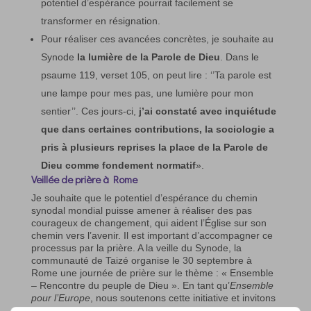
potentiel d’espérance pourrait facilement se
transformer en résignation.
Pour réaliser ces avancées concrètes, je souhaite au
Synode
la lumière de la Parole de Dieu
. Dans le
psaume 119, verset 105, on peut lire : ‘’Ta parole est
une lampe pour mes pas, une lumière pour mon
sentier’’. Ces jours-ci,
j’ai constaté avec inquiétude
que dans certaines contributions, la sociologie a
pris à plusieurs reprises la place de la Parole de
Dieu comme fondement normatif
».
Veillée de prière à Rome
Je souhaite que le potentiel d’espérance du chemin
synodal mondial puisse amener à réaliser des pas
courageux de changement, qui aident l’Église sur son
chemin vers l’avenir. Il est important d’accompagner ce
processus par la prière. A la veille du Synode, la
communauté de Taizé organise le 30 septembre à
Rome une journée de prière sur le thème : « Ensemble
– Rencontre du peuple de Dieu ». En tant qu’
Ensemble
pour l’Europe
, nous soutenons cette initiative et invitons
à y participer.