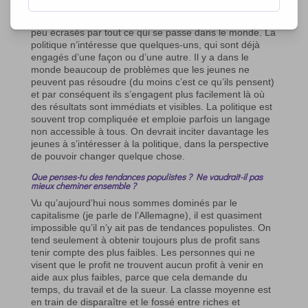
l’Europe. Qu’est-ce que tu en penses ?
Mon expérience en tant que jeune, c’est qu’on est un
peu écrasés par tout ce qui se passe dans le monde. La
politique n’intéresse que quelques-uns, qui sont déjà
engagés d’une façon ou d’une autre. Il y a dans le
monde beaucoup de problèmes que les jeunes ne
peuvent pas résoudre (du moins c’est ce qu’ils pensent)
et par conséquent ils s’engagent plus facilement là où
des résultats sont immédiats et visibles. La politique est
souvent trop compliquée et emploie parfois un langage
non accessible à tous. On devrait inciter davantage les
jeunes à s’intéresser à la politique, dans la perspective
de pouvoir changer quelque chose.
Que penses-tu des tendances populistes ? Ne vaudrait-il pas
mieux cheminer ensemble ?
Vu qu’aujourd’hui nous sommes dominés par le
capitalisme (je parle de l’Allemagne), il est quasiment
impossible qu’il n’y ait pas de tendances populistes. On
tend seulement à obtenir toujours plus de profit sans
tenir compte des plus faibles. Les personnes qui ne
visent que le profit ne trouvent aucun profit à venir en
aide aux plus faibles, parce que cela demande du
temps, du travail et de la sueur. La classe moyenne est
en train de disparaître et le fossé entre riches et