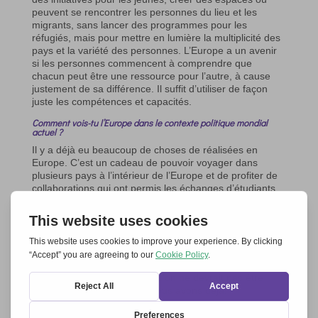
peuvent se rencontrer les personnes du lieu et les
migrants, sans lancer des programmes pour les
réfugiés, mais pour mettre en lumière la multiplicité des
pays et la variété des personnes. L’Europe a un avenir
si les personnes commencent à comprendre que
chacun peut être une ressource pour l’autre, à cause
justement de sa différence. Il suffit d’utiliser de façon
juste les compétences et capacités.
Comment vois-tu l’Europe dans le contexte politique mondial
actuel ?
Il y a déjà eu beaucoup de choses de réalisées en
Europe. C’est un cadeau de pouvoir voyager dans
plusieurs pays à l’intérieur de l’Europe et de profiter de
collaborations qui ont permis les échanges d’étudiants
et l’année sociale de volontariat. Ces expériences
devraient être portées à la connaissance de tous, pour
que les citoyens des différents pays puissent se rendre
compte de ce trésor. L’Europe devrait communiquer
davantage sur ses aspects positifs. Nous avons en
général une sécurité financière plus stable et une bonne
couverture sociale. Est-ce qu’on ne devrait pas être
reconnaissants de ce que nous avons déjà.
Il semble que les jeunes se préoccupent peu de l’avenir de