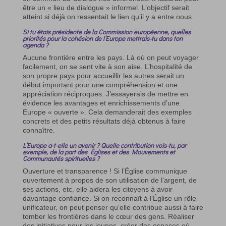
être un « lieu de dialogue » informel. L’objectif serait
atteint si déjà on ressentait le lien qu’il y a entre nous.
Si tu étais présidente de la Commission européenne, quelles
priorités pour la cohésion de l’Europe mettrais-tu dans ton
agenda ?
Aucune frontière entre les pays. Là où on peut voyager
facilement, on se sent vite à son aise. L’hospitalité de
son propre pays pour accueillir les autres serait un
début important pour une compréhension et une
appréciation réciproques. J’essayerais de mettre en
évidence les avantages et enrichissements d’une
Europe « ouverte ». Cela demanderait des exemples
concrets et des petits résultats déjà obtenus à faire
connaître.
L’Europe a-t-elle un avenir ? Quelle contribution vois-tu, par
exemple, de la part des Églises et des Mouvements et
Communautés spirituelles ?
Ouverture et transparence ! Si l’Église communique
ouvertement à propos de son utilisation de l’argent, de
ses actions, etc. elle aidera les citoyens à avoir
davantage confiance. Si on reconnaît à l’Église un rôle
unificateur, on peut penser qu’elle contribue aussi à faire
tomber les frontières dans le cœur des gens. Réaliser
des initiatives pour les jeunes, créer des espaces où