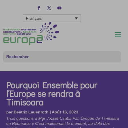
Français
Pourquoi Ensemble pour
l’Europe se rendra à
Timisoara
par
Beatriz Lauenroth
|
Août 16, 2023
Trois questions à Mgr József-Csaba Pál, Évêque de Timisoara
en Roumanie « C’est maintenant le moment, au-delà des