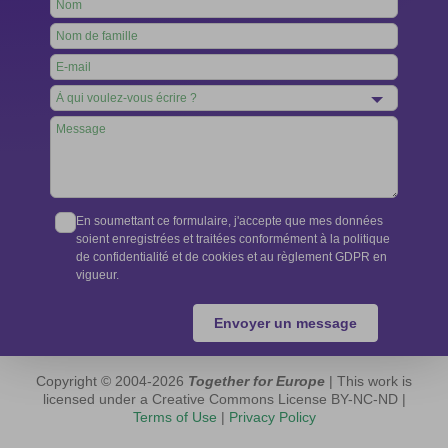
Leave
this
field
blank
En soumettant ce formulaire, j'accepte que mes données
soient enregistrées et traitées conformément à la politique
de confidentialité et de cookies et au règlement GDPR en
vigueur.
Envoyer un message
Copyright © 2004-2026
Together for Europe
| This work is
licensed under a Creative Commons License BY-NC-ND |
Terms of Use
|
Privacy Policy