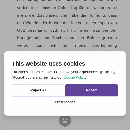
und Begegnungen noch lebendig in mir. Vor allem
verbinde ich mich im Gebet Tag für Tag weiterhin mit
allen, die dort waren, und habe die Hoffnung, dass
das Wunder der Einheit der Kirchen eines Tages von
Gott geschenkt wird. (…) Für alles, was bei der
Kundgebung am Stachus auf der Bühne geboten
wurde, kann ich nur meine Anerkennung
aussprechen.
Anche l’aprire e chiudere l’ombrello (…) non ha
distolto da un clima di unità, di gioia, di profondità che
ho avvertito. Mi è sembrata la manifestazione della
speranza.