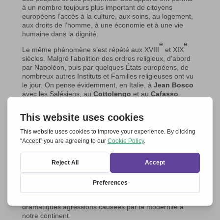
à un nombre toujours plus important de citoyens
européens l’accès à la culture, aux soins, au logement,
aux droits de l’homme, à une économie et à une vie
humaine dans la dignité.
e
e
Le même phénomène s’est répété aux XVIII
et XIX
siècles. Malgré l’abolition des ordres religieux, d’abord
par Napoléon, puis par quelques États européens, de
nombreux autres Instituts et Familles religieuses ont vu
le jour. On pense évidemment, en Italie, à
Jean Bosco
avec les Salésiens, au
Cottolengo
et au
Cafasso
auprès des malades et des plus pauvres. Et en
Angleterre, à l’apport du cardinal
John Henry Newman
,
etc.
e
Au XX
siècle, l’Europe a vu naître de nouveaux Instituts
religieux comme ceux fondés par
don Alberione
,
don
Orione
,
mère Teresa de Calcutta
,
Édith Stein
,
Maximilien Kolbe
et d’autres. Elle a vu naître encore
d’innombrables autres expressions de vie charismatique
qui se sont manifestées comme de vastes
Mouvements
d’Église
laïques. Chacun avec sa propre identité
spirituelle doublée d’une attention spéciale aux
dramatiques agressions causées par la modernité à
notre continent.