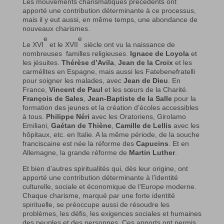
Les mouvements charismatiques précédents ont
apporté une contribution déterminante à ce processus,
mais il y eut aussi, en même temps, une abondance de
nouveaux charismes.
e
e
Le XVI
et le XVII
siècle ont vu la naissance de
nombreuses familles religieuses.
Ignace de Loyola
et
les jésuites.
Thérèse d’Avila
,
Jean de la Croix
et les
carmélites en Espagne, mais aussi les Fatebenefratelli
pour soigner les malades, avec
Jean de Dieu
. En
France,
Vincent de Paul
et les sœurs de la Charité.
François de Sales
,
Jean-Baptiste de la Salle
pour la
formation des jeunes et la création d’écoles accessibles
à tous.
Philippe Néri
avec les Oratoriens, Girolamo
Emiliani,
Gaétan de Thiène
,
Camille de Lellis
avec les
hôpitaux, etc. en Italie. A la même période, de la souche
franciscaine est née la réforme des
Capucins
. Et en
Allemagne, la grande réforme de
Martin Luther
.
Et bien d’autres spiritualités qui, dès leur origine, ont
apporté une contribution déterminante à l’identité
culturelle, sociale et économique de l’Europe moderne.
Chaque charisme, marqué par une forte identité
spirituelle, se préoccupe aussi de résoudre les
problèmes, les défis, les exigences sociales et humaines
des peuples et des personnes. Ces apports ont permis