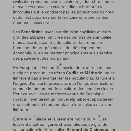
civilisation romaine avec les valeurs judéo-chrétiennes
et avec les nouvelles cultures dites « barbares »
introduites sur le continent par les populations du nord
et de l’est apparues sur le territoire européen à des
époques successives.
Les Bénédictins, avec leur diffusion capillaire et leurs
grandes abbayes, ont créé des centres de spiritualité,
mais aussi des centres de culture, de promotion
humaine, de progrès social, de développement
économique, en se mettant principalement au service
des pauvres et des marginaux.
e
En Europe de l’Est, au IX
siècle, deux autres moines,
d’origine grecque, les frères
Cyrille et Méthode
, ne se
limitèrent pas à évangéliser les populations, ils furent à
l’origine d’un vaste processus que l’on peut considérer
comme le fondement de la culture des peuples slaves.
Pour ceux-ci, les deux frères venus de Salonique
(Grèce) inventèrent un nouvel alphabet et apportèrent
une contribution fondamentale à leur culture et à leur
littérature.
e
e
Entre le XI
siècle et la première moitié du XII
, se
levèrent d’autres figures charismatiques de grande
valeur culturelle. Parmi elles
Bernard de Clairvaux
qui,