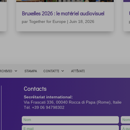
Bruxelles 2026 : le matériel audiovisuel
par
Together for Europe
|
Juin 18, 2026
RCHIVIO
STAMPA
CONTATTI
ATTÌVATI
Contacts
Secrétariat international:
Via Frascati 336, 00040 Rocca di Papa (Rome), Italie
Tél. +39 06 94798302
Leave
this
field