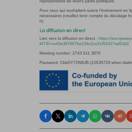
représentants de divers partis politiques.
Pour ceux qui souhaitent suivre l’événement en li
nécessaires (veuillez tenir compte du décalage hor
h).
La diffusion en direct
Lien vers la diffusion en direct :
https://european
MTID=m43e387667be156c2cc61f55327ad53d2
Meeting number: 2743 611 3870
Password: CbkDY72W8JB (22539729 when dialin