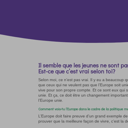
Il semble que les jeunes ne sont pas
Est-ce que c’est vrai selon toi?
Selon moi, ce n’est pas vrai. Il y eu a beaucoup qu
que ceux qui ne veulent pas que l’Europe soit uni
vive pour son propre compte. Et ce sont eux qui so
unie. Et ça, ce doit être un changement importa
l’Europe unie.
Comment vois-tu l’Europe dans le cadre de la politique m
L’Europe doit faire preuve d’un grand exemple de 
prouver que la meilleure façon de vivre, c’est la 