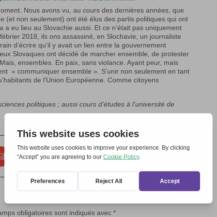
ce moment. Nous avons vu, au cours des dernières années, que
(et non seulement) ont été élus des partis politiques qui ont
 a eu lieu au Slovachie aussi. Et ce n’était pas uniquement
fébrier 2018, ils ons assassiné, en Slochavie, un journaliste
rain d’écrire qu’il y avait un lien entre la gouvernement
ombreux Slovaques ont décidé de marcher ensemble, de protester
. Mais, ensembles. En paix, sans violance. Ayant peur, mais
ent « communiquer ensemble ». S’unir non seulement en tant
 qu’habitants de l’Union Européenne. Comme citoyens
iences politiques ; aussi cours d’études à l’université de
amps obligatoires sont indiqués avec
*