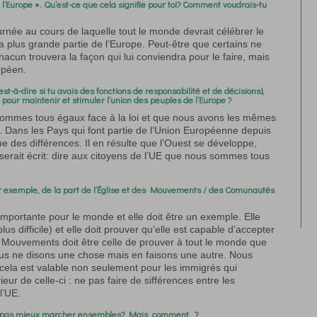
l’Europe ». Qu’est-ce que cela signifie pour toi? Comment voudrais-tu
urnée au cours de laquelle tout le monde devrait célébrer le
la plus grande partie de l’Europe. Peut-être que certains ne
hacun trouvera la façon qui lui conviendra pour le faire, mais
ropéen.
t-à-dire si tu avais des fonctions de responsabilité et de décisions),
pour maintenir et stimuler l’union des peuples de l’Europe ?
 sommes tous égaux face à la loi et que nous avons les mêmes
. Dans les Pays qui font partie de l’Union Européenne depuis
e des différences. Il en résulte que l’Ouest se développe,
 serait écrit: dire aux citoyens de l’UE que nous sommes tous
r exemple, de la part de l’
Église et des Mouvements / des Comunautés
mportante pour le monde et elle doit être un exemple. Elle
plus difficile) et elle doit prouver qu’elle est capable d’accepter
s Mouvements doit être celle de prouver à tout le monde que
s ne disons une chose mais en faisons une autre. Nous
 cela est valable non seulement pour les immigrés qui
ieur de celle-ci : ne pas faire de sifférences entre les
l’UE.
il pas mieux marcher ensembles? Mais, comment…?