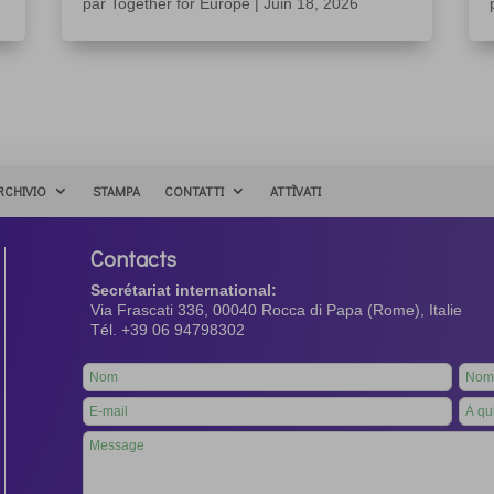
par
Together for Europe
|
Juin 18, 2026
RCHIVIO
STAMPA
CONTATTI
ATTÌVATI
Contacts
Secrétariat international:
Via Frascati 336, 00040 Rocca di Papa (Rome), Italie
Tél. +39 06 94798302
Leave
this
field
blank