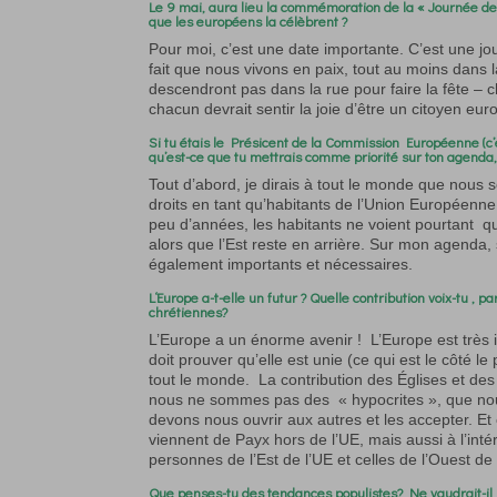
Le 9 mai, aura lieu la commémoration de la « Journée de 
que les européens la célèbrent ?
Pour moi, c’est une date importante. C’est une jo
fait que nous vivons en paix, tout au moins dans 
descendront pas dans la rue pour faire la fête – c
chacun devrait sentir la joie d’être un citoyen eu
Si tu étais le Présicent de la Commission Européenne (c’es
qu’est-ce que tu mettrais comme priorité sur ton agenda, 
Tout d’abord, je dirais à tout le monde que nous
droits en tant qu’habitants de l’Union Européenne
peu d’années, les habitants ne voient pourtant qu
alors que l’Est reste en arrière. Sur mon agenda,
également importants et nécessaires.
L‘Europe a-t-elle un futur ? Quelle contribution voix-tu , pa
chrétiennes?
L’Europe a un énorme avenir ! L’Europe est très i
doit prouver qu’elle est unie (ce qui est le côté le 
tout le monde. La contribution des Églises et de
nous ne sommes pas des « hypocrites », que nou
devons nous ouvrir aux autres et les accepter. Et
viennent de Payx hors de l’UE, mais aussi à l’intér
personnes de l’Est de l’UE et celles de l’Ouest de 
Que penses-tu des tendances populistes? Ne vaudrait-