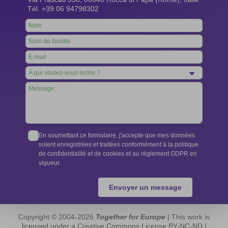
Tél. +39 06 94798302
Leave
this
field
blank
En soumettant ce formulaire, j'accepte que mes données
soient enregistrées et traitées conformément à la politique
de confidentialité et de cookies et au règlement GDPR en
vigueur.
Envoyer un message
Copyright © 2004-2026
Together for Europe
| This work is
licensed under a Creative Commons License BY-NC-ND |