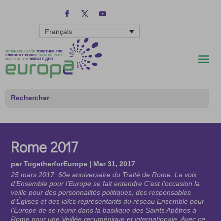
Français
Rome 2017
par
TogetherforEurope
|
Mar 31, 2017
25 mars 2017, 60e anniversaire du Traité de Rome. La voix
d’Ensemble pour l’Europe se fait entendre C’est l’occasion la
veille pour des personnalités politiques, des responsables
d’Églises et des laïcs représentants du réseau Ensemble pour
l’Europe de se réunir dans la basilique des Saints Apôtres à
Rome pour une Veillée œcuménique et internationale. Avec ce