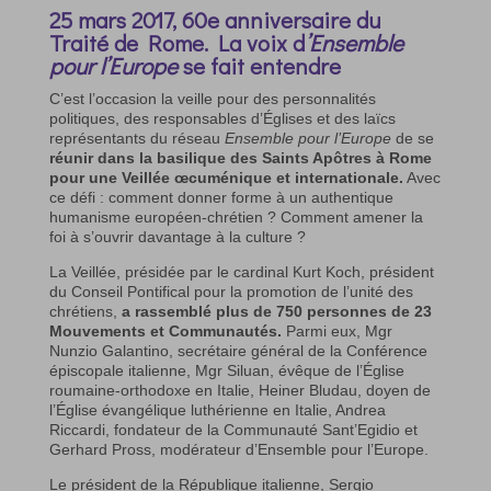
25 mars 2017, 60e anniversaire du
Traité de Rome. La voix d
’Ensemble
pour l’Europe
se fait entendre
C’est l’occasion la veille pour des personnalités
politiques, des responsables d’Églises et des laïcs
représentants du réseau
Ensemble pour l’Europe
de se
réunir dans la basilique des Saints Apôtres à Rome
pour une Veillée œcuménique et internationale.
Avec
ce défi : comment donner forme à un authentique
humanisme européen-chrétien ? Comment amener la
foi à s’ouvrir davantage à la culture ?
La Veillée, présidée par le cardinal Kurt Koch, président
du Conseil Pontifical pour la promotion de l’unité des
chrétiens,
a rassemblé plus de 750 personnes de 23
Mouvements et Communautés.
Parmi eux, Mgr
Nunzio Galantino, secrétaire général de la Conférence
épiscopale italienne, Mgr Siluan, évêque de l’Église
roumaine-orthodoxe en Italie, Heiner Bludau, doyen de
l’Église évangélique luthérienne en Italie, Andrea
Riccardi, fondateur de la Communauté Sant’Egidio et
Gerhard Pross, modérateur d’Ensemble pour l’Europe.
Le président de la République italienne, Sergio