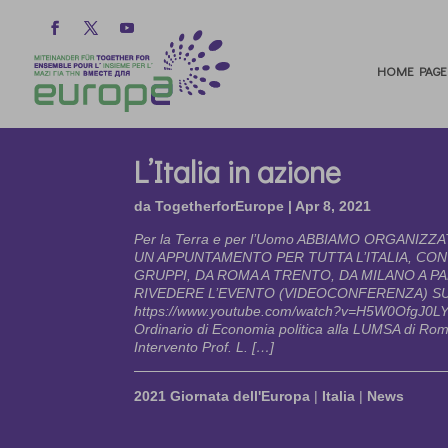
HOME PAGE
L’Italia in azione
da
TogetherforEurope
|
Apr 8, 2021
Per la Terra e per l’Uomo ABBIAMO ORGANI
UN APPUNTAMENTO PER TUTTA L’ITALIA, CON
GRUPPI, DA ROMA A TRENTO, DA MILANO A P
RIVEDERE L’EVENTO (VIDEOCONFERENZA) S
https://www.youtube.com/watch?v=H5W0OfgJ0LY R
Ordinario di Economia politica alla LUMSA di Ro
Intervento Prof. L. […]
2021 Giornata dell'Europa
|
Italia
|
News