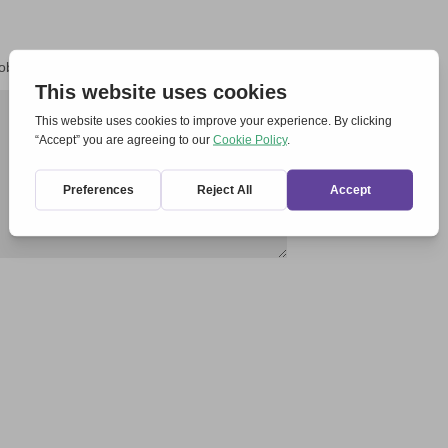
 obbligatori sono contrassegnati
*