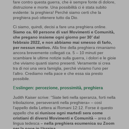
fare contro questa guerra, che è sempre fonte di dolore,
distruzione e morte. Una possibilità ci è stata subito
evidente: la preghiera! Perché siamo certi che la
preghiera può ottenere tutto da Dio.
Ci siamo, quindi, decisi a fare una preghiera online.
Siamo ca. 60 persone di vari Movimenti e Comunità,
che pregano insieme ogni giorno per 30’ dal
febbraio 2022, e non abbiamo mai smesso di farlo,
per nessun motivo.
Alla fine della preghiera rimaniamo
ancora brevemente collegati ca. 5 – 10 minuti per
scambiare le ultime notizie sulla guerra, i dolori e le gioie
che viviamo quanti siamo presenti. Veramente si crea
tra di noi una vera famiglia, perchè viviamo l’uno per
l’altro. Crediamo nella pace e che essa sia presto
possibile.
E
sslingen: percezione, prossimità, preghiera
Judith Kaiser scrive: “Siate lieti nella speranza, forti nella
tribolazione, perseveranti nella preghiera» – così
l’appello della Lettera ai Romani 12:12. Forse è questo
appello che
ci riunisce ogni martedì sera come
cristiani di diversi Movimenti e Comunità
– area di
lingua tedesca
– nella preghiera ecumenica su Zoom
per la pace in Ucraina.