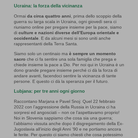
Ucraina: la forza della vicinanza
Ormai
da circa quattro anni
, prima dello scoppio della
guerra su larga scala in Ucraina, ogni giovedì sera ci
riuniamo online per pregare insieme per la pace, siamo
di
culture e nazioni diverse dell’Europa orientale e
occidentale
. E da alcuni mesi si sono uniti anche
rappresentanti della Terra Santa.
Siamo solo un centinaio ma
è sempre un momento
sacro
che ci fa sentire una sola famiglia che prega e
chiede insieme la pace a Dio. Per noi qui in Ucraina è un
dono grande pregare insieme perché ci dà la forza di
andare avanti, facendoci sentire la vicinanza di tante
persone. E questo ci dà la speranza per il futuro.
Lubjana: per tre anni ogni giorno
Raccontano Marjana e Pavel Snoj: Quel 22 febbraio
2022 con l’aggressione della Russia in Ucraina ci ha
sorpresi ed angosciati – non ce l’aspettavamo proprio!
Noi in Slovenia sappiamo che cosa sia una guerra;
l’abbiamo vissuta anche dopo il disgregamento della Ex-
Jugoslavia all’inizio degli Anni ’90 e ne portiamo ancora
le ferite. Per questo ci siamo chiesti che cosa potessimo