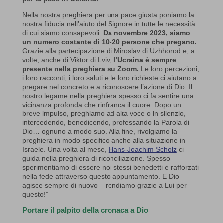
Nella nostra preghiera per una pace giusta poniamo la
nostra fiducia nell’aiuto del Signore in tutte le necessità
di cui siamo consapevoli.
Da novembre 2023, siamo
un numero costante di 10-20 persone che pregano.
Grazie alla partecipazione di Miroslav di Uzhhorod e, a
volte, anche di Viktor di Lviv,
l’Ucraina è sempre
presente nella preghiera su Zoom.
Le loro percezioni,
i loro racconti, i loro saluti e le loro richieste ci aiutano a
pregare nel concreto e a riconoscere l’azione di Dio. Il
nostro legame nella preghiera spesso ci fa sentire una
vicinanza profonda che rinfranca il cuore. Dopo un
breve impulso, preghiamo ad alta voce o in silenzio,
intercedendo, benedicendo, professando la Parola di
Dio… ognuno a modo suo. Alla fine, rivolgiamo la
preghiera in modo specifico anche alla situazione in
Israele. Una volta al mese,
Hans-Joachim Scholz
ci
guida nella preghiera di riconciliazione. Spesso
sperimentiamo di essere noi stessi benedetti e rafforzati
nella fede attraverso questo appuntamento. E Dio
agisce sempre di nuovo – rendiamo grazie a Lui per
questo!”
Portare il palpito della cronaca a Dio