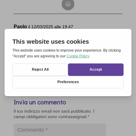
Paolo
il 12/03/2025 alle 19:47
E’ possibile avere il link per potere partecipare a
questa preghiera? Grazie (non posso garantire
al momento una partecipazione costante per
settimane o mesi; ma vorrei provare …magari
insieme ad altri, amici intressati)
Rispondi
Invia un commento
Il tuo indirizzo email non sarà pubblicato.
I
campi obbligatori sono contrassegnati
*