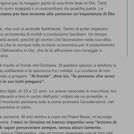
gono per la maggior parte di una forte fede in Dio. Tanti
 Altri sono scappati o si nascondono da qualche parte. Le
craina per fare insieme alle persone un’esperienza di Dio
ce, che non si arrende facilmente. Sento di poter imparare
ce un’azienda di mobili a conduzione familiare. Un tempo
tarla avanti, perché gli uomini che lavoravano nella sua ditta
rava che le venisse tolta la base economica per il sostenimento
i Oleksandra in Dio, che le fa affrontare con coraggio e
aria.
l marito al fronte nel Donbass. Si parlano spesso a telefono e
la solidarietà e la speranza tra i soldati. Lui sostiene di non
ziato a pregare.
“Al fronte”, dice lui, “le persone che sono
in cui tutti pregano”.
due figlie, di 10 e 12 anni. Le aveva nascoste in macchina, tra
avanti a loro è uscito dall’auto; colpito da un proiettile, è
quel momento pensava solo a come premere l’acceleratore, nel
 bambine in salvo.
e persone. Al mio rientro a casa nei Paesi Bassi, m’accorgo
mente.
I mesi in Ucraina mi hanno impartito una “lezione di
tà di saper perseverare sempre, senza alcun lamento.
Irina e Oleksandra, che mi hanno insegnato con la loro vita