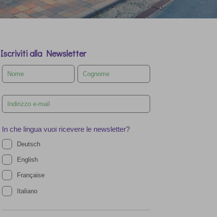
Iscriviti alla Newsletter
Leave
this
field
blank
In che lingua vuoi ricevere le newsletter?
Deutsch
English
Française
Italiano