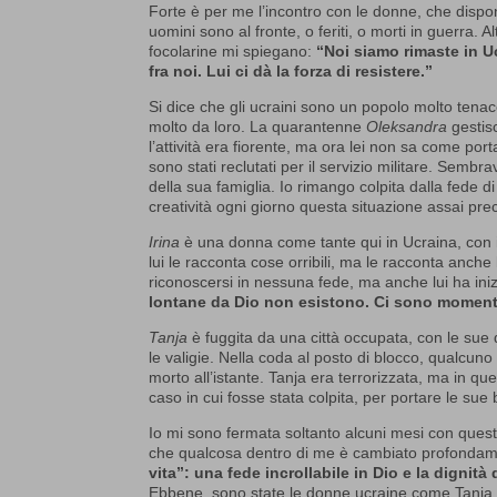
Forte è per me l’incontro con le donne, che dispon
uomini sono al fronte, o feriti, o morti in guerra.
focolarine mi spiegano:
“Noi siamo rimaste in U
fra noi. Lui ci dà la forza di resistere.”
Si dice che gli ucraini sono un popolo molto tena
molto da loro. La quarantenne
Oleksandra
gestis
l’attività era fiorente, ma ora lei non sa come por
sono stati reclutati per il servizio militare. Semb
della sua famiglia. Io rimango colpita dalla fede d
creatività ogni giorno questa situazione assai prec
Irina
è una donna come tante qui in Ucraina, con i
lui le racconta cose orribili, ma le racconta anche 
riconoscersi in nessuna fede, ma anche lui ha ini
lontane da Dio non esistono. Ci sono momenti 
Tanja
è fuggita da una città occupata, con le sue 
le valigie. Nella coda al posto di blocco, qualcuno d
morto all’istante. Tanja era terrorizzata, ma in 
caso in cui fosse stata colpita, per portare le sue
Io mi sono fermata soltanto alcuni mesi con quest
che qualcosa dentro di me è cambiato profonda
vita”: una fede incrollabile in Dio e la digni
Ebbene, sono state le donne ucraine come Tanja, 