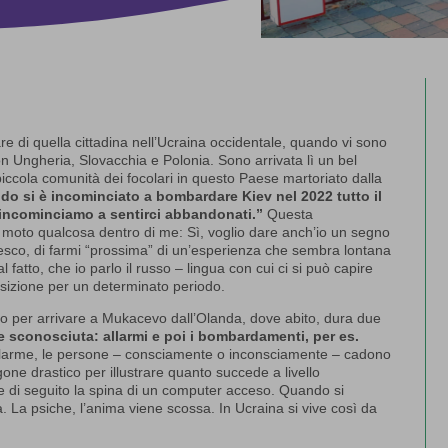
 di quella cittadina nell’Ucraina occidentale, quando vi sono
on Ungheria, Slovacchia e Polonia. Sono arrivata lì un bel
 piccola comunità dei focolari in questo Paese martoriato dalla
o si è incominciato a bombardare Kiev nel 2022 tutto il
d incominciamo a sentirci abbandonati.”
Questa
 moto qualcosa dentro di me: Sì, voglio dare anch’io un segno
ncesco, di farmi “prossima” di un’esperienza che sembra lontana
l fatto, che io parlo il russo – lingua con cui ci si può capire
posizione per un determinato periodo.
gio per arrivare a Mukacevo dall’Olanda, dove abito, dura due
e sconosciuta: allarmi e poi i bombardamenti, per es.
larme, le persone – consciamente o inconsciamente – cadono
one drastico per illustrare quanto succede a livello
te di seguito la spina di un computer acceso. Quando si
ica. La psiche, l’anima viene scossa. In Ucraina si vive così da