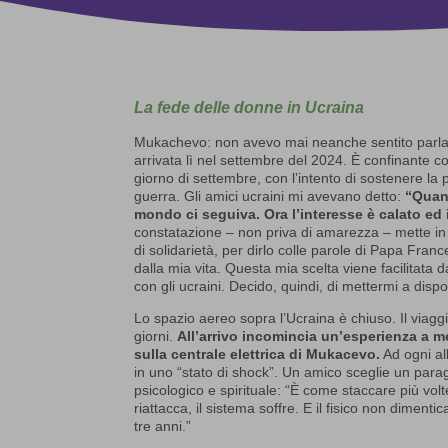
La fede delle donne in Ucraina
Mukachevo: non avevo mai neanche sentito parlare
arrivata lì nel settembre del 2024. È confinante c
giorno di settembre, con l’intento di sostenere la
guerra. Gli amici ucraini mi avevano detto:
“Quand
mondo ci seguiva. Ora l’interesse è calato e
constatazione – non priva di amarezza – mette in
di solidarietà, per dirlo colle parole di Papa Fra
dalla mia vita. Questa mia scelta viene facilitata da
con gli ucraini. Decido, quindi, di mettermi a dis
Lo spazio aereo sopra l’Ucraina è chiuso. Il viag
giorni.
All’arrivo incomincia un’esperienza a m
sulla centrale elettrica di Mukacevo.
Ad ogni al
in uno “stato di shock”. Un amico sceglie un parag
psicologico e spirituale: “È come staccare più vol
riattacca, il sistema soffre. E il fisico non diment
tre anni.”