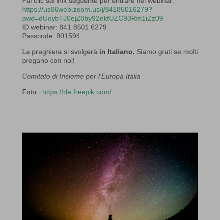
Fai
clic
sul
link
seguente
per
entrare
nel
webinar:
https://us06web.zoom.us/j/84185016279?
pwd=dUoybTJ0ejZ0by92ektUZC93Rm1iZz09
ID
webinar:
841
8501
6279
Passcode:
901594
La preghiera si svolgerà
in
Italiano
.
Siamo grati se molti
pregano con noi!
Comitato di Insieme per l’Europa Italia
Foto:
https://de.freepik.com/