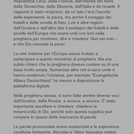
Repubblica Ceca, dalla Francia, dall’Irlanda del Nord,
dalla Slovacchia, dalla Slovenia, dall’Italia e da Israele. Il
rapporto è stato reciproco: da un lato c’era l’ascolto
delle esperienze, la paura, ma anche il coraggio dei
fratelli e delle sorelle di Kiev, Lviv e altre regioni
dell’Ucraina e dall’altro lato il sostegno dei fratelli e delle
sorelle dell’Europa che erano uniti con loro nella
preghiera per mostrare, dire e chiedere: Non sei solo –
e che Dio conceda la pace!
La rete
Insieme per l’Europa
aveva invitato a
partecipare a questo momento di preghiera. Ma era
subito chiaro che la preghiera doveva contare su di una
base molto ampia. Numerose altre reti si sono unite e
hanno sostenuto l’iniziativa, per esempio ”Evangelische
Allianz Deutschland” ha messo a disposizione la
piattaforma digitale.
Nella preghiera stessa, si sono fatte sentire diverse voci:
dall’Ucraina, dalla Russia, e ancora, e ancora. E’ stato
importante ascoltare e chiedere: chiedere la
misericordia di Dio, perché solo questa supplica può
rompere lo spazio della mancanza di parole.
Le parole pronunciate erano esistenziali e le esperienze
condivise fortissime. Miroslav e Viktor facevano notare