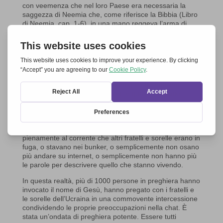
con veemenza che nel loro Paese era necessaria la
saggezza di Neemia che, come riferisce la Bibbia (Libro
di Neemia, cap. 1-6), in una mano reggeva l’arma di
difesa, e con l’altra ricostruiva le mura di Gerusalemme.
La guerra in Ucraina, dicevano i due, aveva risvegliato il
popolo di Dio dal suo torpore – risvegliato alla realtà di
Dio con un vero combattimento, anche spirituale.
Queste parole erano sature di esperienza. Essi erano
sovrastati dalle vicende delle famiglie che entrambi
dovevano portare in salvo e per le quali temevano,
mentre loro stessi rimanevano nel Paese. Essi ben
conoscevano gli allarmi bomba, che risuonarono proprio
mentre stavano pregando, e a causa di ciò alcuni fra
loro dovettero lasciare la preghiera. Ed erano
pienamente al corrente che altri fratelli e sorelle erano in
fuga, o stavano nei bunker, o semplicemente non osano
più andare su internet, o semplicemente non hanno più
le parole per descrivere quello che stanno vivendo.
In questa realtà, più di 1000 persone in preghiera hanno
invocato il nome di Gesù, hanno pregato con i fratelli e
le sorelle dell’Ucraina in una commovente intercessione
condividendo le proprie preoccupazioni nella chat. È
stata un’ondata di preghiera potente. Essere tutti