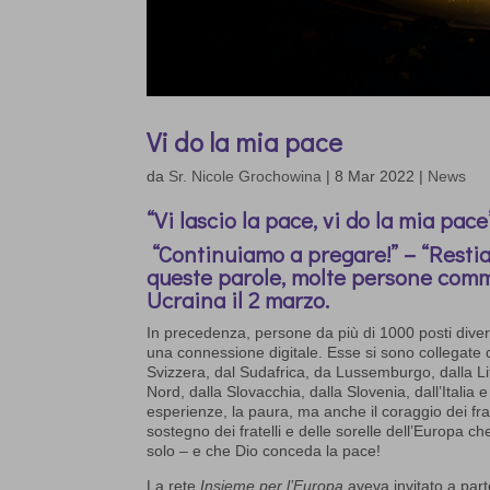
Vi do la mia pace
da
Sr. Nicole Grochowina
|
8 Mar 2022
|
News
“Vi lascio la pace, vi do la mia pace”
“Continuiamo a pregare!” – “Restia
queste parole, molte persone commo
Ucraina il 2 marzo.
In precedenza, persone da più di 1000 posti diversi 
una connessione digitale. Esse si sono collegate 
Svizzera, dal Sudafrica, da Lussemburgo, dalla Lit
Nord, dalla Slovacchia, dalla Slovenia, dall’Italia e
esperienze, la paura, ma anche il coraggio dei fratell
sostegno dei fratelli e delle sorelle dell’Europa c
solo – e che Dio conceda la pace!
La rete
Insieme per l’Europa
aveva invitato a par