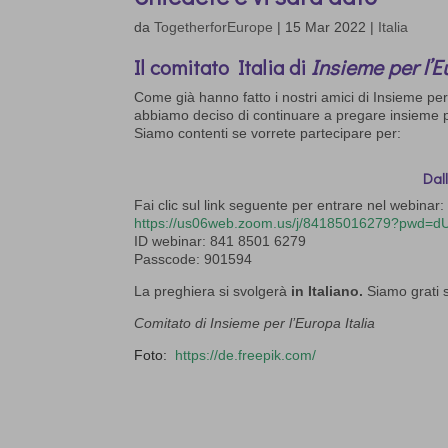
da
TogetherforEurope
|
15 Mar 2022
|
Italia
Il comitato Italia di
Insieme per l’
Come già hanno fatto i nostri amici di
Insieme per
abbiamo deciso di
continuare a pregare insieme
Siamo contenti
se vorrete partecipare
per:
Dall
Fai
clic
sul
link
seguente
per
entrare
nel
webinar:
https://us06web.zoom.us/j/84185016279?pwd=
ID
webinar:
841
8501
6279
Passcode:
901594
La preghiera si svolgerà
in
Italiano
.
Siamo grati 
Comitato di Insieme per l’Europa Italia
Foto:
https://de.freepik.com/