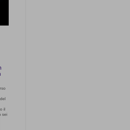
n
n
erso
 del
o il
n sei