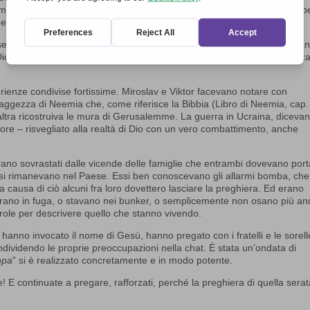
ia. Numerose altre reti si sono unite e hanno sostenuto l’iniziativa, p
sso a disposizione la piattaforma digitale.
se voci: dall’Ucraina, dalla Russia, e ancora, e ancora. E’ stato importa
 Dio, perché solo questa supplica può rompere lo spazio della mancanza
erienze condivise fortissime. Miroslav e Viktor facevano notare con
ggezza di Neemia che, come riferisce la Bibbia (Libro di Neemia, cap.
altra ricostruiva le mura di Gerusalemme. La guerra in Ucraina, dicevan
rpore – risvegliato alla realtà di Dio con un vero combattimento, anche
rano sovrastati dalle vicende delle famiglie che entrambi dovevano por
essi rimanevano nel Paese. Essi ben conoscevano gli allarmi bomba, che
causa di ciò alcuni fra loro dovettero lasciare la preghiera. Ed erano
le erano in fuga, o stavano nei bunker, o semplicemente non osano più a
role per descrivere quello che stanno vivendo.
 hanno invocato il nome di Gesù, hanno pregato con i fratelli e le sorell
ividendo le proprie preoccupazioni nella chat. È stata un’ondata di
opa
” si è realizzato concretamente e in modo potente.
re! E continuate a pregare, rafforzati, perché la preghiera di quella sera