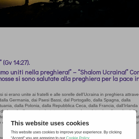
 (Gv 14:27).
mo uniti nella preghiera!” – “Shalom Ucraina!” Co
sse si sono salutate alla preghiera per la pace i
si erano unite ai fratelli e alle sorelle dell’Ucraina in preghiera attrav
dalla Germania, dai Paesi Bassi, dal Portogallo, dalla Spagna, dalla
uania, dalla Polonia, dalla Repubblica Ceca, dalla Francia, dall’Irlanda
 da Israele. Il rapporto è stato reciproco: da un lato c’era l’ascolto delle
i e delle sorelle di Kiev, Lviv e altre regioni dell’Ucraina e dall’altro lat
he erano uniti con loro nella preghiera per mostrare, dire e chiedere: No
tecipare a questo momento di preghiera. Ma era subito chiaro che la