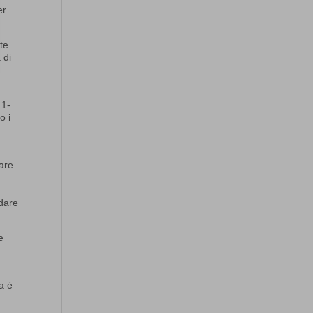
er
nte
 di
 1-
o i
tare
ndare
e
ta è