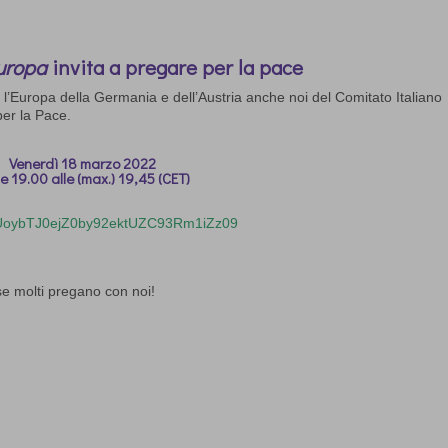
Europa
invita a pregare per la pace
 l’Europa
della Germania e dell’Austria anche noi del
C
omitato Italiano
per la Pace
.
Venerdì
18
marzo
2022
e 19.00 alle (max.)
19,45
(CET)
dUoybTJ0ejZ0by92ektUZC93Rm1iZz09
se molti pregano con noi!