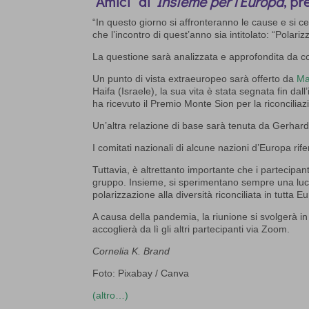
“Amici” di
Insieme per l’Europa
, pr
“In questo giorno si affronteranno le cause e si ce
che l’incontro di quest’anno sia intitolato: “Polariz
La questione sarà analizzata e approfondita da con
Un punto di vista extraeuropeo sarà offerto da
Ma
Haifa (Israele), la sua vita è stata segnata fin dall
ha ricevuto il Premio Monte Sion per la riconciliaz
Un’altra relazione di base sarà tenuta da Gerha
I comitati nazionali di alcune nazioni d’Europa rife
Tuttavia, è altrettanto importante che i partecipa
gruppo. Insieme, si sperimentano sempre una luce 
polarizzazione alla diversità riconciliata in tutta E
A causa della pandemia, la riunione si svolgerà i
accoglierà da lì gli altri partecipanti via Zoom.
Cornelia K. Brand
Foto: Pixabay / Canva
(altro…)