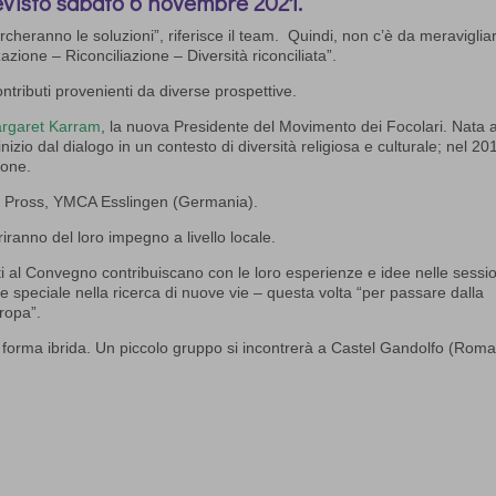
evisto sabato 6 novembre 2021.
rcheranno le soluzioni”, riferisce il team. Quindi, non c’è da meravigliar
zazione – Riconciliazione – Diversità riconciliata”.
tributi provenienti da diverse prospettive.
rgaret Karram
, la nuova Presidente del Movimento dei Focolari. Nata 
’inizio dal dialogo in un contesto di diversità religiosa e culturale; nel 20
ione.
rd Pross, YMCA Esslingen (Germania).
riranno del loro impegno a livello locale.
nti al Convegno contribuiscano con le loro esperienze e idee nelle sessio
speciale nella ricerca di nuove vie – questa volta “per passare dalla
uropa”.
n forma ibrida. Un piccolo gruppo si incontrerà a Castel Gandolfo (Roma