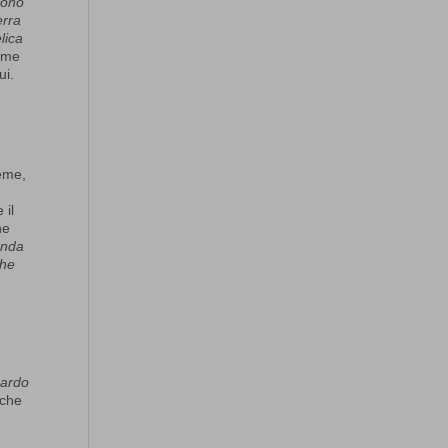
rono
erra
lica
ieme
ui.
ieme,
 il
ne
anda
che
uardo
 che