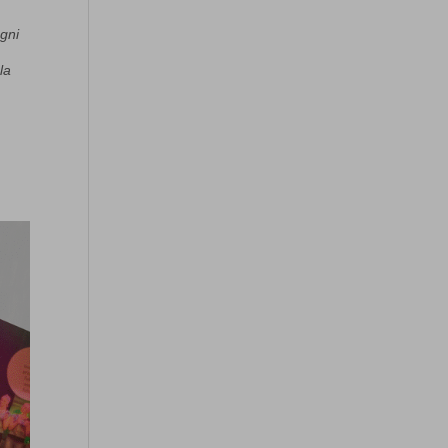
gni
a
la