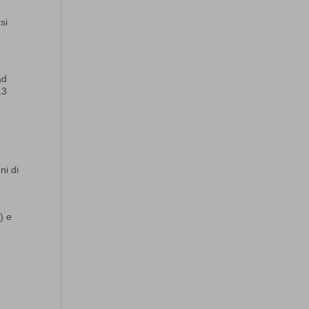
si
ad
13
ni di
) e