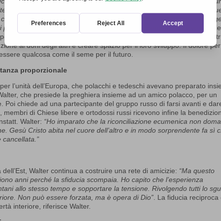
craina, nei luoghi di commemorazione delle migliaia di polacchi che fu
itero in mezzo a uno dei più grandi campi di battaglia della seconda gu
o chiesto di pregare come tedesco e come membro della Chiesa evange
i popoli d’Europa”.
Walter Kriechbaum ha sperimentato che vivere ins
percorrere la via dell’afflizione con gli altri, facendo proprio il dolore altr
one ai doni degli altri e creare spazio per il loro sviluppo. Il dolore per
essere qualcosa come il seme per il futuro.
ntanza proporzionale
r l’unità dell’Europa, che polacchi e tedeschi avevano preparato ins
Walter, che presiede la preghiera insieme ad un amico polacco, per un
 Poi chiede ad una partecipante del gruppo russo di farsi avanti e dare
ti, membri di Chiese libere e ortodossi russi ricevono infine la benedizio
statt. Walter:
“Ho imparato che la riconciliazione ecumenica non dom
ne. Gesù Cristo abita nel cuore dell’altro e in modo sorprendente fa sì 
 cancellata.”
 dell’Est, Walter continua a costruire una rete di amicizie:
“Ma questo
iono anni perché la sfiducia scompaia. Ho capito che l’esperienza
lontani allo stesso tempo e sopportare la tensione. Rivolgendo tutti lo sg
riore. Non può essere forzata, ma è opera di Dio”
. La fiducia reciproca
rtà interiore, riferisce Walter.