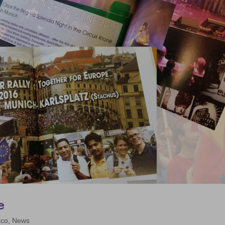
e
aco
,
News