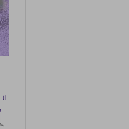
 Il
e
to,