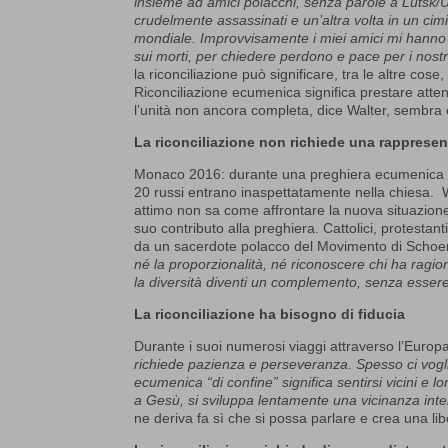
insieme ad amici polacchi, senza parole a Lutsk/U
crudelmente assassinati e un’altra volta in un cim
mondiale. Improvvisamente i miei amici mi hann
sui morti, per chiedere perdono e pace per i nostr
la riconciliazione può significare, tra le altre cose, 
Riconciliazione ecumenica significa prestare attenzi
l’unità non ancora completa, dice Walter, sembra 
La riconciliazione non richiede una rapprese
Monaco 2016: durante una preghiera ecumenica pe
20 russi entrano inaspettatamente nella chiesa. 
attimo non sa come affrontare la nuova situazione.
suo contributo alla preghiera. Cattolici, protestan
da un sacerdote polacco del Movimento di Schoen
né la proporzionalità, né riconoscere chi ha ragio
la diversità diventi un complemento, senza essere
La riconciliazione ha bisogno di fiducia
Durante i suoi numerosi viaggi attraverso l’Europa
richiede pazienza e perseveranza. Spesso ci vogl
ecumenica “di confine” significa sentirsi vicini e 
a Gesù, si sviluppa lentamente una vicinanza inte
ne deriva fa sì che si possa parlare e crea una libe