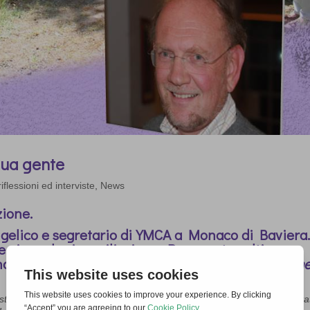
sua gente
iflessioni ed interviste
,
News
azione.
elico e segretario di YMCA a Monaco di Baviera.
e vivere la riconciliazione. Per questo coltiva
na nella rete internazionale ed ecumenica
Insiem
toria durante i miei viaggi nell’Europa dell’Est. Una volta mi sono trova