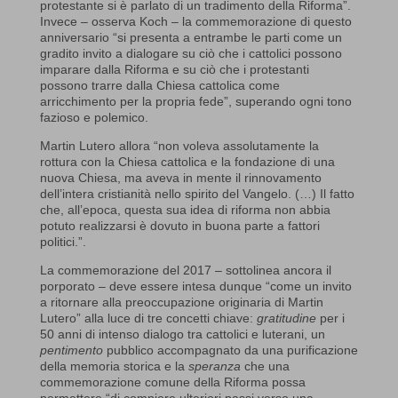
protestante si è parlato di un tradimento della Riforma”.
Invece – osserva Koch – la commemorazione di questo
anniversario “si presenta a entrambe le parti come un
gradito invito a dialogare su ciò che i cattolici possono
imparare dalla Riforma e su ciò che i protestanti
possono trarre dalla Chiesa cattolica come
arricchimento per la propria fede”, superando ogni tono
fazioso e polemico.
Martin Lutero allora “non voleva assolutamente la
rottura con la Chiesa cattolica e la fondazione di una
nuova Chiesa, ma aveva in mente il rinnovamento
dell’intera cristianità nello spirito del Vangelo. (…) Il fatto
che, all’epoca, questa sua idea di riforma non abbia
potuto realizzarsi è dovuto in buona parte a fattori
politici.”.
La commemorazione del 2017 – sottolinea ancora il
porporato – deve essere intesa dunque “come un invito
a ritornare alla preoccupazione originaria di Martin
Lutero” alla luce di tre concetti chiave:
gratitudine
per i
50 anni di intenso dialogo tra cattolici e luterani, un
pentimento
pubblico accompagnato da una purificazione
della memoria storica e la
speranza
che una
commemorazione comune della Riforma possa
permettere “di compiere ulteriori passi verso una