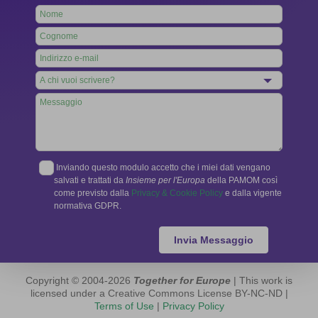
Leave
this
field
blank
Inviando questo modulo accetto che i miei dati vengano
salvati e trattati da
Insieme per l'Europa
della PAMOM così
come previsto dalla
Privacy & Cookie Policy
e dalla vigente
normativa GDPR.
Invia Messaggio
Copyright © 2004-2026
Together for Europe
| This work is
licensed under a Creative Commons License BY-NC-ND |
Terms of Use
|
Privacy Policy