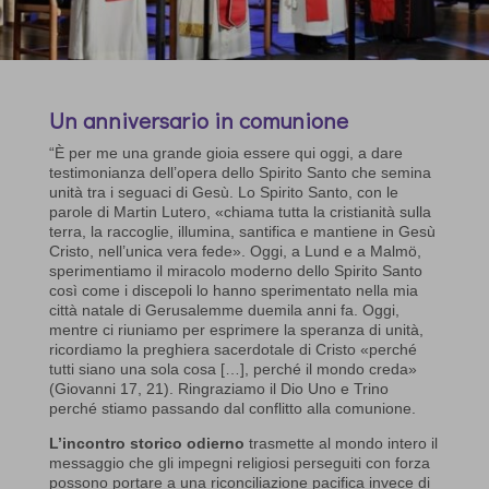
Un anniversario in comunione
“È per me una grande gioia essere qui oggi, a dare
testimonianza dell’opera dello Spirito Santo che semina
unità tra i seguaci di Gesù. Lo Spirito Santo, con le
parole di Martin Lutero, «chiama tutta la cristianità sulla
terra, la raccoglie, illumina, santifica e mantiene in Gesù
Cristo, nell’unica vera fede». Oggi, a Lund e a Malmö,
sperimentiamo il miracolo moderno dello Spirito Santo
così come i discepoli lo hanno sperimentato nella mia
città natale di Gerusalemme duemila anni fa. Oggi,
mentre ci riuniamo per esprimere la speranza di unità,
ricordiamo la preghiera sacerdotale di Cristo «perché
tutti siano una sola cosa […], perché il mondo creda»
(Giovanni 17, 21). Ringraziamo il Dio Uno e Trino
perché stiamo passando dal conflitto alla comunione.
L’incontro storico odierno
trasmette al mondo intero il
messaggio che gli impegni religiosi perseguiti con forza
possono portare a una riconciliazione pacifica invece di