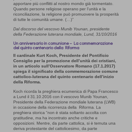
apportare più conflitti al nostro mondo già tormentato.
Quando persone religiose operano per l’unità e la
riconciliazione, la religione può promuovere la prosperità
di tutte le comunità umane. (…)”
Dal discorso del vescovo Munib Younan, presidente
della Federazione luterana mondiale, Lund, 31/10/2016
Un anniversario in comunione – La commemorazione
del quinto centenario della Riforma
Il cardinale Kurt Koch, Presidente del Pontificio
Consiglio per la promozione dell’unità dei cristiani,
in un articolo sull’Osservatore Romano (17.1.2017)
spiega il significato della commemorazione comune
cattolico-luterana del quinto centenario dell’inizio
della Riforma.
Koch ricorda la preghiera ecumenica di Papa Francesco
a Lund il 31.10.2016 con il vescovo Munib Younan,
Presidente della Federazione mondiale luterana (LWB)
in occasione della ricorrenza della Riforma. La
preghiera storica “non è stata soltanto accolta con
gratitudine, ma ha incontrato anche critiche e
opposizioni. Mentre, da parte cattolica, si è temuta una
deriva protestante del cattolicesimo, da parte