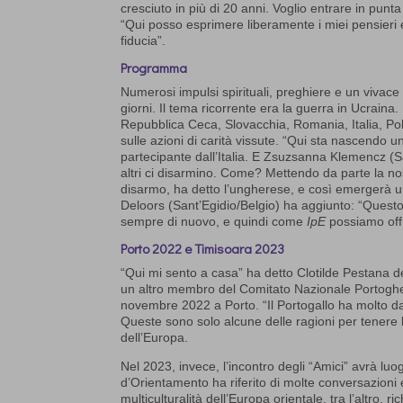
cresciuto in più di 20 anni. Voglio entrare in pun
“Qui posso esprimere liberamente i miei pensieri
fiducia”.
Programma
Numerosi impulsi spirituali, preghiere e un vivace
giorni. Il tema ricorrente era la guerra in Ucrain
Repubblica Ceca, Slovacchia, Romania, Italia, Pol
sulle azioni di carità vissute. “Qui sta nascendo u
partecipante dall’Italia. E Zsuzsanna Klemencz (S
altri ci disarmino. Come? Mettendo da parte la nos
disarmo, ha detto l’ungherese, e così emergerà u
Deloors (Sant’Egidio/Belgio) ha aggiunto: “Questo
sempre di nuovo, e quindi come
IpE
possiamo offr
Porto 2022 e Timisoara 2023
“Qui mi sento a casa” ha detto Clotilde Pestana 
un altro membro del Comitato Nazionale Portoghes
novembre 2022 a Porto. “Il Portogallo ha molto da 
Queste sono solo alcune delle ragioni per tenere 
dell’Europa.
Nel 2023, invece, l’incontro degli “Amici” avrà l
d’Orientamento ha riferito di molte conversazioni 
multiculturalità dell’Europa orientale, tra l’altro