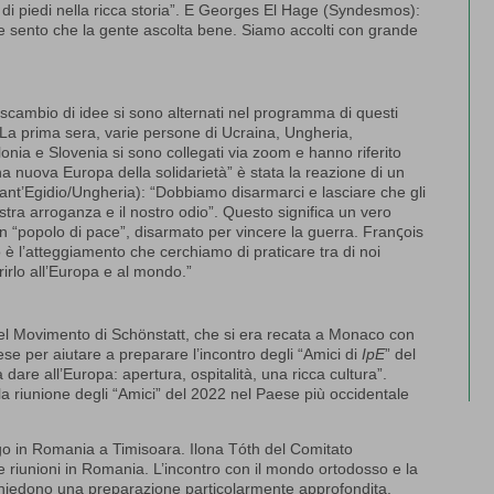
ta di piedi nella ricca storia”. E Georges El Hage (Syndesmos):
 e sento che la gente ascolta bene. Siamo accolti con grande
 scambio di idee si sono alternati nel programma di questi
a. La prima sera, varie persone di Ucraina, Ungheria,
onia e Slovenia si sono collegati via zoom e hanno riferito
na nuova Europa della solidarietà” è stata la reazione di un
ant’Egidio/Ungheria): “Dobbiamo disarmarci e lasciare che gli
tra arroganza e il nostro odio”. Questo significa un vero
n “popolo di pace”, disarmato per vincere la guerra. Franꞔois
 è l’atteggiamento che cerchiamo di praticare tra di noi
irlo all’Europa e al mondo.”
del Movimento di Schönstatt, che si era recata a Monaco con
e per aiutare a preparare l’incontro degli “Amici di
IpE
” del
dare all’Europa: apertura, ospitalità, una ricca cultura”.
la riunione degli “Amici” del 2022 nel Paese più occidentale
uogo in Romania a Timisoara. Ilona Tóth del Comitato
e riunioni in Romania. L’incontro con il mondo ortodosso e la
, richiedono una preparazione particolarmente approfondita.