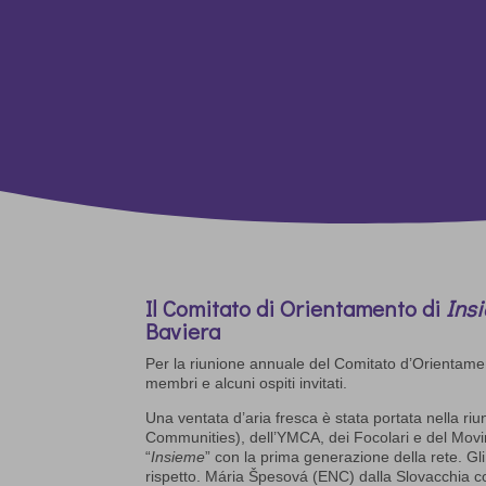
Il Comitato di Orientamento di
Ins
Baviera
Per la riunione annuale del Comitato d’Orientam
membri e alcuni ospiti invitati.
Una ventata d’aria fresca è stata portata nella ri
Communities), dell’YMCA, dei Focolari e del Movime
“
Insieme
” con la prima generazione della rete. Gli 
rispetto. Mária Špesová (ENC) dalla Slovacchia c