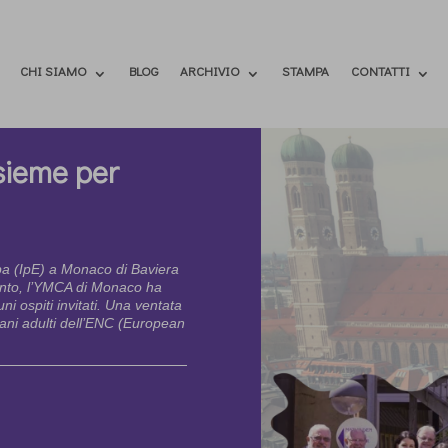
CHI SIAMO
BLOG
ARCHIVIO
STAMPA
CONTATTI
nsieme per
opa (IpE) a Monaco di Baviera
ento, l’YMCA di Monaco ha
ni ospiti invitati. Una ventata
ovani adulti dell’ENC (European