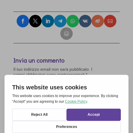
Invia un commento
Il tuo indirizzo email non sarà pubblicato.
I
campi obbligatori sono contrassegnati
*