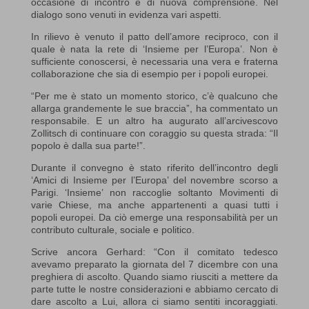
occasione di incontro e di nuova comprensione. Nel
dialogo sono venuti in evidenza vari aspetti.
In rilievo è venuto il patto dell’amore reciproco, con il
quale è nata la rete di ‘Insieme per l’Europa’. Non è
sufficiente conoscersi, è necessaria una vera e fraterna
collaborazione che sia di esempio per i popoli europei.
“Per me è stato un momento storico, c’è qualcuno che
allarga grandemente le sue braccia”, ha commentato un
responsabile. E un altro ha augurato all’arcivescovo
Zollitsch di continuare con coraggio su questa strada: “Il
popolo è dalla sua parte!”.
Durante il convegno è stato riferito dell’incontro degli
‘Amici di Insieme per l’Europa’ del novembre scorso a
Parigi. ‘Insieme’ non raccoglie soltanto Movimenti di
varie Chiese, ma anche appartenenti a quasi tutti i
popoli europei. Da ciò emerge una responsabilità per un
contributo culturale, sociale e politico.
Scrive ancora Gerhard: “Con il comitato tedesco
avevamo preparato la giornata del 7 dicembre con una
preghiera di ascolto. Quando siamo riusciti a mettere da
parte tutte le nostre considerazioni e abbiamo cercato di
dare ascolto a Lui, allora ci siamo sentiti incoraggiati.