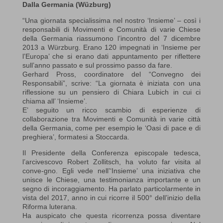
Dalla Germania (Wüzburg)
“Una giornata specialissima nel nostro ‘Insieme’ – così i
responsabili di Movimenti e Comunità di varie Chiese
della Germania riassumono l’incontro del 7 dicembre
2013 a Würzburg. Erano 120 impegnati in ‘Insieme per
l’Europa’ che si erano dati appuntamento per riflettere
sull’anno passato e sul prossimo passo da fare.
Gerhard Pross, coordinatore del “Convegno dei
Responsabili”, scrive: “La giornata è iniziata con una
riflessione su un pensiero di Chiara Lubich in cui ci
chiama all’ ‘Insieme’.
E’ seguito un ricco scambio di esperienze di
collaborazione tra Movimenti e Comunità in varie città
della Germania, come per esempio le ‘Oasi di pace e di
preghiera’, formatesi a Stoccarda.
Il Presidente della Conferenza episcopale tedesca,
l’arcivescovo Robert Zollitsch, ha voluto far visita al
conve-gno. Egli vede nell’‘Insieme’ una iniziativa che
unisce le Chiese, una testimonianza importante e un
segno di incoraggiamento. Ha parlato particolarmente in
vista del 2017, anno in cui ricorre il 500° dell’inizio della
Riforma luterana.
Ha auspicato che questa ricorrenza possa diventare