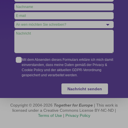
this
field
blank
Mit dem Absenden dieses Formulars erkläre ich mich damit
einverstanden, dass meine Daten gemäß der Privacy &
Cookie Policy und der aktuellen GDPR-Verordnung
gespeichert und verarbeitet werden.
Nachricht senden
Copyright © 2004-2026
Together for Europe
| This work is
licensed under a Creative Commons License BY-NC-ND |
Terms of Use
|
Privacy Policy