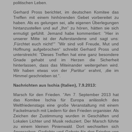
politischen Leben.
Gerhard Pross berichtet, im deutschen Komitee das
Treffen mit einem hinhörenden Gebet vorbereitet zu
haben. Als es gelungen sei, alle eigenen Überlegungen
hintanzustellen und auf „Ihn“ zu hören, hätten sie sich
ermutigt gefühlt. Jemand habe kommentiert: ”Hier in
unserer Mitte ist der Auferstandene und sagt uns:
‚Fürchtet euch nicht!‘“ ”Wir sind voll Freude, Mut und
Hoffnung aufgebrochen“ schreibt Gerhard Pross und
unterstreicht: ”Dieses Treffen hat eine ganz besondere
Gnade gehabt und im Herzen die Sicherheit
hinterlassen, dass das Miteinander weitergehen wird.
Wir haben etwas von der ‚Partitur‘ erahnt, ‚die im
Himmel geschrieben ist.“.
Nachrichten aus Ischia (Italien), 7.9.2013:
Marsch für den Frieden. “Am 7. September 2013 hat
das Komitee Ischia für Europa anlässlich des
Weltfriedenstags eine große Veranstaltung mit einem
Fackelmarsch mit Liedern für den Frieden organisier. Als
Zeichen der Zustimmung wurden in Geschäften und
Lokalen Lichter und Musik reduziert. Der Marsch führte
zu einem kleinen Pinienwald. Dort wechselten sich
Ansprachen, Gedichte und Gebete für den Frieden von