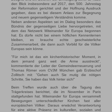
den Blick insbesondere auf 2017, den 500. Jahrestag
der Reformation gerichtet und der Hoffnung Ausdruck
gegeben, dass es bei diesem Anlass zur Begegnung
und neuem gegenseitigem Verständnis komme.
Neben anderen Aspekten sei im Dialog besonders das
Bündnis der gegenseitigen Liebe hervorgetreten, mit
dem das Netzwerk Miteinander für Europa begonnen
hat. Es dürfe nicht bei einem höflichen Kennenlernen
bleiben, es brauche echte geschwisterliche
Zusammenarbeit, die dann auch Vorbild für die Völker
Europas sein könne.
”Für mich ist das ein kirchenhistorischer Moment, in
dem jemand ganz weit die Arme ausstreckt“,
kommentierte der Leiter der Gemeindeerneuerung und
Thomas Römer vom CVJM München gab Erzbischof
Zollitsch mit: ”Gehen auch Sie mutig die nötigen
Schritte, Sie haben das Volk hinter sich!“
Beim Treffen wurde auch über die Tagung des
Trägerkreises berichtet, die im November in Paris
stattgefunden hat. Miteinander für Europa versammelt
Bewegungen unterschiedlicher Kirchen fast aller
europäischen Völker. Daraus erwächst Verantwortung
für eine aktive Präsenz im kulturellen, sozialen und