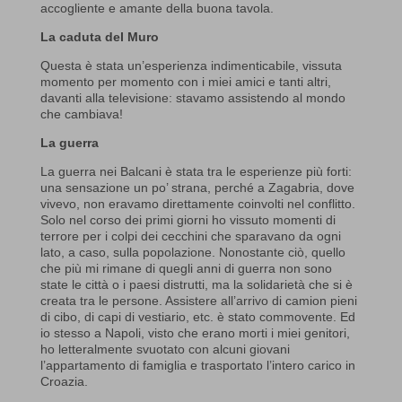
accogliente e amante della buona tavola.
La caduta del Muro
Questa è stata un’esperienza indimenticabile, vissuta
momento per momento con i miei amici e tanti altri,
davanti alla televisione: stavamo assistendo al mondo
che cambiava!
La guerra
La guerra nei Balcani è stata tra le esperienze più forti:
una sensazione un po’ strana, perché a Zagabria, dove
vivevo, non eravamo direttamente coinvolti nel conflitto.
Solo nel corso dei primi giorni ho vissuto momenti di
terrore per i colpi dei cecchini che sparavano da ogni
lato, a caso, sulla popolazione. Nonostante ciò, quello
che più mi rimane di quegli anni di guerra non sono
state le città o i paesi distrutti, ma la solidarietà che si è
creata tra le persone. Assistere all’arrivo di camion pieni
di cibo, di capi di vestiario, etc. è stato commovente. Ed
io stesso a Napoli, visto che erano morti i miei genitori,
ho letteralmente svuotato con alcuni giovani
l’appartamento di famiglia e trasportato l’intero carico in
Croazia.