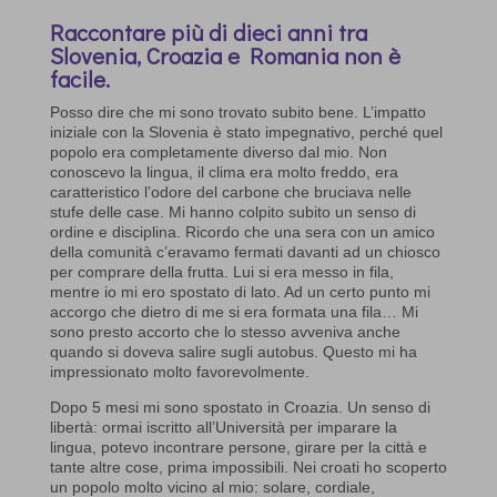
Raccontare più di dieci anni tra
Slovenia, Croazia e Romania non è
facile.
Posso dire che mi sono trovato subito bene. L’impatto
iniziale con la Slovenia è stato impegnativo, perché quel
popolo era completamente diverso dal mio. Non
conoscevo la lingua, il clima era molto freddo, era
caratteristico l’odore del carbone che bruciava nelle
stufe delle case. Mi hanno colpito subito un senso di
ordine e disciplina. Ricordo che una sera con un amico
della comunità c’eravamo fermati davanti ad un chiosco
per comprare della frutta. Lui si era messo in fila,
mentre io mi ero spostato di lato. Ad un certo punto mi
accorgo che dietro di me si era formata una fila… Mi
sono presto accorto che lo stesso avveniva anche
quando si doveva salire sugli autobus. Questo mi ha
impressionato molto favorevolmente.
Dopo 5 mesi mi sono spostato in Croazia. Un senso di
libertà: ormai iscritto all’Università per imparare la
lingua, potevo incontrare persone, girare per la città e
tante altre cose, prima impossibili. Nei croati ho scoperto
un popolo molto vicino al mio: solare, cordiale,