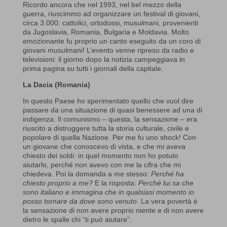
Ricordo ancora che nel 1993, nel bel mezzo della
guerra, riuscimmo ad organizzare un festival di giovani,
circa 3.000: cattolici, ortodossi, musulmani, provenienti
da Jugoslavia, Romania, Bulgaria e Moldavia. Molto
emozionante fu proprio un canto eseguito da un coro di
giovani musulmani! L’evento venne ripreso da radio e
televisioni: il giorno dopo la notizia campeggiava in
prima pagina su tutti i giornali della capitale.
La Dacia (Romania)
In questo Paese ho sperimentato quello che vuol dire
passare da una situazione di quasi benessere ad una di
indigenza. Il comunismo – questa, la sensazione – era
riuscito a distruggere tutta la storia culturale, civile e
popolare di quella Nazione. Per me fu uno shock! Con
un giovane che conoscevo di vista, e che mi aveva
chiesto dei soldi: in quel momento non ho potuto
aiutarlo, perché non avevo con me la cifra che mi
chiedeva. Poi la domanda a me stesso:
Perché ha
chiesto proprio a me?
E la risposta:
Perché lui sa che
sono italiano e immagina che in qualsiasi momento io
posso tornare da dove sono venuto
. La vera povertà è
la sensazione di non avere proprio niente e di non avere
dietro le spalle chi “ti può aiutare”.