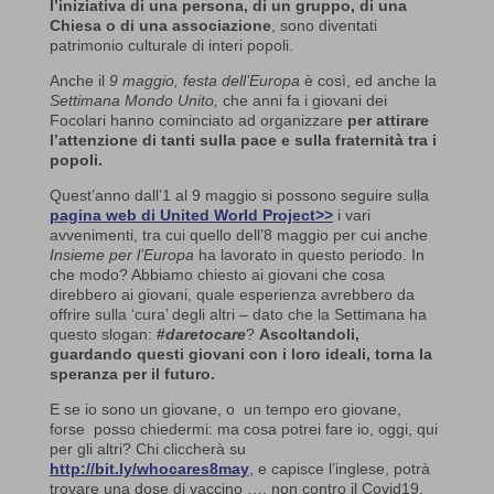
l’iniziativa di una persona, di un gruppo, di una
Chiesa o di una associazione
, sono diventati
patrimonio culturale di interi popoli.
Anche il
9 maggio, festa dell’Europa
è così, ed anche la
Settimana Mondo Unito,
che anni fa i giovani dei
Focolari hanno cominciato ad organizzare
per attirare
l’attenzione di tanti sulla pace e sulla fraternità tra i
popoli.
Quest’anno dall’1 al 9 maggio si possono seguire sulla
pagina web di United World Project>>
i vari
avvenimenti, tra cui quello dell’8 maggio per cui anche
Insieme per l’Europa
ha lavorato in questo periodo. In
che modo? Abbiamo chiesto ai giovani che cosa
direbbero ai giovani, quale esperienza avrebbero da
offrire sulla ‘cura’ degli altri – dato che la Settimana ha
questo slogan:
#
daretocare
?
Ascoltandoli,
guardando questi giovani con i loro ideali, torna la
speranza per il futuro.
E se io sono un giovane, o un tempo ero giovane,
forse posso chiedermi: ma cosa potrei fare io, oggi, qui
per gli altri? Chi cliccherà su
http://bit.ly/whocares8may
, e capisce l’inglese, potrà
trovare una dose di vaccino …. non contro il Covid19.