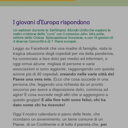
I giovani d’Europa rispondono
Un
webinar
durante la
Settimana Mondo Unito
che esplora le
radici cristiane della “cura” con il canonico John McLuckie,
rettore della Chiesa Episcopaliana Scozzese, e con 14 giovani di
4 diverse Comunità e di 7 Paesi europei.
Leggo su Facebook che una madre di famiglia, vista la
tragica situazione degli ospedali per via della pandemia,
ha cominciato a fare dolci per medici ed infermieri, e
oggi ormai alcune migliaia di persone e varie
associazioni si sono aggiunte, raggiungendo con questa
azione più di 40 ospedali,
creando nelle varie città del
Paese una vera rete.
Ecco che cosa succede in una
persona che, leggendo una richiesta da un pronto
soccorso per avere a disposizione dolci, comincia ad
agire! E cosa succede negli altri che si aggiungono a
questo gruppo!
E alla fine tutti sono felici, chi ha
dato come chi ha ricevuto!
Oggi il nostro calendario è pieno delle feste, che
ricordano un avvenimento, un bene comune di un
Paese, di un Continente o di tutto il pianeta che,
per