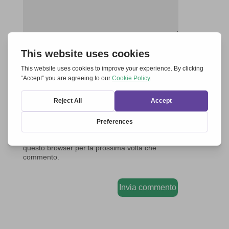
Salva il mio nome, email e sito web in
questo browser per la prossima volta che
commento.
Invia commento