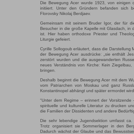
Die Bewegung Acer wurde 1923, von einigen de
initiiert. Unter den Gründern befanden sich 
Florovsky Nikolaj Berdjaev.
Gemeinsam mit seinem Bruder Igor, der für die
Besucher in die große Kapelle mit Glasdach, in
ist. Hier haben orthodoxe Priester und Theolo
Liturgie gefeiert.
Cyrille Sollogoub erläutert, dass die Darstellun
der Bewegung Acer ausdrücke: „sie enthält Jes
zerstört wurden und die ausgewanderten Russ
neues Verständnis von Kirche: Kein Ziegelbau,
bringen.
Deshalb beginnt die Bewegung Acer mit dem Wunsc
vom Patriarchen von Moskau und ganz Russlan
Konstantinopel abhängt und später ermordet wird
“Unter dem Regime – erinnert der Vorsitzende 
spirituelle und kulturelle Literatur zu drucken 
die Familien der Dissidenten und andere Bedürftig
Die sehr lebendige Jugendsektion umfasst ca
Trotz organisiert sie Sommerlager in den Ber
Dadurch wächst der Glaube und das Bewusstsein