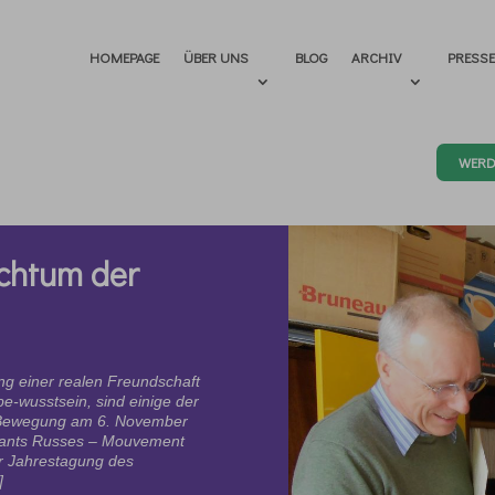
HOMEPAGE
ÜBER UNS
BLOG
ARCHIV
PRESS
WERD
chtum der
ung einer realen Freundschaft
be-wusstsein, sind einige der
r-Bewegung am 6. November
udiants Russes – Mouvement
er Jahrestagung des
]