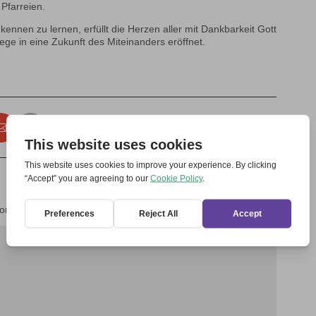
 Pfarreien.
nnen zu lernen, erfüllt die Herzen aller mit Dankbarkeit Gott
ge in eine Zukunft des Miteinanders eröffnet.
forderliche Felder sind mit
*
markiert