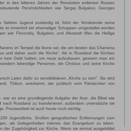
r in den bitteren Jahren der Revolution exilierten Russen
bedeutende Persönlichkeiten wie Sergej Bulgakov, Georges
 Sektion Jugend zuständig ist, führt der Vorsitzende seine
 die im Innenhof ein ehemaliger Schuppen umgestaltet worden
gen wie Florovsky, Bulgakov, und Alexandr Men die Heilige
g Mariens im Tempel die Ikone sei, die am besten das Charisma
us und daher auch die Kirche“. Als in Russland die Kirchen
en kein Geld hatten, um neue aufzubauen, gewann man ein
 sondern lebendige Personen, die Christus und seine Kirche
h Laien dafür zu sensibilisieren „Kirche zu sein“. Sie wird
d, Thikon, anerkannt, der juridisch vom Patriarchen von
.
– war es eine grundlegende Aufgabe der Acer, die Bibel wie
und nach Russland zu transferieren; außerdem unterstützte sie
e. Pressearbeit ist auch heute noch wichtig.
. 200 Jugendliche. Großen geografischen Entfernungen zum
gen, als Gelegenheiten intensiv das Evangelium zu leben.
 der Zugehörigkeit zur Kirche. Wenn sie einmal ausgebildet