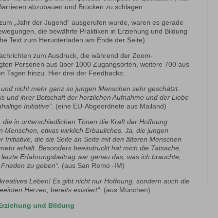
, Barrieren abzubauen und Brücken zu schlagen.
 zum „Jahr der Jugend“ ausgerufen wurde, waren es gerade
egungen, die bewährte Praktiken in Erziehung und Bildung
iehe Text zum Herunterladen am Ende der Seite).
Nachrichten zum Ausdruck, die während der Zoom-
olgten Personen aus über 1000 Zugangsorten, weitere 700 aus
 Tagen hinzu. Hier drei der Feedbacks:
n und nicht mehr ganz so jungen Menschen sehr geschätzt.
is und ihrer Botschaft der herzlichen Aufnahme und der Liebe
altige Initiative“.
(eine EU-Abgeordnete aus Mailand)
, die in unterschiedlichen Tönen die Kraft der Hoffnung
n Menschen, etwas wirklich Erbauliches. Ja, die jungen
 Initiative, die sie Seite an Seite mit den älteren Menschen
 mehr erhält. Besonders beeindruckt hat mich die Tatsache,
 letzte Erfahrungsbeitrag war genau das, was ich brauchte,
Frieden zu geben“.
(aus San Remo -IM)
kreatives Leben! Es gibt nicht nur Hoffnung, sondern auch die
eeinten Herzen, bereits existiert“.
(aus München)
n Erziehung und Bildung