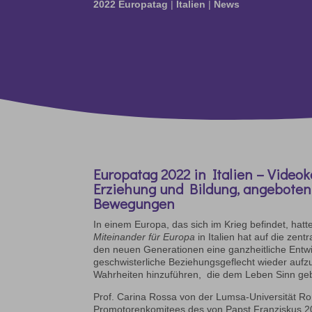
2022 Europatag
|
Italien
|
News
Europatag 2022 in Italien – Video
Erziehung und Bildung, angebote
Bewegungen
In einem Europa, das sich im Krieg befindet, hat
Miteinander für Europa
in Italien hat auf die zen
den neuen Generationen eine ganzheitliche Entwic
geschwisterliche Beziehungsgeflecht wieder auf
Wahrheiten hinzuführen, die dem Leben Sinn ge
Prof. Carina Rossa von der Lumsa-Universität Rom
Promotorenkomitees des von Papst Franziskus 20