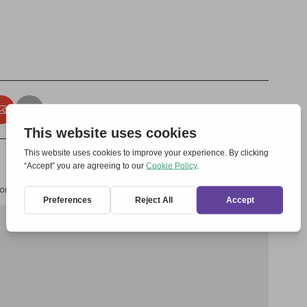
forderliche Felder sind mit
*
markiert