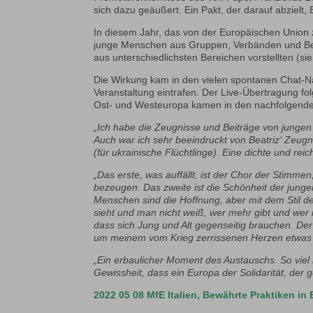
sich dazu geäußert. Ein Pakt, der darauf abzielt
In diesem Jahr, das von der Europäischen Union
junge Menschen aus Gruppen, Verbänden und Bew
aus unterschiedlichsten Bereichen vorstellten (s
Die Wirkung kam in den vielen spontanen Chat-
Veranstaltung eintrafen. Der Live-Übertragung f
Ost- und Westeuropa kamen in den nachfolgenden
„Ich habe die Zeugnisse und Beiträge von junge
Auch war ich sehr beeindruckt von Beatriz‘ Zeugn
(für ukrainische Flüchtlinge). Eine dichte und reichh
„Das erste, was auffällt, ist der Chor der Stimmen
bezeugen. Das zweite ist die Schönheit der junge
Menschen sind die Hoffnung, aber mit dem Stil der
sieht und man nicht weiß, wer mehr gibt und wer
dass sich Jung und Alt gegenseitig brauchen. Der
um meinem vom Krieg zerrissenen Herzen etwas 
„Ein erbaulicher Moment des Austauschs. So viel 
Gewissheit, dass ein Europa der Solidarität, der g
2022 05 08 MfE Italien, Bewährte Praktiken i