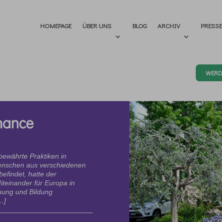
HOMEPAGE
ÜBER UNS
BLOG
ARCHIV
PRESS
WERD
Chance
bewährte Praktiken in
enschen aus verschiedenen
efindet, hatte der
iteinander für Europa in
ehung und Bildung
…]