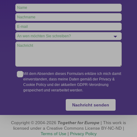
Leave
this
field
blank
Mit dem Absenden dieses Formulars erkläre ich mich damit
einverstanden, dass meine Daten gemäß der Privacy &
Cookie Policy und der aktuellen GDPR-Verordnung
gespeichert und verarbeitet werden.
Nachricht senden
Copyright © 2004-2026
Together for Europe
| This work is
licensed under a Creative Commons License BY-NC-ND |
Terms of Use
|
Privacy Policy