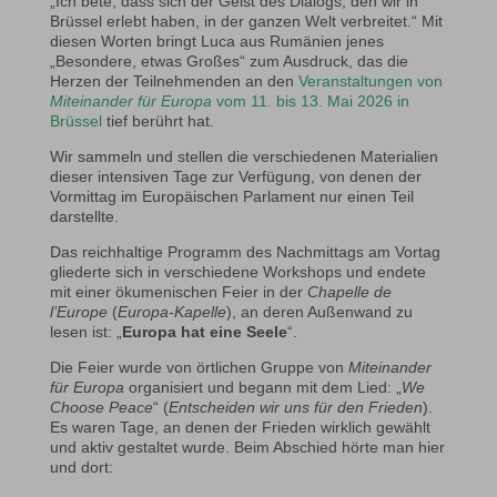
„Ich bete, dass sich der Geist des Dialogs, den wir in
Brüssel erlebt haben, in der ganzen Welt verbreitet.“ Mit
diesen Worten bringt Luca aus Rumänien jenes
„Besondere, etwas Großes“ zum Ausdruck, das die
Herzen der Teilnehmenden an den
Veranstaltungen von
Miteinander für Europa
vom 11. bis 13. Mai 2026 in
Brüssel
tief berührt hat.
Wir sammeln und stellen die verschiedenen Materialien
dieser intensiven Tage zur Verfügung, von denen der
Vormittag im Europäischen Parlament nur einen Teil
darstellte.
Das reichhaltige Programm des Nachmittags am Vortag
gliederte sich in verschiedene Workshops und endete
mit einer ökumenischen Feier in der
Chapelle de
l’Europe
(
Europa-Kapelle
), an deren Außenwand zu
lesen ist: „
Europa hat eine Seele
“.
Die Feier wurde von örtlichen Gruppe von
Miteinander
für Europa
organisiert und begann mit dem Lied: „
We
Choose Peace
“ (
Entscheiden wir uns für den Frieden
).
Es waren Tage, an denen der Frieden wirklich gewählt
und aktiv gestaltet wurde. Beim Abschied hörte man hier
und dort: