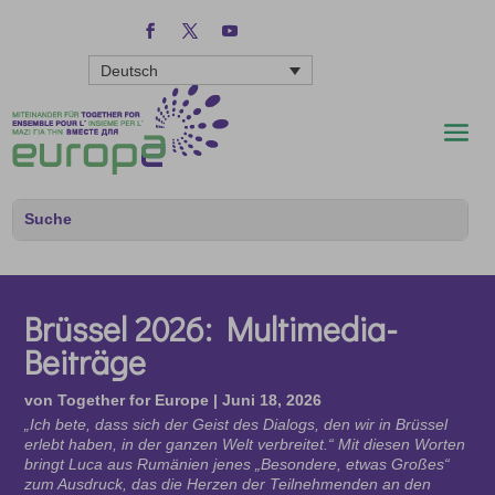
Deutsch
Brüssel 2026: Multimedia-
Beiträge
von
Together for Europe
|
Juni 18, 2026
„Ich bete, dass sich der Geist des Dialogs, den wir in Brüssel
erlebt haben, in der ganzen Welt verbreitet.“ Mit diesen Worten
bringt Luca aus Rumänien jenes „Besondere, etwas Großes“
zum Ausdruck, das die Herzen der Teilnehmenden an den