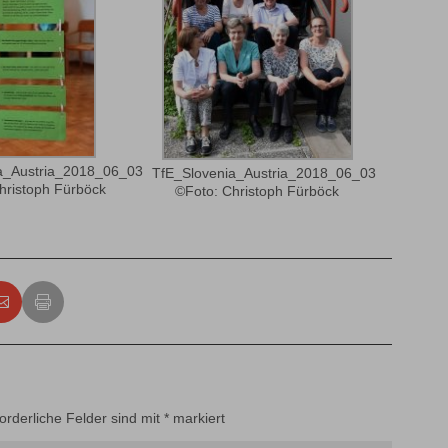
a_Austria_2018_06_03
TfE_Slovenia_Austria_2018_06_03
hristoph Fürböck
©Foto: Christoph Fürböck
forderliche Felder sind mit
*
markiert