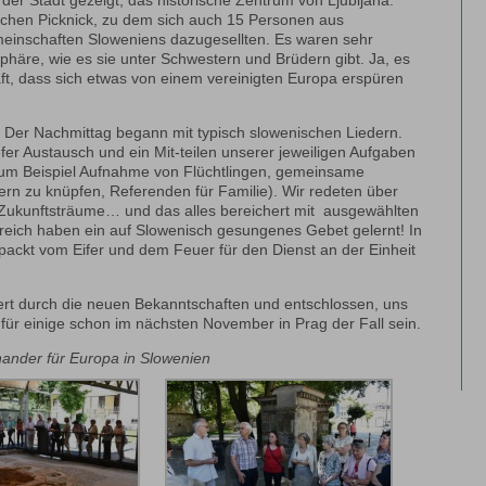
der Stadt gezeigt, das historische Zentrum von Ljubljana.
schen Picknick, zu dem sich auch 15 Personen aus
einschaften Sloweniens dazugesellten. Es waren sehr
häre, wie es sie unter Schwestern und Brüdern gibt. Ja, es
t, dass sich etwas von einem vereinigten Europa erspüren
Der Nachmittag begann mit typisch slowenischen Liedern.
efer Austausch und ein Mit-teilen unserer jeweiligen Aufgaben
zum Beispiel Aufnahme von Flüchtlingen, gemeinsame
ern zu knüpfen, Referenden für Familie). Wir redeten über
Zukunftsträume… und das alles bereichert mit ausgewählten
eich haben ein auf Slowenisch gesungenes Gebet gelernt! In
ackt vom Eifer und dem Feuer für den Dienst an der Einheit
ert durch die neuen Bekanntschaften und entschlossen, uns
s für einige schon im nächsten November in Prag der Fall sein.
nander für Europa in Slowenien