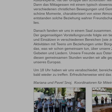
Kulturexperte, hat der Gruppe den schönsten Teil 
Dann das Mittagessen mit einem typisch sloweni
verschiedenen christlichen Bewegungen und Gem
schöne Momente, charakterisiert von einer Atmosp
entstanden solche Beziehung wahrer Freundschaf
lies.
Danach fanden wir uns in einem Saal zusammen. 
Der gegenseitigen Vorstellungsrunde folgte ein ti
und Einsätzen in verschiedenen Bereichen (wie 
Aktivitäten mit Teens um Beziehungen unter Bürg
das, was wir schon gemeinsam tun, über unsere 
Gebeten und Liedern. Unsere Freunde aus Österr
diesen gemeinsamen Stunden wurden wir alle gep
unseres Europas.
Um 18 Uhr haben wir uns verabschiedet, bereich
bald wieder zu treffen. Erfreulicherweise wird da
Mariana und Pavel Snoj, Koordinatoren für Mitei