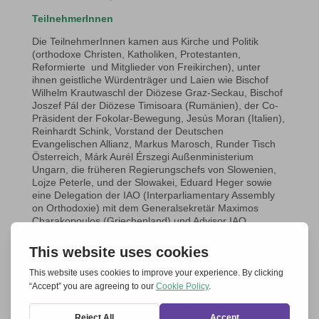
TeilnehmerInnen
Die TeilnehmerInnen kamen aus Kirche und Politik
(orthodoxe Christen, Katholiken, Protestanten,
Reformierte und Mitglieder von Freikirchen), unter
ihnen geistliche Würdenträger und Laien wie Bischof
Wilhelm Krautwaschl der Diözese Graz-Seckau, Bischof
Joszef Pál der Diözese Timisoara (Rumänien), der Co-
Präsident der Fokolar-Bewegung, Jesús Moran (Italien),
Reinhardt Schink, Vorstand der Deutschen
Evangelischen Allianz, Markus Marosch, Runder Tisch
Österreich, Márk Aurél Érszegi Außenministerium
Ungarn, die früheren Regierungschefs von Slowenien,
Lojze Peterle, und der Slowakei, Eduard Heger sowie
eine Delegation der IAO (Interparliamentary Assembly
on Orthodoxie) mit dem Generalsekretär Maximos
Charakopoulos (Griechenland) und Advisor IAO
Kostantinos Mygdalis.
Programm
In Graz-Seggau standen immer wieder Gespräche,
Lebenszeugnisse und Arbeitsgruppen im Mittelpunkt.
Nach dem Trägerkreistreffen 2023 in Timisoara mit dem
Titel „Zur Einheit berufen“ spürten die TeilnehmerInnen