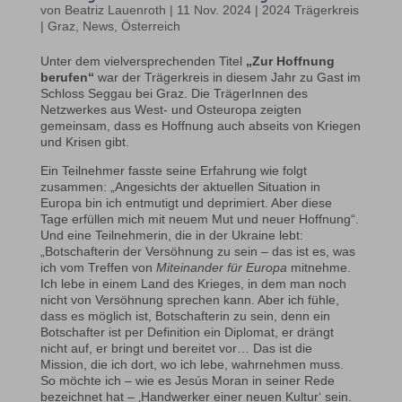
von
Beatriz Lauenroth
|
11 Nov. 2024
|
2024 Trägerkreis
| Graz
,
News
,
Österreich
Unter dem vielversprechenden Titel
„Zur Hoffnung
berufen“
war der Trägerkreis in diesem Jahr zu Gast im
Schloss Seggau bei Graz. Die TrägerInnen des
Netzwerkes aus West- und Osteuropa zeigten
gemeinsam, dass es Hoffnung auch abseits von Kriegen
und Krisen gibt.
Ein Teilnehmer fasste seine Erfahrung wie folgt
zusammen: „Angesichts der aktuellen Situation in
Europa bin ich entmutigt und deprimiert. Aber diese
Tage erfüllen mich mit neuem Mut und neuer Hoffnung“.
Und eine Teilnehmerin, die in der Ukraine lebt:
„Botschafterin der Versöhnung zu sein – das ist es, was
ich vom Treffen von
Miteinander für Europa
mitnehme.
Ich lebe in einem Land des Krieges, in dem man noch
nicht von Versöhnung sprechen kann. Aber ich fühle,
dass es möglich ist, Botschafterin zu sein, denn ein
Botschafter ist per Definition ein Diplomat, er drängt
nicht auf, er bringt und bereitet vor… Das ist die
Mission, die ich dort, wo ich lebe, wahrnehmen muss.
So möchte ich – wie es Jesús Moran in seiner Rede
bezeichnet hat – ‚Handwerker einer neuen Kultur‘ sein.