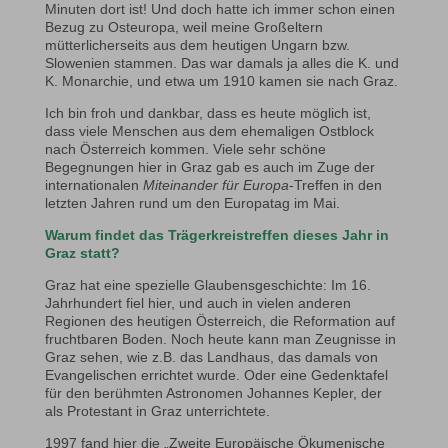
Minuten dort ist! Und doch hatte ich immer schon einen
Bezug zu Osteuropa, weil meine Großeltern
mütterlicherseits aus dem heutigen Ungarn bzw.
Slowenien stammen. Das war damals ja alles die K. und
K. Monarchie, und etwa um 1910 kamen sie nach Graz.
Ich bin froh und dankbar, dass es heute möglich ist,
dass viele Menschen aus dem ehemaligen Ostblock
nach Österreich kommen. Viele sehr schöne
Begegnungen hier in Graz gab es auch im Zuge der
internationalen
Miteinander für Europa
-Treffen in den
letzten Jahren rund um den Europatag im Mai.
Warum findet das Trägerkreistreffen dieses Jahr in
Graz statt?
Graz hat eine spezielle Glaubensgeschichte: Im 16.
Jahrhundert fiel hier, und auch in vielen anderen
Regionen des heutigen Österreich, die Reformation auf
fruchtbaren Boden. Noch heute kann man Zeugnisse in
Graz sehen, wie z.B. das Landhaus, das damals von
Evangelischen errichtet wurde. Oder eine Gedenktafel
für den berühmten Astronomen Johannes Kepler, der
als Protestant in Graz unterrichtete.
1997 fand hier die „Zweite Europäische Ökumenische