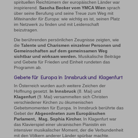
spirituellen Reichtümern der europäischen Länder war
inspirierend.
Sascha Becker vom YMCA Wien
sprach
über seine Berufung und seine Treue zum Weg mit
Miteinander für Europa
: wie wichtig es ist, seinen Platz
im Netzwerk zu finden und mit Leidenschaft
beizutragen.
Die berührenden persönlichen Zeugnisse zeigten, wie
die
Talente und Charismen einzelner Personen und
Gemeinschaften auf dem gemeinsamen Weg
sichtbar und wirksam werden.
Musikalische Beiträge
und Gebete für Frieden und Einheit rundeten das
Programm ab.
Gebete für Europa in Innsbruck und Klagenfurt
In Österreich wurden auch weitere Zeichen der
Hoffnung gesetzt.
In Innsbruck
(8. Mai) und
Klagenfurt
(9. Mai) versammelten sich Christen
verschiedener Kirchen zu ökumenischen
Gebetsmomenten für Europa. In Innsbruck berührte das
Gebet der
Abgeordneten zum Europäischen
Parlament, Mag. Sophia Kircher.
In Klagenfurt war
das Klavierspiel einer ukrainischen Pianistin ein
intensiver musikalischer Moment, der die Verbundenheit
mit den Völkern anderer Länder spürbar machte.