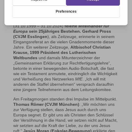
2024 in Graz ganz neu, dass im Miteinander ihrer
verschiedenen Charismen und Kirchen viele
Gnadengaben und eine Hoffnung für das
krisengeschüttelte Europa liegt. Auf den Tag genau
(31.10.1999 – 31.10.2024)
feierte
Miteinander für
Europa
sein 25jähriges Bestehen. Gerhard Pross
(CVJM Esslingen
), als Zeitzeuge, erinnerte in seinem
Eingangsreferat an die vielen Gnadenmomente dieser
Jahre. Ein weiterer Zeitzeuge,
Altbischof Christian
Krause, 1999 Präsident des Lutherischen
Weltbundes
und damals Mitunterzeichner der
„Gemeinsamen Erklärung zur Rechtfertigungslehre“,
betonte in einer bewegenden Audio-Botschaft, die fast
wie ein Testament anmutete, eindringlich die Wichtigkeit
und Verheißung des Netzwerkes
MfE
. „Ich will mit
anderen die Staffel übernehmen“ versprach daraufhin
eine jüngere Teilnehmerin aus dem Leitungskomitee.
Am Freitagmorgen standen drei Impulse im Mittelpunkt.
Thomas Römer
(CVJM München)
: „Wir möchten uns
zur Verfügung stellen, dass Jesus auch durch uns
Europa segnet. Er gibt uns als Christen den Schlüssel
der Versöhnung in die Hand, wir setzen nicht auf Macht,
wir setzten auf die Kraft der Liebe, zu der uns Jesus
ruft.“
Jesùs Moran (Fokolar-Bewegung)
erklärte den