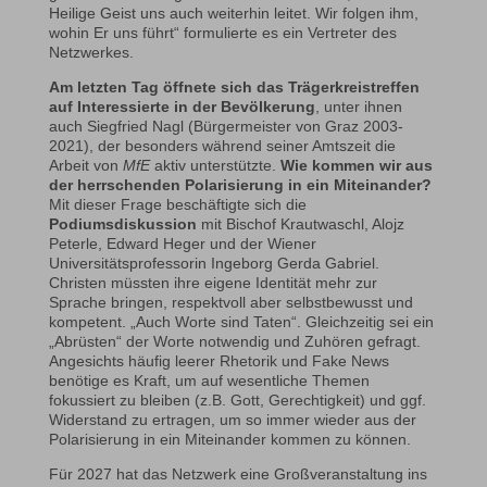
Heilige Geist uns auch weiterhin leitet. Wir folgen ihm,
wohin Er uns führt“ formulierte es ein Vertreter des
Netzwerkes.
Am letzten Tag öffnete sich das Trägerkreistreffen
auf Interessierte in der Bevölkerung
, unter ihnen
auch Siegfried Nagl (Bürgermeister von Graz 2003-
2021), der besonders während seiner Amtszeit die
Arbeit von
MfE
aktiv unterstützte.
Wie kommen wir aus
der herrschenden Polarisierung in ein Miteinander?
Mit dieser Frage beschäftigte sich die
Podiumsdiskussion
mit Bischof Krautwaschl, Alojz
Peterle, Edward Heger und der Wiener
Universitätsprofessorin Ingeborg Gerda Gabriel.
Christen müssten ihre eigene Identität mehr zur
Sprache bringen, respektvoll aber selbstbewusst und
kompetent. „Auch Worte sind Taten“. Gleichzeitig sei ein
„Abrüsten“ der Worte notwendig und Zuhören gefragt.
Angesichts häufig leerer Rhetorik und Fake News
benötige es Kraft, um auf wesentliche Themen
fokussiert zu bleiben (z.B. Gott, Gerechtigkeit) und ggf.
Widerstand zu ertragen, um so immer wieder aus der
Polarisierung in ein Miteinander kommen zu können.
Für 2027 hat das Netzwerk eine Großveranstaltung ins