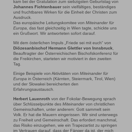
kam bei der Gratulation zum siebzigsten Geburtstag von
Johannes Fichtenbauer
sein vielfältiges, beständiges
und fruchtbares Wirken für die Einheit der Christen zum
Ausdruck.
Das europäische Leitungskomitee von
Miteinander für
Europa
, das fast gleichzeitig in Wien tagte, schickte uns
ein Grußwort. Wir antworteten sofort darauf.
Mit dem österlichen Impuls „Friede sei mit euch“ von
Diözesanbischof Hermann Glettler von Innsbruck
,
Beauftragter der Österreichischen Bischofskonferenz für
die Freikirchen, starteten wir motiviert in den zweiten
Tag.
Einige Beispiele von Aktivitäten von
Miteinander für
Europa
in Österreich (Kärnten, Steiermark, Tirol, Wien)
und der Slowakei bereicherten den
Erfahrungsaustausch.
Herbert Lauenroth
von der Fokolar-Bewegung sprach
über Schlüsselpunkte des
Miteinander
von christlichen
Gemeinschaften, unter anderem: Gott sammelt sein
Volk. Er hat die Mauern eingerissen. Wir sind unterwegs
zu Freiheit und Gemeinschaft. Das erfordert manchmal,
das Risiko einzugehen, wie ein Trapezartist zu springen
im Vertrauen darauf, dass der Fänger da ist, der mich