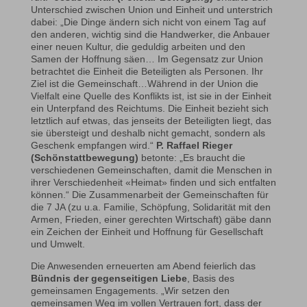
Unterschied zwischen Union und Einheit und unterstrich
dabei: „Die Dinge ändern sich nicht von einem Tag auf
den anderen, wichtig sind die Handwerker, die Anbauer
einer neuen Kultur, die geduldig arbeiten und den
Samen der Hoffnung säen… Im Gegensatz zur Union
betrachtet die Einheit die Beteiligten als Personen. Ihr
Ziel ist die Gemeinschaft…Während in der Union die
Vielfalt eine Quelle des Konflikts ist, ist sie in der Einheit
ein Unterpfand des Reichtums. Die Einheit bezieht sich
letztlich auf etwas, das jenseits der Beteiligten liegt, das
sie übersteigt und deshalb nicht gemacht, sondern als
Geschenk empfangen wird.“
P. Raffael Rieger
(Schönstattbewegung)
betonte: „Es braucht die
verschiedenen Gemeinschaften, damit die Menschen in
ihrer Verschiedenheit «Heimat» finden und sich entfalten
können.“ Die Zusammenarbeit der Gemeinschaften für
die 7 JA (zu u.a. Familie, Schöpfung, Solidarität mit den
Armen, Frieden, einer gerechten Wirtschaft) gäbe dann
ein Zeichen der Einheit und Hoffnung für Gesellschaft
und Umwelt.
Die Anwesenden erneuerten am Abend feierlich das
Bündnis der gegenseitigen Liebe
, Basis des
gemeinsamen Engagements. „Wir setzen den
gemeinsamen Weg im vollen Vertrauen fort, dass der