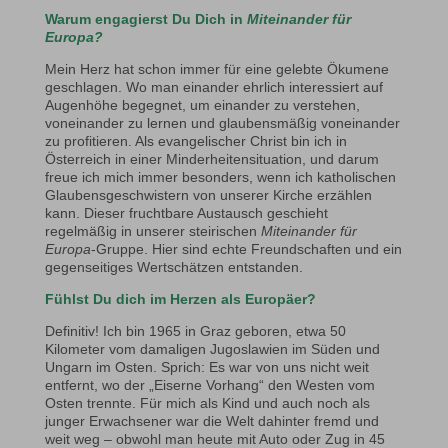
Warum engagierst Du Dich in
Miteinander für
Europa?
Mein Herz hat schon immer für eine gelebte Ökumene
geschlagen. Wo man einander ehrlich interessiert auf
Augenhöhe begegnet, um einander zu verstehen,
voneinander zu lernen und glaubensmäßig voneinander
zu profitieren. Als evangelischer Christ bin ich in
Österreich in einer Minderheitensituation, und darum
freue ich mich immer besonders, wenn ich katholischen
Glaubensgeschwistern von unserer Kirche erzählen
kann. Dieser fruchtbare Austausch geschieht
regelmäßig in unserer steirischen
Miteinander für
Europa
-Gruppe. Hier sind echte Freundschaften und ein
gegenseitiges Wertschätzen entstanden.
Fühlst Du dich im Herzen als Europäer?
Definitiv! Ich bin 1965 in Graz geboren, etwa 50
Kilometer vom damaligen Jugoslawien im Süden und
Ungarn im Osten. Sprich: Es war von uns nicht weit
entfernt, wo der „Eiserne Vorhang“ den Westen vom
Osten trennte. Für mich als Kind und auch noch als
junger Erwachsener war die Welt dahinter fremd und
weit weg – obwohl man heute mit Auto oder Zug in 45