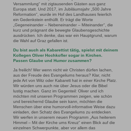
Versammlung“ mit zigtausenden Gästen aus ganz
Europa statt. Und 2017, im Jubiläumsjahr „500 Jahre
Reformation“, wurde im Hof des Landhauses feierlich
ein Gedenkstein enthüllt. Er trägt die Worte
„Gegeneinander – Nebeneinander – Miteinander“, die
kurz und prägnant die bewegte Glaubensgeschichte
ausdrücken. Ich denke, das war ein Hauptgrund, warum
die Wahl auf Graz gefallen ist.
Du bist auch als Kabarettist tätig, spielst mit deinem
Kollegen Oliver Hochkofler sogar in Kirchen.
Passen Glaube und Humor zusammen?
Ja freilich! Wer wenn nicht wir Christen dürfen lachen,
aus der Freude des Evangeliums heraus? Klar, nicht
jede Art von Witz oder Kabarett hat in einer Kirche Platz.
Wir würden uns auch nie über Jesus oder die Bibel
lustig machen. Ganz im Gegenteil: Oliver und ich
möchten mit unseren Programmen zeigen, wie schön
und bereichernd Glaube sein kann, möchten die
Menschen über eine humorvoll-informative Weise dazu
einladen, den Schatz des Evangeliums zu entdecken.
Wir werfen in unserem neuen Programm „Aus heiterem
Himmel – Mit der Kirche ums Kreuz“ einen Blick auf die
einzelnen Schwerpunkte, aber vor allem das