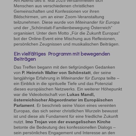
Am Abend des 8. Mai 2025 versammelten sich
Menschen aus verschiedenen christlichen
Gemeinschaften und Konfessionen vor ihren
Bildschirmen, um an einer Zoom-Veranstaltung
teilzunehmen. Diese wurde von
Miteinander für Europa
und der „Schönstatt-Familienbewegung Österreich“
organisiert. Unter dem Motto „Für die Zukunft Europas“
bot der Online-Event eine Mischung aus Reflexionen,
persönlichen Zeugnissen und musikalischen Beiträgen.
Ein vielfältiges Programm mit bewegenden
Beiträgen
Das Treffen begann mit den tiefgründigen Gedanken
von
P. Heinrich Walter von Schönstatt
, der seine
langjährige Erfahrung in
Miteinander für Europa
teilte –
ein Einblick in die spirituelle Tiefe und das Potenzial
dieses europäischen Netzwerks. Ein weiterer Höhepunkt
war die Videobotschaft von
Lukas Mandl,
österreichischer Abgeordneter im Europäischen
Parlament
. Er beschrieb seine Vision eines vereinten
Europas, das sich seiner christlichen Wurzeln bewusst
ist und diese als Fundament für eine friedliche Zukunft
nutzt.
Imo Trojan von der evangelischen Kirche
betonte die Bedeutung des konfessionellen Dialogs –
sein persönliches Engagement und Interesse an den