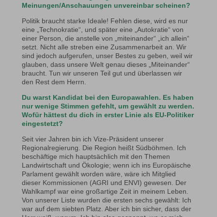
Meinungen/Anschauungen unvereinbar scheinen?
Politik braucht starke Ideale! Fehlen diese, wird es nur
eine „Technokratie“, und später eine „Autokratie“ von
einer Person, die anstelle von „miteinander“ „ich allein“
setzt. Nicht alle streben eine Zusammenarbeit an. Wir
sind jedoch aufgerufen, unser Bestes zu geben, weil wir
glauben, dass unsere Welt genau dieses „Miteinander“
braucht. Tun wir unseren Teil gut und überlassen wir
den Rest dem Herrn.
Du warst Kandidat bei den Europawahlen. Es haben
nur wenige Stimmen gefehlt, um gewählt zu werden.
Wofür hättest du dich in erster Linie als EU-Politiker
eingestetzt?
Seit vier Jahren bin ich Vize-Präsident unserer
Regionalregierung. Die Region heißt Südböhmen. Ich
beschäftige mich hauptsächlich mit den Themen
Landwirtschaft und Ökologie; wenn ich ins Europäische
Parlament gewählt worden wäre, wäre ich Mitglied
dieser Kommissionen (AGRI und ENVI) gewesen. Der
Wahlkampf war eine großartige Zeit in meinem Leben.
Von unserer Liste wurden die ersten sechs gewählt: Ich
war auf dem siebten Platz. Aber ich bin sicher, dass der