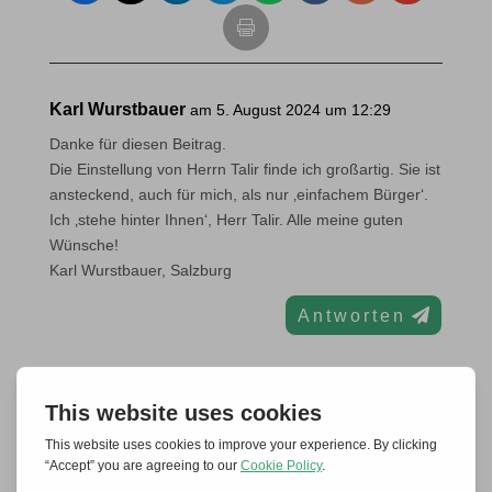
Karl Wurstbauer
am 5. August 2024 um 12:29
Danke für diesen Beitrag.
Die Einstellung von Herrn Talir finde ich großartig. Sie ist
ansteckend, auch für mich, als nur ‚einfachem Bürger‘.
Ich ‚stehe hinter Ihnen‘, Herr Talir. Alle meine guten
Wünsche!
Karl Wurstbauer, Salzburg
Antworten
Einen Kommentar abschicken
Deine E-Mail-Adresse wird nicht veröffentlicht.
Erforderliche Felder sind mit
*
markiert