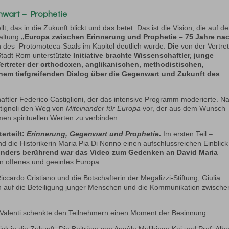
enwart – Prophetie
lt, das in die Zukunft blickt und das betet: Das ist die Vision, die auf de
taltung
„Europa zwischen Erinnerung und Prophetie – 75 Jahre na
n des Protomoteca-Saals im Kapitol deutlich wurde.
Die
von der Vertre
Stadt Rom unterstützte
Initiative
brachte Wissenschaftler, junge
Vertreter der orthodoxen, anglikanischen, methodistischen,
nem tiefgreifenden Dialog über die Gegenwart und Zukunft des
ftler Federico Castiglioni, der das intensive Programm moderierte. N
otignoli den Weg von
Miteinander für Europa
vor, der aus dem Wunsch
men spirituellen Werten zu verbinden.
rteilt:
Erinnerung, Gegenwart und Prophetie
.
Im ersten Teil –
 die Historikerin Maria Pia Di Nonno einen aufschlussreichen Einblick
nders berührend war das Video zum Gedenken an David Maria
in offenes und geeintes Europa.
 Riccardo Cristiano und die Botschafterin der Megalizzi-Stiftung, Giulia
ich auf die Beteiligung junger Menschen und die Kommunikation zwische
ia Valenti schenkte den Teilnehmern einen Moment der Besinnung.
ick in die Zukunft. Die Beiträge von Angèle Mulibinge Kaj und Prof. Albe