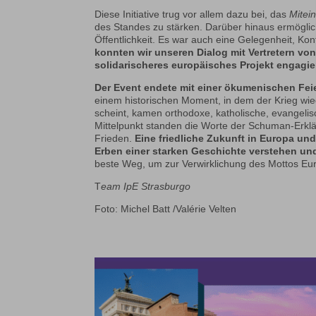
Diese Initiative trug vor allem dazu bei, das
Mitei
des Standes zu stärken. Darüber hinaus ermöglich
Öffentlichkeit. Es war auch eine Gelegenheit, K
konnten wir unseren Dialog mit Vertretern von 
solidarischeres europäisches Projekt engagier
Der Event endete mit einer ökumenischen Fei
einem historischen Moment, in dem der Krieg wie
scheint, kamen orthodoxe, katholische, evangel
Mittelpunkt standen die Worte der Schuman-Erk
Frieden.
Eine friedliche Zukunft in Europa und
Erben einer starken Geschichte verstehen und
beste Weg, um zur Verwirklichung des Mottos Europ
T
eam IpE Strasburgo
Foto: Michel Batt /Valérie Velten