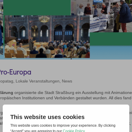
Pro-Europa
ropatag
,
Lokale Veranstaltungen
,
News
klärung
organisierte die Stadt Straßburg ein Ausstellung mit Animatione
opäischen Institutionen und Verbänden gestaltet wurden. All dies fand
rg hat beschlossen, an dieser Veranstaltung teilzunehmen. Um den Gei
at es eine
Broschüre mit Porträts von 14 Personen verteilt, deren
cheidend war.
Die Broschüre bringt die Seele Europas zum Ausdruck,