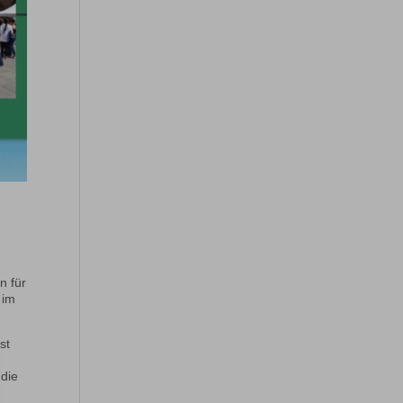
n für
 im
st
 die