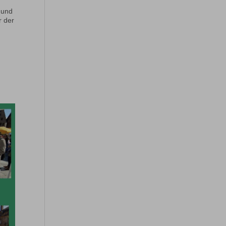
 und
r der