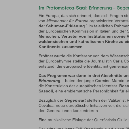
Im
Protomoteca-Saal
: Erinnerung – Geg
Ein Europa, das sich erinnert, das sich Fragen stel
von
Miteinander für Europa
organisierten Verans
der Schuman-Erklärung
“ im feierlichen Rahme
der Europäischen Kommission in Italien und der 
Menschen, Vertreter von Institutionen sowie 
waldensischen und katholischen Kirche zu ei
Kontinents zusammen
.
Eröffnet wurde die Konferenz von dem Wissenscha
der Europahymne stellte die Journalistin Carla C
entstand, die europäische Identität mit gemeinsa
Das Programm war dann in drei Abschnitte unte
Erinnerung
– boten der junge Carmine Maraio und
die Konstruktion der europäischen Identität.
Beso
Sassoli,
eine emblematische Persönlichkeit für e
Bezüglich der
Gegenwart
stellten der Vatikanist
Covalea, neue europäische Initiativen vor, die s
den Generationen konzentrieren.
Eine musikalische Einlage der Querflötistin Giul
Der dritte und letzte Teil,
Prophetie
,
warf einen Bl