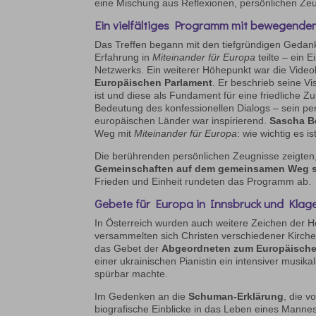
eine Mischung aus Reflexionen, persönlichen Ze
Ein vielfältiges Programm mit bewegende
Das Treffen begann mit den tiefgründigen Geda
Erfahrung in
Miteinander für Europa
teilte – ein E
Netzwerks. Ein weiterer Höhepunkt war die Vide
Europäischen Parlament
. Er beschrieb seine Vi
ist und diese als Fundament für eine friedliche Zu
Bedeutung des konfessionellen Dialogs – sein pe
europäischen Länder war inspirierend.
Sascha B
Weg mit
Miteinander für Europa
: wie wichtig es 
Die berührenden persönlichen Zeugnisse zeigten
Gemeinschaften auf dem gemeinsamen Weg s
Frieden und Einheit rundeten das Programm ab.
Gebete für Europa in Innsbruck und Klag
In Österreich wurden auch weitere Zeichen der H
versammelten sich Christen verschiedener Kirch
das Gebet der
Abgeordneten zum Europäischen
einer ukrainischen Pianistin ein intensiver musi
spürbar machte.
Im Gedenken an die
Schuman-Erklärung
, die v
biografische Einblicke in das Leben eines Mannes 