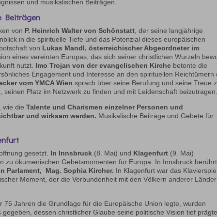
ugnissen und musikalischen Beiträgen.
n Beiträgen
nken von
P. Heinrich Walter von Schönstatt
, der seine langjährige
inblick in die spirituelle Tiefe und das Potenzial dieses europäischen
obotschaft von
Lukas Mandl, österreichischer Abgeordneter im
sion eines vereinten Europas, das sich seiner christlichen Wurzeln bew
kunft nutzt.
Imo Trojan von der evangelischen Kirche
betonte die
rsönliches Engagement und Interesse an den spirituellen Reichtümern 
ecker vom YMCA Wien
sprach über seine Berufung und seine Treue 
ist, seinen Platz im Netzwerk zu finden und mit Leidenschaft beizutragen
, wie die
Talente und Charismen einzelner Personen und
ichtbar und wirksam werden.
Musikalische Beiträge und Gebete für
enfurt
offnung gesetzt.
In Innsbruck
(8. Mai) und
Klagenfurt
(9. Mai)
en zu ökumenischen Gebetsmomenten für Europa. In Innsbruck berühr
 Parlament, Mag. Sophia Kircher.
In Klagenfurt war das Klavierspie
kalischer Moment, der die Verbundenheit mit den Völkern anderer Länder
or 75 Jahren die Grundlage für die Europäische Union legte, wurden
gegeben, dessen christlicher Glaube seine politische Vision tief prägte