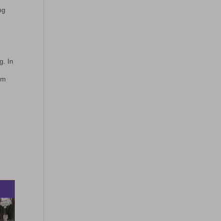
ng
o
g. In
Im