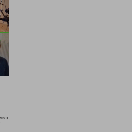
onen
r