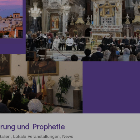
rung und Prophetie
Italien
,
Lokale Veranstaltungen
,
News