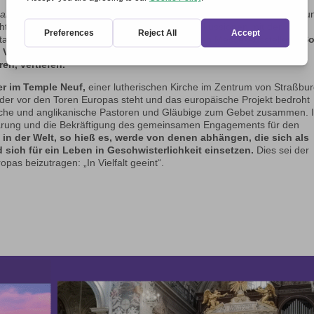
nander
des Team sowohl bei der Vorbereitung als auch bei der Betreuu
te sie interessante Kontakte und wichtige Diskussionen mit der
ontakte zu knüpfen, insbesondere zu den anderen Messe-Ausstellern.
S
Verbänden, die sich auf zivilgesellschaftlicher Ebene für ein
en, vertiefen.
er im Temple Neuf,
einer lutherischen Kirche im Zentrum von Straßbur
der vor den Toren Europas steht und das europäische Projekt bedroht
ische und anglikanische Pastoren und Gläubige zum Gebet zusammen. 
lärung und die Bekräftigung des gemeinsamen Engagements für den
 in der Welt, so hieß es, werde von denen abhängen, die sich als
 sich für ein Leben in Geschwisterlichkeit einsetzen.
Dies sei der
as beizutragen: „In Vielfalt geeint“.