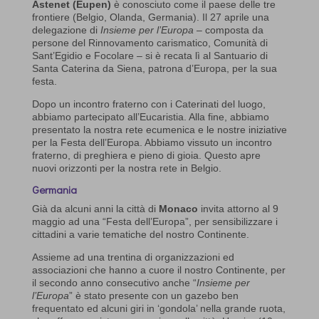
Astenet (Eupen)
è conosciuto come il paese delle tre
frontiere (Belgio, Olanda, Germania). Il 27 aprile una
delegazione di
Insieme per l’Europa
– composta da
persone del Rinnovamento carismatico, Comunità di
Sant’Egidio e Focolare – si è recata lì al Santuario di
Santa Caterina da Siena, patrona d’Europa, per la sua
festa.
Dopo un incontro fraterno con i Caterinati del luogo,
abbiamo partecipato all’Eucaristia. Alla fine, abbiamo
presentato la nostra rete ecumenica e le nostre iniziative
per la Festa dell’Europa. Abbiamo vissuto un incontro
fraterno, di preghiera e pieno di gioia. Questo apre
nuovi orizzonti per la nostra rete in Belgio.
Germania
Già da alcuni anni la città di
Monaco
invita attorno al 9
maggio ad una “Festa dell’Europa”, per sensibilizzare i
cittadini a varie tematiche del nostro Continente.
Assieme ad una trentina di organizzazioni ed
associazioni che hanno a cuore il nostro Continente, per
il secondo anno consecutivo anche “
Insieme per
l’Europa
” è stato presente con un gazebo ben
frequentato ed alcuni giri in ‘gondola’ nella grande ruota,