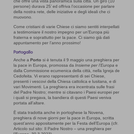
che offre una vista panoramica sulla città. Un giro (10
persone) durava 25’ ed offriva l’occasione per parlare
della nostra rete, delle iniziative e degli ideali che ci
muovono.
Come cristiani di varie Chiese ci siamo sentiti interpellati
a testimoniare il nostro impegno per un’Europa più
fraterna e soprattutto per la pace. Ci siamo già dati
appuntamento per l’anno prossimo!
Portogallo
Anche a
Porto
si è tenuta il 9 maggio una preghiera per
la pace in Europa, promossa da
Insieme per l’Europa
e
dalla Commissione ecumenica della città, nella Igreja de
Cedofeita. Vi erano rappresentanti di sei Chiese,
presenti i vescovi della Chiesa cattolica e lusitana, e di
vari Movimenti. La preghiera era incentrata sulle frasi
del Padre Nostro; mentre si citavano i Paesi europei per
i quali si pregava, la bandiera di questi Paesi veniva
portata all’altare.
È stata tradotta anche in portoghese la Novena,
preghiera di nove giorni per la pace in Europa, scritta
quest’anno appositamente per la Festa dell’Europa (cfr.
Articolo sul sito: Il Padre Nostro – una preghiera per
l’Europa, 30.3.2023).