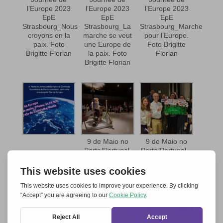
l’Europe 2023
l’Europe 2023
l’Europe 2023
EpE
EpE
EpE
Strasbourg_Nous
Strasbourg_La
Strasbourg_Marche
croyons en la
marche se veut
pour l’Europe.
paix. Foto
une Europe de
Foto Brigitte
Brigitte Florian
la paix. Foto
Florian
Brigitte Florian
9 de Maio no
9 de Maio no
Porto/Portugal,
Porto/Portugal –
Igreja de
a equipa
Cedofeita –
preparatória
Foto: Lurdes
Teixeira