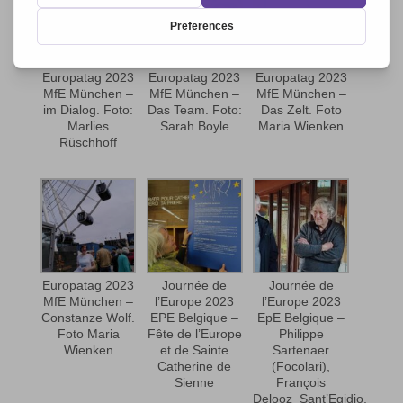
Europatag 2023
Europatag 2023
Europatag 2023
MfE München –
MfE München –
MfE München –
im Dialog. Foto:
Das Team. Foto:
Das Zelt. Foto
Marlies
Sarah Boyle
Maria Wienken
Rüschhoff
Europatag 2023
Journée de
Journée de
MfE München –
l’Europe 2023
l’Europe 2023
Constanze Wolf.
EPE Belgique –
EpE Belgique –
Foto Maria
Fête de l’Europe
Philippe
Wienken
et de Sainte
Sartenaer
Catherine de
(Focolari),
Sienne
François
Delooz_Sant’Egidio,