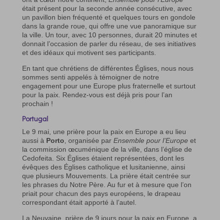
était présent pour la seconde année consécutive, avec
un pavillon bien fréquenté et quelques tours en gondole
dans la grande roue, qui offre une vue panoramique sur
la ville. Un tour, avec 10 personnes, durait 20 minutes et
donnait l’occasion de parler du réseau, de ses initiatives
et des idéaux qui motivent ses participants.
En tant que chrétiens de différentes Églises, nous nous
sommes senti appelés à témoigner de notre
engagement pour une Europe plus fraternelle et surtout
pour la paix. Rendez-vous est déjà pris pour l’an
prochain !
Portugal
Le 9 mai, une prière pour la paix en Europe a eu lieu
aussi à
Porto
, organisée par
Ensemble pour l’Europe
et
la commission œcuménique de la ville, dans l’église de
Cedofeita. Six Églises étaient représentées, dont les
évêques des Églises catholique et lusitanienne, ainsi
que plusieurs Mouvements. La prière était centrée sur
les phrases du Notre Père. Au fur et à mesure que l’on
priait pour chacun des pays européens, le drapeau
correspondant était apporté à l’autel.
La Neuvaine, prière de 9 jours pour la paix en Europe, a