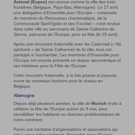
Astenet (Eupen)
est connue comme la ville des trois
frontières (Belgique, Pays-Bas, Allemagne). Le 27 avril,
une délégation d’
Ensemble pour l’Europe
– composée
de membres du Renouveau charismatique, de la
Communauté Sant’Egidio et des Focolari – s’est rendue
dans cette ville au sanctuaire de Sainte-Catherine de
Sienne, patronne de l’Europe, pour sa fête (le 29 avril).
Après une rencontre fraternelle avec les
Caterinati
(« fils
spirituels » de Sainte Catherine) de la ville, tous ont
participé à l’eucharistie. Les membres d’
Ensemble pour
l’Europe
ont ensuite présenté ce réseau œcuménique et
ses initiatives pour la Fête de l’Europe.
Cette rencontre fraternelle, à la fois priante et joyeuse,
ouvre de nouveaux horizons pour le réseau en
Belgique.
Allemagne
Depuis déjà plusieurs années, la ville de
Munich
invite à
célébrer la fête de l’Europe autour du 9 mai, pour
sensibiliser les habitants au diverses problématiques de
notre continent.
Parmi une trentaine d’organisations et associations qui
ont à cœur notre continent,
Ensemble pour l’Europe