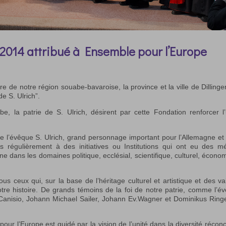
 2014 attribué à Ensemble pour l’Europe
aire de notre région souabe-bavaroise, la province et la ville de Dillinge
e S. Ulrich”.
be, la patrie de S. Ulrich, désirent par cette Fondation renforcer l’
 de l’évêque S. Ulrich, grand personnage important pour l’Allemagne et
s régulièrement à des initiatives ou Institutions qui ont eu des mé
ne dans les domaines politique, ecclésial, scientifique, culturel, écono
s ceux qui, sur la base de l’héritage culturel et artistique et des va
otre histoire. De grands témoins de la foi de notre patrie, comme l’é
o Canisio, Johann Michael Sailer, Johann Ev.Wagner et Dominikus Ring
r l’Europe est guidé par la vision de l’unité dans la diversité réconci