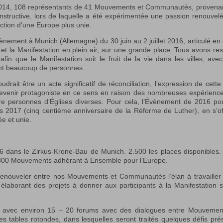
2014, 108 représentants de 41 Mouvements et Communautés, provena
nstructive, lors de laquelle a été expérimentée une passion renouvel
uction d’une Europe plus unie.
ènement à Munich (Allemagne) du 30 juin au 2 juillet 2016, articulé en
t la Manifestation en plein air, sur une grande place. Tous avons res
in que le Manifestation soit le fruit de la vie dans les villes, ave
tant beaucoup de personnes.
ait être un acte significatif de réconciliation, l’expression de cette 
 devenir protagoniste en ce sens en raison des nombreuses expérienc
ntre personnes d’Églises diverses. Pour cela, l’Évènement de 2016 pou
 2017 (cinq centième anniversaire de la Réforme de Luther), en s’of
e et unie.
2016 dans le Zirkus-Krone-Bau de Munich. 2.500 les places disponibles.
on 300 Mouvements adhérant à Ensemble pour l’Europe.
 renouveler entre nos Mouvements et Communautés l’élan à travailler
élaborant des projets à donner aux participants à la Manifestation s
, avec environ 15 – 20 forums avec des dialogues entre Mouvemen
 tables rotondes, dans lesquelles seront traités quelques défis pré