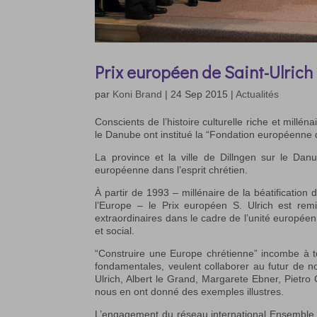
Prix européen de Saint-Ulrich
par
Koni Brand
|
24 Sep 2015
|
Actualités
Conscients de l’histoire culturelle riche et millén
le Danube ont institué la “Fondation européenne d
La province et la ville de Dillngen sur le Danu
européenne dans l’esprit chrétien.
À partir de 1993 – millénaire de la béatification
l’Europe – le Prix européen S. Ulrich est remi
extraordinaires dans le cadre de l’unité européen
et social.
“Construire une Europe chrétienne” incombe à tou
fondamentales, veulent collaborer au futur de n
Ulrich, Albert le Grand, Margarete Ebner, Pietr
nous en ont donné des exemples illustres.
L’engagement du réseau international Ensemble pou