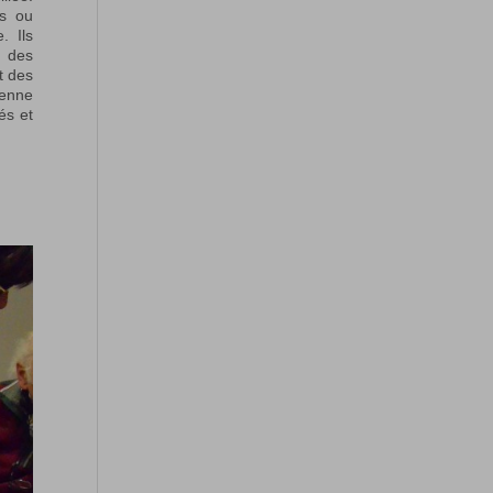
es ou
. Ils
à des
t des
éenne
és et