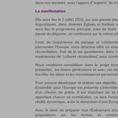
dans nos sociétés, avec l’apport d’“experts” du mon
La manifestation
Elle aura lieu le 2 juillet 2016, sur une grande p
linguistiques, dans diverses Églises et Institut
aura lieu le programme principal, avec de brefs
pause du déjeuner, on continuera sur la même pl
Forts de l’expérience de partage et collabora
parcourent l’Europe, nous désirons offrir un exe
réconciliation, fruit de la vie quotidienne, da
expériences de “cultures réconciliées” pour const
Nous voudrions sensibiliser dans le projet to
présentes, les divers générations et avec cet obj
fructifier les idées et les connaissances personne
Pour pouvoir développer et réaliser ces objectifs,
Ensemble pour l’Europe est présente s’intensifi
d’un chemin de prière. Il est important de se
apportant chacun sa contribution, ce sera l’ens
réalité dynamique, avoir la dimension d’une Euro
Avec le désir de préparer tout l’Évènement ens
propositions sur les formes et contenu