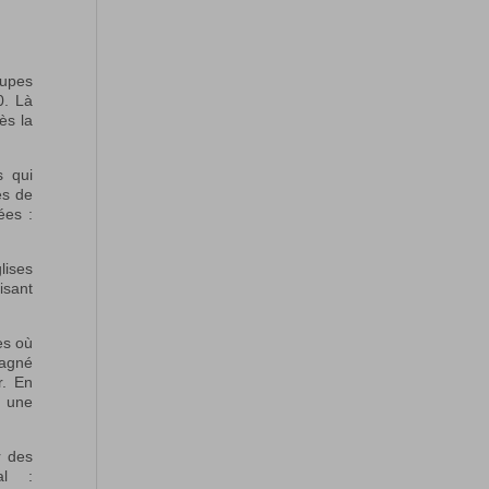
oupes
0. Là
ès la
s qui
es de
ées :
lises
isant
es où
pagné
r. En
s une
r des
al :