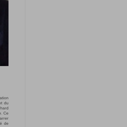
ation
et du
rhard
e. Ce
arrer
té de