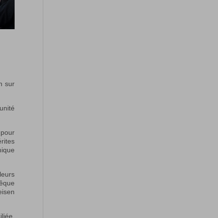
n sur
unité
 pour
rites
mique
leurs
vêque
eisen
liée.