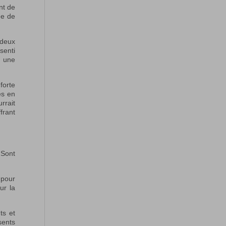
nt de
ée de
 deux
senti
c une
forte
es en
rrait
frant
 Sont
 pour
ur la
ts et
sents