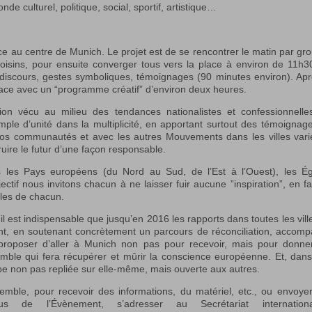
de culturel, politique, social, sportif, artistique…
lace au centre de Munich. Le projet est de se rencontrer le matin par gr
s voisins, pour ensuite converger tous vers la place à environ de 11h3
 discours, gestes symboliques, témoignages (90 minutes environ). Apr
ace avec un “programme créatif” d’environ deux heures.
tion vécu au milieu des tendances nationalistes et confessionnelle
mple d’unité dans la multiplicité, en apportant surtout des témoignag
ns nos communautés et avec les autres Mouvements dans les villes vari
ruire le futur d’une façon responsable.
us les Pays européens (du Nord au Sud, de l’Est à l’Ouest), les Ég
ectif nous invitons chacun à ne laisser fuir aucune ”inspiration”, en fa
lles de chacun.
 il est indispensable que jusqu’en 2016 les rapports dans toutes les vill
ent, en soutenant concrètement un parcours de réconciliation, accom
 proposer d’aller à Munich non pas pour recevoir, mais pour donne
emble qui fera récupérer et mûrir la conscience européenne. Et, dan
pe non pas repliée sur elle-même, mais ouverte aux autres.
emble, pour recevoir des informations, du matériel, etc., ou envoye
s de l’Évènement, s’adresser au Secrétariat internation