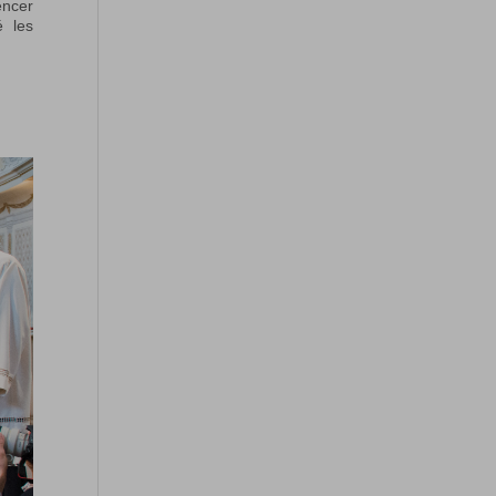
encer
é les