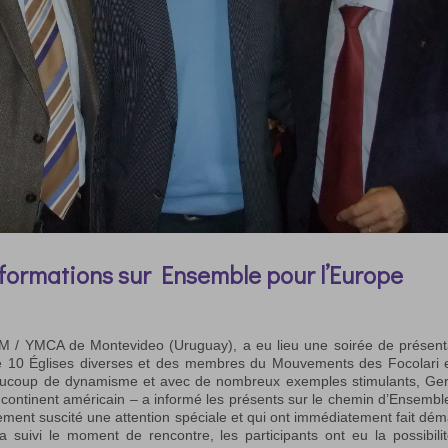
nformations sur Ensemble pour l’Europe
VJM / YMCA de Montevideo (Uruguay), a eu lieu une soirée de présent
e 10 Églises diverses et des membres du Mouvements des Focolari 
eaucoup de dynamisme et avec de nombreux exemples stimulants, Ge
 continent américain – a informé les présents sur le chemin d’Ensembl
ièrement suscité une attention spéciale et qui ont immédiatement fait dém
 suivi le moment de rencontre, les participants ont eu la possibili