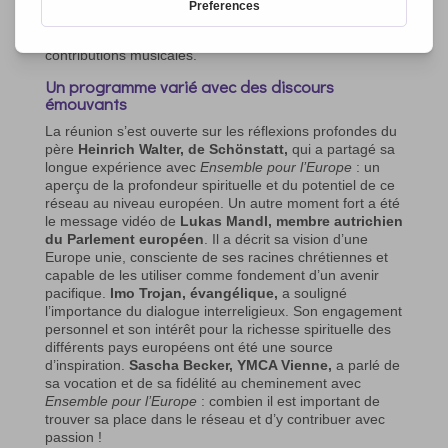
». Sous la devise « Pour l’avenir de l’Europe »,
l’événement en ligne proposait un mélange de
réflexions, de témoignages personnels et de
contributions musicales.
Un programme varié avec des discours
émouvants
La réunion s’est ouverte sur les réflexions profondes du
père
Heinrich Walter, de Schönstatt,
qui a partagé sa
longue expérience avec
Ensemble pour l’Europe
: un
aperçu de la profondeur spirituelle et du potentiel de ce
réseau au niveau européen. Un autre moment fort a été
le message vidéo de
Lukas Mandl, membre autrichien
du Parlement européen
. Il a décrit sa vision d’une
Europe unie, consciente de ses racines chrétiennes et
capable de les utiliser comme fondement d’un avenir
pacifique.
Imo Trojan, évangélique,
a souligné
l’importance du dialogue interreligieux. Son engagement
personnel et son intérêt pour la richesse spirituelle des
différents pays européens ont été une source
d’inspiration.
Sascha Becker, YMCA Vienne,
a parlé de
sa vocation et de sa fidélité au cheminement avec
Ensemble pour l’Europe
: combien il est important de
trouver sa place dans le réseau et d’y contribuer avec
passion !