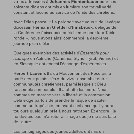
vœux adressées à
Johannes Fichtenbauer
pour ces
soixante dix ans ont mis en lumière son travail varié,
constant et fécond au service de l’unité des chrétiens.
Avec l’élan pascal « La paix soit avec vous » de l’évêque
diocésain
Hermann Glettler d’Innsbruck
, délégué de
la Conférence épiscopale autrichienne pour la « Table
ronde », nous avons ainsi commencé la deuxième
journée plein d’élan.
Quelques exemples des activités d’
Ensemble pour
l’Europe
en Autriche (Carinthie, Styrie, Tyrol, Vienne) et
en Slovaquie ont enrichi l’échange d’expériences.
Herbert Lauenroth
, du Mouvement des Focolari, a
parlé des « points clés » du vivre-ensemble entre
communautés chrétiennes, parmi lesquels : Dieu
rassemble son peuple : Il a abattu les murs. Nous
sommes en marche vers la liberté et la communion.
Cela exige parfois de prendre le risque de sauter
comme un trapéziste, en ayant confiance qu’il y aura
toujours quelqu’un prêt à nous rattraper. Et encore : je
ne devrais pas m’arrêter à l’image que je me suis faite
de l’autre.
Les témoignages des jeunes adultes ont mis en