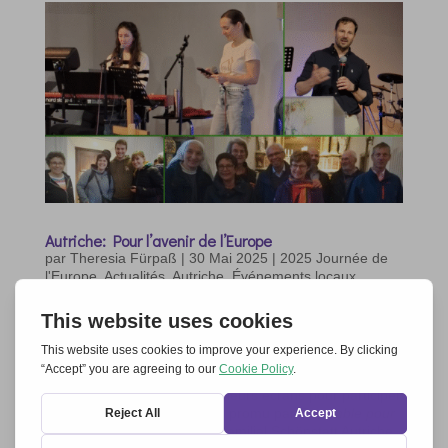
Autriche: Pour l’avenir de l’Europe
par
Theresia Fürpaß
|
30 Mai 2025
|
2025 Journée de
l'Europe
,
Actualités
,
Autriche
,
Événements locaux
Inspiration, unité et espérance lors d’un
événement en ligne
Dans la soirée du 8 mai 2025, des personnes de
différentes Communautés chrétiennes et Dénominations
se sont rassemblées devant leurs écrans pour participer
à un
événement sur Zoom
, promu par
Ensemble pour
l’Europ
e et le « Mouvement familial Schönstatt Autriche