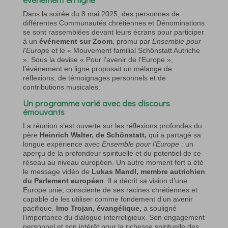
Dans la soirée du 8 mai 2025, des personnes de
différentes Communautés chrétiennes et Dénominations
se sont rassemblées devant leurs écrans pour participer
à un
événement sur Zoom
, promu par
Ensemble pour
l’Europ
e et le « Mouvement familial Schönstatt Autriche
». Sous la devise « Pour l’avenir de l’Europe »,
l’événement en ligne proposait un mélange de
réflexions, de témoignages personnels et de
contributions musicales.
Un programme varié avec des discours
émouvants
La réunion s’est ouverte sur les réflexions profondes du
père
Heinrich Walter, de Schönstatt,
qui a partagé sa
longue expérience avec
Ensemble pour l’Europe
: un
aperçu de la profondeur spirituelle et du potentiel de ce
réseau au niveau européen. Un autre moment fort a été
le message vidéo de
Lukas Mandl, membre autrichien
du Parlement européen
. Il a décrit sa vision d’une
Europe unie, consciente de ses racines chrétiennes et
capable de les utiliser comme fondement d’un avenir
pacifique.
Imo Trojan, évangélique,
a souligné
l’importance du dialogue interreligieux. Son engagement
personnel et son intérêt pour la richesse spirituelle des