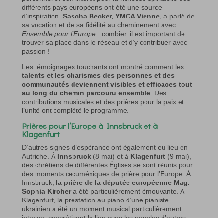
différents pays européens ont été une source
d’inspiration.
Sascha Becker, YMCA Vienne,
a parlé de
sa vocation et de sa fidélité au cheminement avec
Ensemble pour l’Europe
: combien il est important de
trouver sa place dans le réseau et d’y contribuer avec
passion !
Les témoignages touchants ont montré comment les
talents et les charismes des personnes et des
communautés deviennent visibles et efficaces tout
au long du chemin parcouru ensemble
. Des
contributions musicales et des prières pour la paix et
l’unité ont complété le programme.
Prières pour l’Europe à Innsbruck et à
Klagenfurt
D’autres signes d’espérance ont également eu lieu en
Autriche. À
Innsbruck
(8 mai) et à
Klagenfurt
(9 mai),
des chrétiens de différentes Églises se sont réunis pour
des moments œcuméniques de prière pour l’Europe. À
Innsbruck,
la prière de la députée européenne Mag.
Sophia Kircher
a été particulièrement émouvante. A
Klagenfurt, la prestation au piano d’une pianiste
ukrainien a été un moment musical particulièrement
intense, concrétisant le lien avec les peuples d’autres