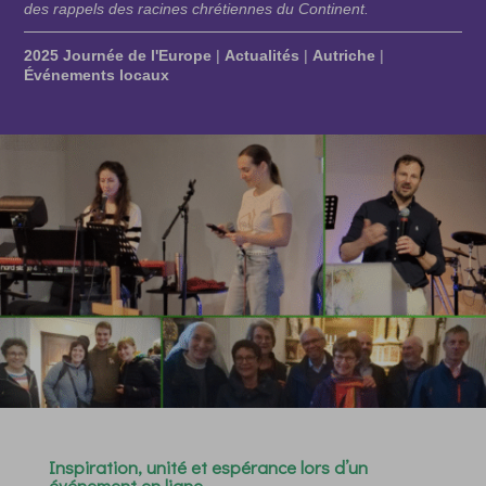
des rappels des racines chrétiennes du Continent.
2025 Journée de l'Europe
|
Actualités
|
Autriche
|
Événements locaux
Inspiration, unité et espérance lors d’un
événement en ligne