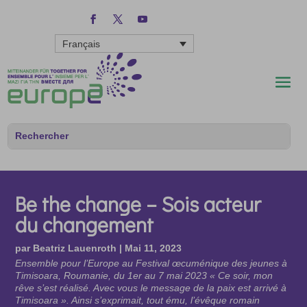
Français
Be the change – Sois acteur
du changement
par
Beatriz Lauenroth
|
Mai 11, 2023
Ensemble pour l’Europe au Festival œcuménique des jeunes à
Timisoara, Roumanie, du 1er au 7 mai 2023 « Ce soir, mon
rêve s’est réalisé. Avec vous le message de la paix est arrivé à
Timisoara ». Ainsi s’exprimait, tout ému, l’évêque romain