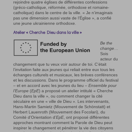
rejoindre quatre églises de différentes confessions
(gréco-catholique, réformée, orthodoxe et romaine-
catholique) dans le centre de la ville. « Je n’imaginais
pas une dimension aussi vaste de l’Église », a confié
une jeune ukrainienne orthodoxe.
Atelier « Cherche Dieu dans la ville »
Be the
change
…
Sois
acteur du
changement que tu veux voir autour de toi. C’était
l’invitation faite aux jeunes qui reliait entre eux tous les
échanges culturels et musicaux, les brèves conférences
et les discussions. Dans le programme officiel du festival
– et en accord avec les jeunes du lieu –
Ensemble pour
l’Europe
(
EpE
) a proposé un atelier intitulé « Cherche
Dieu dans la ville », ou comment changer la cité
séculaire en une « ville de Dieu ». Les intervenants,
Hans-Martin Samietz (Mouvement de Schönstatt) et
Herbert Lauenroth (Mouvement des Focolari), du
Comité d’Orientation d’
EpE
, ont proposé différentes
approches montrant comment la Parole de Dieu peut
inspirer le changement et pénétrer la vie des citoyens