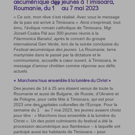
œcuménique des jeunes à Timisoara,
er
Roumanie, du 1
au 7 mai 2023
« Ce soir, mon rêve s’est réalisé. Avec vous le message
de la paix est arrivé à Timisoara ». Ainsi s’exprimait, tout
ému, l’évêque romain catholique de Timisoara, Mgr
József-Csaba Pál aux 300 jeunes réunis à la
Filarmonica Banatul
, après le concert du groupe
international Gen Verde, lors de la soirée conclusive du
Festival œcuménique des jeunes.
La Roumanie, terre
martyrisée dans le passé par la dictature et le
communisme, accueille à cœur ouvert, à Timisoara, le
message d’amour chrétien comme réponse aux défis
actuels.
« Marchons tous ensemble à la lumière du Christ »
Des jeunes de 14 à 25 ans étaient venus de toute la
Roumanie et aussi de Bulgarie, de Russie, d’Ukraine et
de Pologne, pour cette fête à Timisoara, qui est pour
2023 une des capitales culturelles de l’Europe. Pour la
er
semaine du 1
au 7 mai 2023, les jeunes avaient choisi
pour titre : « Marchons tous ensemble à la lumière du
Christ ». Un des point culminants du festival a été la
procession œcuménique aux flambeaux – à laquelle ont
participé aussi les habitants de Timisoara – pour