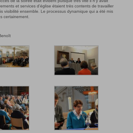
cès de la soirée était évident puisque très vite il n’y avait
ments et services d’église étaient très contents de travailler
is visibilité ensemble. Le processus dynamique qui a été mis
s certainement.
Benoît