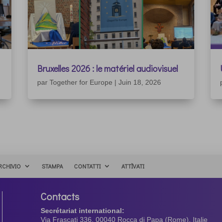
Bruxelles 2026 : le matériel audiovisuel
par
Together for Europe
|
Juin 18, 2026
RCHIVIO
STAMPA
CONTATTI
ATTÌVATI
Contacts
Secrétariat international:
Via Frascati 336, 00040 Rocca di Papa (Rome), Italie