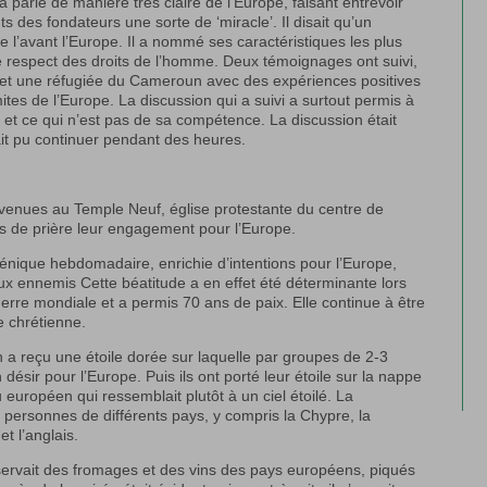
a parlé de manière très claire de l’Europe, faisant entrevoir
 des fondateurs une sorte de ‘miracle’. Il disait qu’un
e l’avant l’Europe. Il a nommé ses caractéristiques les plus
le respect des droits de l’homme. Deux témoignages ont suivi,
et une réfugiée du Cameroun avec des expériences positives
imites de l’Europe. La discussion qui a suivi a surtout permis à
ser et ce qui n’est pas de sa compétence. La discussion était
ait pu continuer pendant des heures.
venues au Temple Neuf, église protestante du centre de
s de prière leur engagement pour l’Europe.
énique hebdomadaire, enrichie d’intentions pour l’Europe,
x ennemis Cette béatitude a en effet été déterminante lors
erre mondiale et a permis 70 ans de paix. Elle continue à être
e chrétienne.
 a reçu une étoile dorée sur laquelle par groupes de 2-3
désir pour l’Europe. Puis ils ont porté leur étoile sur la nappe
 européen qui ressemblait plutôt à un ciel étoilé. La
 personnes de différents pays, y compris la Chypre, la
et l’anglais.
 servait des fromages et des vins des pays européens, piqués