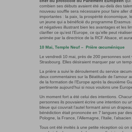
chef du protocole du Parlement Européen
qui 
combien ses débuts avaient été au-delà des talents
nouveau souffle sera nécessaire pour faire aller d
importantes : la paix, la prospérité économique, 
un jeune qui a bénéficié du programme Erasmus 
et négatives illustrant bien les avantages et les l
clarifier ce qu’est l’Europe, ce qu’elle peut réali
animée par la directrice de la RCF Alsace, et aur
10 Mai, Temple Neuf – Prière œcuménique
Le vendredi 10 mai, près de 200 personnes sont 
Strasbourg. Elles désiraient marquer par un temp
La prière a suivi le déroulement du service œcum
deux commentaires sur la Béatitude de l’amour au
de la formation de l’Europe après la deuxième Gu
pertinente aujourd’hui si nous voulons une Europ
Un moment fort a été celui des intentions. Chacun
personnes ils pouvaient écrire une intention ou un 
bleue qui couvrait l’autel formant ainsi un drapeau
bénédiction était prononcée en 7 langues par des
Pologne, la France, l’Allemagne, l’Italie, l’alsacien 
Tous ont été invités à une petite réception où on