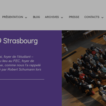
PRÉSENTATION
BLOG
ARCHIVES
PRESSE
CONTACTS
9 Strasbourg
, foyer de l’étudiant –
u lieu au FEC, foyer de
que, comme nous l’a rappelé
té par Robert Schumann lors