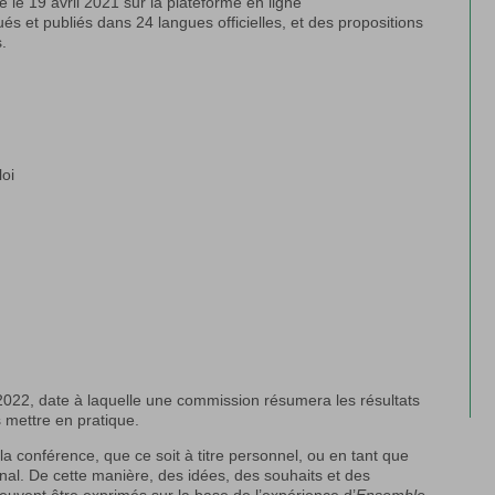
 le 19 avril 2021 sur la plateforme en ligne
lués et publiés dans 24 langues officielles, et des propositions
.
loi
2022, date à laquelle une commission résumera les résultats
 mettre en pratique.
 la conférence, que ce soit à titre personnel, ou en tant que
nal. De cette manière, des idées, des souhaits et des