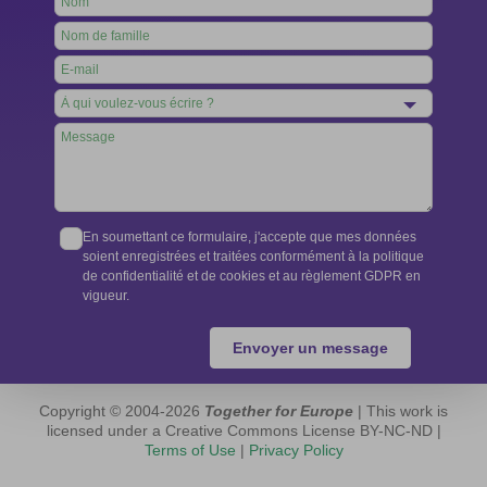
this
field
blank
En soumettant ce formulaire, j'accepte que mes données
soient enregistrées et traitées conformément à la politique
de confidentialité et de cookies et au règlement GDPR en
vigueur.
Envoyer un message
Copyright © 2004-2026
Together for Europe
| This work is
licensed under a Creative Commons License BY-NC-ND |
Terms of Use
|
Privacy Policy