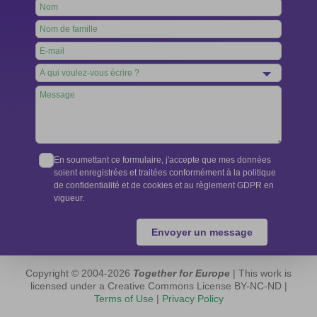
Leave
this
field
blank
En soumettant ce formulaire, j'accepte que mes données
soient enregistrées et traitées conformément à la politique
de confidentialité et de cookies et au règlement GDPR en
vigueur.
Envoyer un message
Copyright © 2004-2026
Together for Europe
| This work is
licensed under a Creative Commons License BY-NC-ND |
Terms of Use
|
Privacy Policy