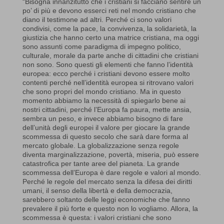
“Bisogna innanzitutto che i cristiani si facciano sentire un
po’ di più e devono esserci reti nel mondo cristiano che
diano il testimone ad altri. Perché ci sono valori
condivisi, come la pace, la convivenza, la solidarietà, la
giustizia che hanno certo una matrice cristiana, ma oggi
sono assunti come paradigma di impegno politico,
culturale, morale da parte anche di cittadini che cristiani
non sono. Sono questi gli elementi che fanno l’identità
europea: ecco perché i cristiani devono essere molto
contenti perché nell’identità europea si ritrovano valori
che sono propri del mondo cristiano. Ma in questo
momento abbiamo la necessità di spiegarlo bene ai
nostri cittadini, perché l’Europa fa paura, mette ansia,
sembra un peso, e invece abbiamo bisogno di fare
dell’unità degli europei il valore per giocare la grande
scommessa di questo secolo che sarà dare forma al
mercato globale. La globalizzazione senza regole
diventa marginalizzazione, povertà, miseria, può essere
catastrofica per tante aree del pianeta. La grande
scommessa dell’Europa è dare regole e valori al mondo.
Perché le regole del mercato senza la difesa dei diritti
umani, il senso della libertà e della democrazia,
sarebbero soltanto delle leggi economiche che fanno
prevalere il più forte e questo non lo vogliamo. Allora, la
scommessa è questa: i valori cristiani che sono