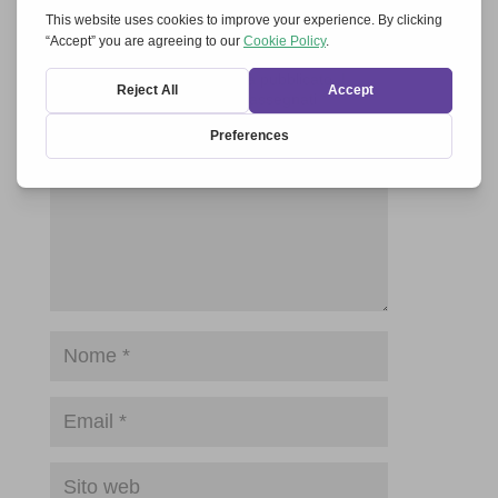
Invia un commento
Il tuo indirizzo email non sarà pubblicato.
I
campi obbligatori sono contrassegnati
*