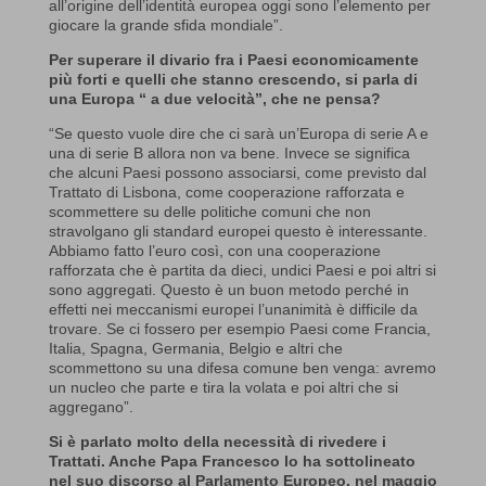
all’origine dell’identità europea oggi sono l’elemento per
giocare la grande sfida mondiale”.
Per superare il divario fra i Paesi economicamente
più forti e quelli che stanno crescendo, si parla di
una Europa “ a due velocità”, che ne pensa?
“Se questo vuole dire che ci sarà un’Europa di serie A e
una di serie B allora non va bene. Invece se significa
che alcuni Paesi possono associarsi, come previsto dal
Trattato di Lisbona, come cooperazione rafforzata e
scommettere su delle politiche comuni che non
stravolgano gli standard europei questo è interessante.
Abbiamo fatto l’euro così, con una cooperazione
rafforzata che è partita da dieci, undici Paesi e poi altri si
sono aggregati. Questo è un buon metodo perché in
effetti nei meccanismi europei l’unanimità è difficile da
trovare. Se ci fossero per esempio Paesi come Francia,
Italia, Spagna, Germania, Belgio e altri che
scommettono su una difesa comune ben venga: avremo
un nucleo che parte e tira la volata e poi altri che si
aggregano”.
Si è parlato molto della necessità di rivedere i
Trattati. Anche Papa Francesco lo ha sottolineato
nel suo discorso al Parlamento Europeo, nel maggio