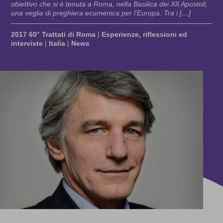
obiettivo che si è tenuta a Roma, nella Basilica dei XII Apostoli,
una veglia di preghiera ecumenica per l’Europa. Tra i […]
2017 60° Trattati di Roma
|
Esperienze, riflessioni ed
interviste
|
Italia
|
News