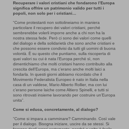
Recuperare i valori cristiani che fondarono l’Europa
significa offrire un patrimonio valido per tutti i
popoli, non solo per i cristiani…
“Come protestanti non sottolineiamo in maniera
particolare il recupero dei valori cristiani, perché
sembrerebbe volerli imporre anche a chi non ha la
nostra stessa fede. Però ci sono dei valori come quelli
del dialogo e della solidarietà che sono anche cristiani e
che possono essere condivisi da tutti gli uomini di buona
volontà. È su questo che puntiamo, sulla riscoperta di
quei valori su cui è nata l’Europa perché sì, non
dimentichiamo che molti cristiani hanno contribuito alla
crescita dell’Europa, ma c’erano anche molti laici a
fondarla. In questi giorni abbiamo ricordato che il
Movimento Federalista Europeo è nato in Italia nella
casa di un valdese, Mario Alberto Rollier, ma con lui
c’erano persone laiche come Altiero Spinelli, e tutti si
sono ritrovati insieme lavorando per costruire un’Europa
unita”.
Come si educa, concretamente, al dialogo?
“Come si impara a camminare? Camminando. Così vale
per il dialogo. Bisogna iniziare, uscire da se stessi. Si
faranno degli errori certamente, perché a volte è facile,