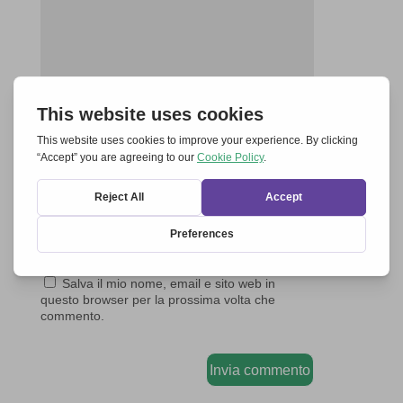
Salva il mio nome, email e sito web in
questo browser per la prossima volta che
commento.
Invia commento