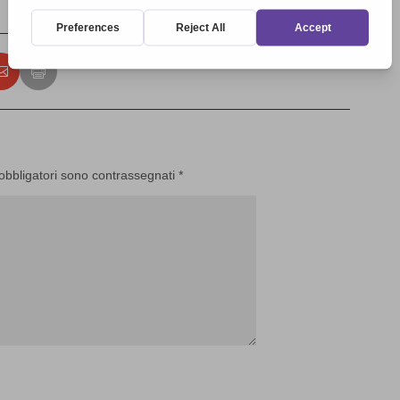
 obbligatori sono contrassegnati
*