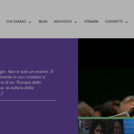
CHI SIAMO
BLOG
ARCHIVIO
STAMPA
CONTATTI
io. Non è solo un evento. E’
ente in cui i cristiani si
si di un “Europa dello
a: la cultura della
…]