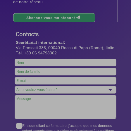
de notre réseau.
Abonnez-vous maintenant
Contacts
Secrétariat international:
Via Frascati 336, 00040 Rocca di Papa (Rome), Italie
Tél. +39 06 94798302
Leave
this
field
blank
En soumettant ce formulaire, j'accepte que mes données
soient enregistrées et traitées conformément à la politique