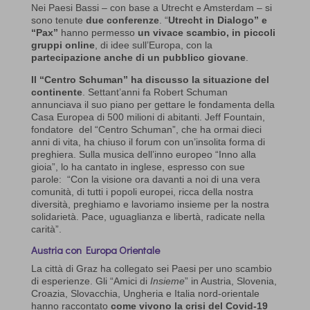
Nei Paesi Bassi – con base a Utrecht e Amsterdam – si
sono tenute
due conferenze
. “
Utrecht in Dialogo” e
“Pax”
hanno permesso
un vivace scambio, in piccoli
gruppi online
, di idee sull’Europa, con la
partecipazione anche di un pubblico giovane
.
Il “Centro Schuman” ha discusso la situazione del
continente
. Settant’anni fa Robert Schuman
annunciava il suo piano per gettare le fondamenta della
Casa Europea di 500 milioni di abitanti. Jeff Fountain,
fondatore del “Centro Schuman”, che ha ormai dieci
anni di vita, ha chiuso il forum con un’insolita forma di
preghiera. Sulla musica dell’inno europeo “Inno alla
gioia”, lo ha cantato in inglese, espresso con sue
parole: “Con la visione ora davanti a noi di una vera
comunità, di tutti i popoli europei, ricca della nostra
diversità, preghiamo e lavoriamo insieme per la nostra
solidarietà. Pace, uguaglianza e libertà, radicate nella
carità”.
Austria con Europa Orientale
La città di Graz ha collegato sei Paesi per uno scambio
di esperienze. Gli “Amici di
Insieme
” in Austria, Slovenia,
Croazia, Slovacchia, Ungheria e Italia nord-orientale
hanno raccontato
come vivono la crisi del Covid-19