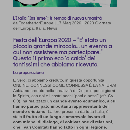
L’Italia “Insieme”: è tempo di nuova umanità
da
TogetherforEurope
|
17 Mag 2020
|
2020 Giornata
dell'Europa
,
Italia
,
News
Festa dell’Europa 2020 – “E’ stato un
piccolo grande miracolo… un evento a
cui non assistere ma partecipare.”
Questo il primo eco ‘a caldo’ dei
tantissimi che abbiamo ricevuto.
La preparazione
E’ vero, ci abbiamo creduto, in questa opportunità
ONLINE, CONNESSI COME CONNESSA È LA NATURA!
Abbiamo creduto nella creatività di Dio, e in pochi giorni
lo Spirito, con noi e i nostri pochi “pani e pesci” (cfr. Gv.
6,9), ha realizzato un
grande evento ecumenico
,
a cui
hanno partecipato importanti rappresentanti del
mondo cristiano
. La loro presenza da tutta Italia, è
stato il
frutto di un lungo e amorevole lavoro di
comunione, di dialogo, di coltivazione di relazioni,
che i vari Comitati hanno fatto in ogni Regione.