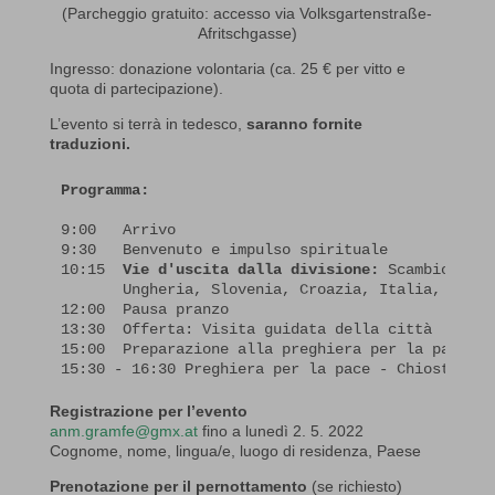
(Parcheggio gratuito: accesso via Volksgartenstraße-
Afritschgasse)
Ingresso: donazione volontaria (ca. 25 € per vitto e
quota di partecipazione).
L’evento si terrà in tedesco,
saranno fornite
traduzioni.
Programma:
9:00   Arrivo

9:30   Benvenuto e impulso spirituale

10:15  
Vie d'uscita dalla divisione:
 Scambio di t
       Ungheria, Slovenia, Croazia, Italia, Austri
12:00  Pausa pranzo

13:30  Offerta: Visita guidata della città

15:00  Preparazione alla preghiera per la pace

15:30 - 16:30 Preghiera per la pace - Chiostro Mo
Registrazione per l’evento
anm.gramfe@gmx.at
fino a lunedì 2. 5. 2022
Cognome, nome, lingua/e, luogo di residenza, Paese
Prenotazione per il pernottamento
(se richiesto)