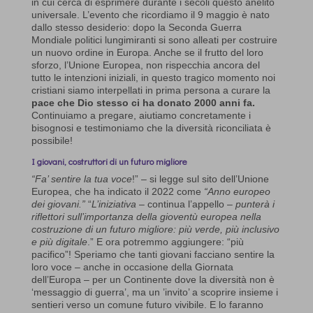
in cui cerca di esprimere durante i secoli questo anelito
universale. L’evento che ricordiamo il 9 maggio è nato
dallo stesso desiderio: dopo la Seconda Guerra
Mondiale politici lungimiranti si sono alleati per costruire
un nuovo ordine in Europa. Anche se il frutto del loro
sforzo, l’Unione Europea, non rispecchia ancora del
tutto le intenzioni iniziali, in questo tragico momento noi
cristiani siamo interpellati in prima persona a curare la
pace che Dio stesso ci ha donato 2000 anni fa.
Continuiamo a pregare, aiutiamo concretamente i
bisognosi e testimoniamo che la diversità riconciliata è
possibile!
I giovani, costruttori di un futuro migliore
“Fa’ sentire la tua voce
!” – si legge sul sito dell’Unione
Europea, che ha indicato il 2022 come
“Anno europeo
dei giovani.”
“
L’iniziativa
– continua l’appello –
punterà i
riflettori sull’importanza della gioventù europea nella
costruzione di un futuro migliore: più verde, più inclusivo
e più digitale
.” E ora potremmo aggiungere: “più
pacifico”! Speriamo che tanti giovani facciano sentire la
loro voce – anche in occasione della Giornata
dell’Europa – per un Continente dove la diversità non è
‘messaggio di guerra’, ma un ’invito’ a scoprire insieme i
sentieri verso un comune futuro vivibile. E lo faranno