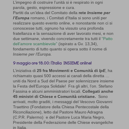
L’impegno di costruire l’unità si è respirato in ogni
parola, gesto, espressione e cura.
Partiti da un’idea del Comitato della
rete
Insieme per
l’Europa
romano, i Comitati d’Italia si sono uniti per
realizzare questo evento online, e nonostante non ci si
conoscesse tutti, ognuno ha vissuto una profonda
fratellanza e la sensazione di aver lavorato mesi, e non
due settimane, vivendo concretamente tra tutti il
“Patto
dell’amore scambievole”
(ispirato a Gv. 13,34),
fondamento di tutto quanto si opera sotto il nome di
Insieme per l’Europa.
9 maggio ore 18.00: l’Italia INSIEME online!
L’iniziativa di
25 fra Movimenti e Comunità di
IpE
, ha
richiamato quasi 500 accessi ai canali della diretta …
uniti da Nord a Sud del Paese per solennizzare insieme
la Festa dell’Europa Solidale! Fra gli altri, l’on. Stefano
Fassina e alcuni amministratori locali.
Collegati anche
45 ministri di Chiese e Comunità cristiane.
Sono
arrivati, molto graditi, i messaggi del Vescovo Giovanni
Traettino (Fondatore della Chiesa Pentecostale della
Riconciliazione), letto dal Pastore Mauro Adragna
(C.P.R. Palermo) e del Pastore Luca Maria Negro,
Presidente della Federazione delle Chiese evangeliche
in Italia.