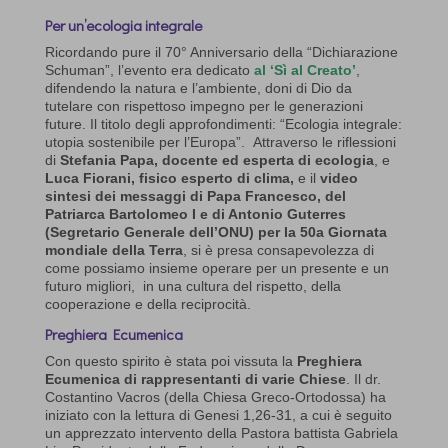
Per un’ecologia integrale
Ricordando pure il 70° Anniversario della “Dichiarazione
Schuman”, l’evento era dedicato
al ‘Sì al Creato’
,
difendendo la natura e l’ambiente, doni di Dio da
tutelare con rispettoso impegno per le generazioni
future. Il titolo degli approfondimenti: “Ecologia integrale:
utopia sostenibile per l’Europa”. Attraverso le riflessioni
di
Stefania Papa, docente ed esperta di ecologia
, e
Luca Fiorani, fisico esperto di clima,
e il
video
sintesi dei messaggi di Papa Francesco, del
Patriarca Bartolomeo I e di Antonio Guterres
(Segretario Generale dell’ONU) per la 50a Giornata
mondiale della Terra
, si è presa consapevolezza di
come possiamo insieme operare per un presente e un
futuro migliori, in una cultura del rispetto, della
cooperazione e della reciprocità.
Preghiera Ecumenica
Con questo spirito è stata poi vissuta la
Preghiera
Ecumenica di rappresentanti di varie Chiese
. Il dr.
Costantino Vacros (della Chiesa Greco-Ortodossa) ha
iniziato con la lettura di Genesi 1,26-31, a cui è seguito
un apprezzato intervento della Pastora battista Gabriela