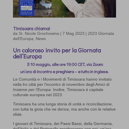
Timisoara chiama!
da
Sr. Nicole Grochowina
|
7 Mag 2023
|
2023 Giornata
dell'Europa
,
News
Un caloroso invito per la Giornata
dell’Europa
Il 10 maggio, alle ore 19:00 CET, via Zoom:
un’ora di incontro e preghiera – e tutto in inglese.
Le Comunità e i Movimenti di Timisoara hanno invitato
nella lro città per l’incontro di novembre degli Amici di
Insieme per l’Europa
. Inoltre, Timisoara è capitale
culturale europea nel 2023.
Timisoara ha una lunga storia di unità e riconciliazione,
con tutta la gioia che ne deriva, ma anche con le relative
sfide.
I giovani di Timisoara, dei Paesi Bassi, della Germania,
dell’Italia e del Portogallo pregheranno con noi: un’ora –