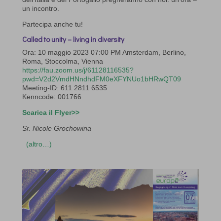
un incontro.
Partecipa anche tu!
Called to unity – living in diversity
Ora: 10 maggio 2023 07:00 PM Amsterdam, Berlino,
Roma, Stoccolma, Vienna
https://fau.zoom.us/j/61128116535?
pwd=V2d2VmdHNndhdFM0eXFYNUo1bHRwQT09
Meeting-ID: 611 2811 6535
Kenncode: 001766
Scarica il Flyer>>
Sr. Nicole Grochowina
(altro…)