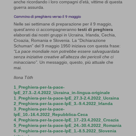
anche ricordando i loro compagni d’età, vittime di questa
guerra assurda.
Cammino di preghiera verso il 9 maggio
Nelle sei settimane di preparazione per il 9 maggio,
quest’anno ci accompagneranno
testi di preghiera
elaborati dai nostri gruppi in Ucraina, Irlanda, Cechia,
Croazia, Romania e Slovenia. La “Dichiarazione
Schuman” del 9 maggio 1950 iniziava con questa frase:
“La pace mondiale non potrebbe essere salvaguardata
senza iniziative creative all’altezza dei pericoli che ci
minacciano”.
Un messaggio, questo, più attuale che
mai.
Ilona Tóth
1_Preghiera-per-la-pace-
IpE_27.3.-2.4.2022_Ucraina_in-lingua-originale
1_Preghiera-per-la-pace-IpE_27.3-2.4.2022_Ucraina
2_Preghiera-per-la-pace-IpE_3.-9.4.2022_Irlanda
3_Preghiera-per-la-pace-
IpE_10.-16.4.2022_Repubblica-Ceca
4_Preghiera-per-la-pace-IpE_17.-23.4.2022_Croazia
5_Preghiera-per-la-pace-IpE_24.-30.4.2022_Romania
6_Preghiera-per-la-pace-IpE_1.-8.5.2022_Slovenia