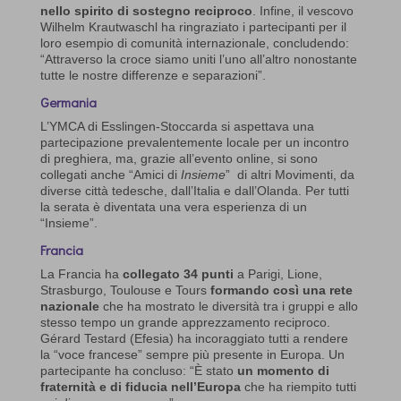
nello spirito di sostegno reciproco
. Infine, il vescovo
Wilhelm Krautwaschl ha ringraziato i partecipanti per il
loro esempio di comunità internazionale, concludendo:
“Attraverso la croce siamo uniti l’uno all’altro nonostante
tutte le nostre differenze e separazioni”.
Germania
L’YMCA di Esslingen-Stoccarda si aspettava una
partecipazione prevalentemente locale per un incontro
di preghiera, ma, grazie all’evento online, si sono
collegati anche “Amici di
Insieme
” di altri Movimenti, da
diverse città tedesche, dall’Italia e dall’Olanda. Per tutti
la serata è diventata una vera esperienza di un
“Insieme”.
Francia
La Francia ha
collegato 34 punti
a Parigi, Lione,
Strasburgo, Toulouse e Tours
formando così una rete
nazionale
che ha mostrato le diversità tra i gruppi e allo
stesso tempo un grande apprezzamento reciproco.
Gérard Testard (Efesia) ha incoraggiato tutti a rendere
la “voce francese” sempre più presente in Europa. Un
partecipante ha concluso: “È stato
un momento di
fraternità e di fiducia nell’Europa
che ha riempito tutti