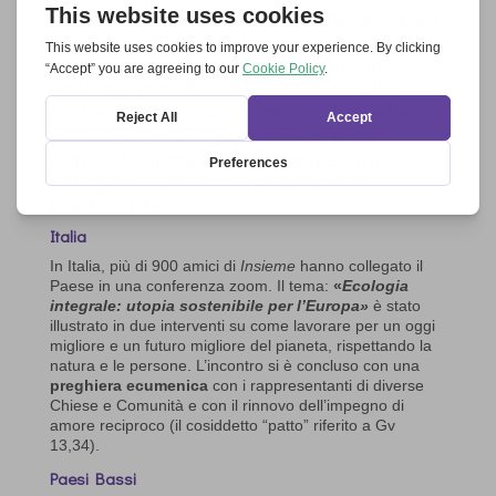
Vivere il 9 maggio 2020 online: A causa
del Covid-19, tutti gli eventi per la Festa
dell’Europa, in cui è stato coinvolto
Insieme per l’Europa
, si sono svolti
online. Nei forum, come anche nelle
conferenze, nella preghiera e nel
canto,
Insieme per l’Europa
è stato
collegato con persone di tutto il
Continente.
Italia
In Italia, più di 900 amici di
Insieme
hanno collegato il
Paese in una conferenza zoom. Il tema:
«
Ecologia
integrale: utopia sostenibile per l’Europa
»
è stato
illustrato in due interventi su come lavorare per un oggi
migliore e un futuro migliore del pianeta, rispettando la
natura e le persone. L’incontro si è concluso con una
preghiera ecumenica
con i rappresentanti di diverse
Chiese e Comunità e con il rinnovo dell’impegno di
amore reciproco (il cosiddetto “patto” riferito a Gv
13,34).
Paesi Bassi