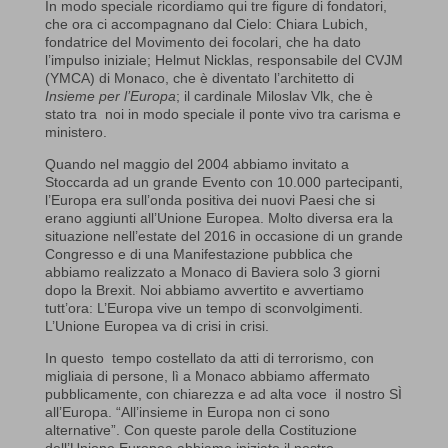
In modo speciale ricordiamo qui tre figure di fondatori,
che ora ci accompagnano dal Cielo: Chiara Lubich,
fondatrice del Movimento dei focolari, che ha dato
l’impulso iniziale; Helmut Nicklas, responsabile del CVJM
(YMCA) di Monaco, che è diventato l’architetto di
Insieme per l’Europa
; il cardinale Miloslav Vlk, che è
stato tra noi in modo speciale il ponte vivo tra carisma e
ministero.
Quando nel maggio del 2004 abbiamo invitato a
Stoccarda ad un grande Evento con 10.000 partecipanti,
l’Europa era sull’onda positiva dei nuovi Paesi che si
erano aggiunti all’Unione Europea. Molto diversa era la
situazione nell’estate del 2016 in occasione di un grande
Congresso e di una Manifestazione pubblica che
abbiamo realizzato a Monaco di Baviera solo 3 giorni
dopo la Brexit. Noi abbiamo avvertito e avvertiamo
tutt’ora: L’Europa vive un tempo di sconvolgimenti.
L’Unione Europea va di crisi in crisi.
In questo tempo costellato da atti di terrorismo, con
migliaia di persone, lì a Monaco abbiamo affermato
pubblicamente, con chiarezza e ad alta voce il nostro SÌ
all’Europa. “All’insieme in Europa non ci sono
alternative”. Con queste parole della Costituzione