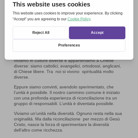
Gerhard Pross, moderatore di
Insieme
per l’Europa
, durante la Veglia
ecumenica a Roma 2017
Insieme – per – l’Europa
. Non si può rendere in modo
più preciso di così quello che è importante per noi:
Insieme
–
per
–
l’Europa
”.
Siamo una rete ecumenica di 300 Comunità e
Movimenti cristiani. Proveniamo da più di 30 Paesi
europei, dagli Urali all’Atlantico, parliamo lingue diverse,
viviamo in culture diverse e apparteniamo a Chiese
diverse: siamo cattolici, evangelici, ortodossi, anglicani,
di Chiese libere. Tra noi si vivono spiritualità molto
diverse.
Eppure siamo convinti, avendolo sperimentato, che
l’unità è possibile. Il nostro cammino comune è iniziato
con una profonda esperienza di riconciliazione tra un
gruppo di responsabili. L’unità è diventata possibile.
Viviamo un’unità nella diversità. Ognuno resta nella sua
originalità. Ma dalla riconciliazione per mezzo di Gesù
Cristo, nasce la forza di sperimentare la diversità
dell’altro come ricchezza.