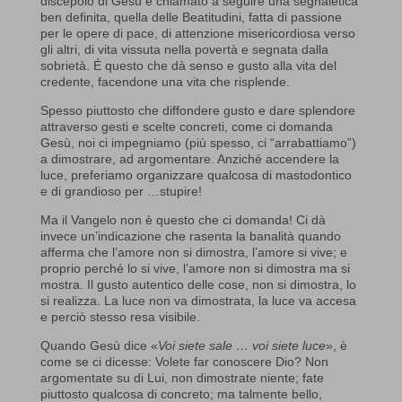
discepolo di Gesù è chiamato a seguire una segnaletica
ben definita, quella delle Beatitudini, fatta di passione
per le opere di pace, di attenzione misericordiosa verso
gli altri, di vita vissuta nella povertà e segnata dalla
sobrietà. É questo che dà senso e gusto alla vita del
credente, facendone una vita che risplende.
Spesso piuttosto che diffondere gusto e dare splendore
attraverso gesti e scelte concreti, come ci domanda
Gesù, noi ci impegniamo (più spesso, ci “arrabattiamo”)
a dimostrare, ad argomentare. Anziché accendere la
luce, preferiamo organizzare qualcosa di mastodontico
e di grandioso per …stupire!
Ma il Vangelo non è questo che ci domanda! Ci dà
invece un’indicazione che rasenta la banalità quando
afferma che l’amore non si dimostra, l’amore si vive; e
proprio perché lo si vive, l’amore non si dimostra ma si
mostra. Il gusto autentico delle cose, non si dimostra, lo
si realizza. La luce non va dimostrata, la luce va accesa
e perciò stesso resa visibile.
Quando Gesù dice «
Voi siete sale … voi siete luce
», è
come se ci dicesse: Volete far conoscere Dio? Non
argomentate su di Lui, non dimostrate niente; fate
piuttosto qualcosa di concreto; ma talmente bello,