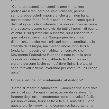
“Come protestanti non sottolineiamo in maniera
particolare il recupero dei valori cristiani, perché
sembrerebbe volerli imporre anche a chi non ha la
nostra stessa fede. Però ci sono dei valori come quelli
del dialogo e della solidarietà che sono anche cristiani e
che possono essere condivisi da tutti gli uomini di buona
volontà. È su questo che puntiamo, sulla riscoperta di
quei valori su cui è nata l’Europa perché sì, non
dimentichiamo che molti cristiani hanno contribuito alla
crescita dell’Europa, ma c’erano anche molti laici a
fondarla. In questi giorni abbiamo ricordato che il
Movimento Federalista Europeo è nato in Italia nella
casa di un valdese, Mario Alberto Rollier, ma con lui
c’erano persone laiche come Altiero Spinelli, e tutti si
sono ritrovati insieme lavorando per costruire un’Europa
unita”.
Come si educa, concretamente, al dialogo?
“Come si impara a camminare? Camminando. Così vale
per il dialogo. Bisogna iniziare, uscire da se stessi. Si
faranno degli errori certamente, perché a volte è facile,
pur non volendo, ferire l’altro e la sua sensibilità. Sotto
questo profilo il movimento ecumenico ha certamente