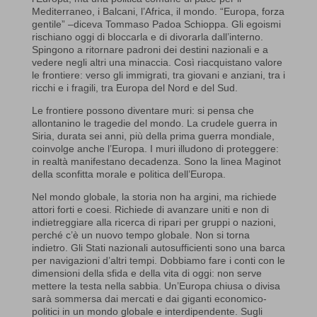
Mediterraneo, i Balcani, l’Africa, il mondo. “Europa, forza
gentile” –diceva Tommaso Padoa Schioppa. Gli egoismi
rischiano oggi di bloccarla e di divorarla dall’interno.
Spingono a ritornare padroni dei destini nazionali e a
vedere negli altri una minaccia. Così riacquistano valore
le frontiere: verso gli immigrati, tra giovani e anziani, tra i
ricchi e i fragili, tra Europa del Nord e del Sud.
Le frontiere possono diventare muri: si pensa che
allontanino le tragedie del mondo. La crudele guerra in
Siria, durata sei anni, più della prima guerra mondiale,
coinvolge anche l’Europa. I muri illudono di proteggere:
in realtà manifestano decadenza. Sono la linea Maginot
della sconfitta morale e politica dell’Europa.
Nel mondo globale, la storia non ha argini, ma richiede
attori forti e coesi. Richiede di avanzare uniti e non di
indietreggiare alla ricerca di ripari per gruppi o nazioni,
perché c’è un nuovo tempo globale. Non si torna
indietro. Gli Stati nazionali autosufficienti sono una barca
per navigazioni d’altri tempi. Dobbiamo fare i conti con le
dimensioni della sfida e della vita di oggi: non serve
mettere la testa nella sabbia. Un’Europa chiusa o divisa
sarà sommersa dai mercati e dai giganti economico-
politici in un mondo globale e interdipendente. Sugli