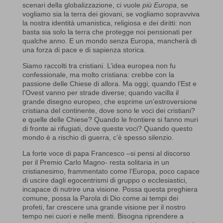
scenari della globalizzazione, ci vuole
più Europa
, se
vogliamo sia la terra dei giovani, se vogliamo sopravviva
la nostra identità umanistica, religiosa e dei diritti: non
basta sia solo la terra che protegge noi pensionati per
qualche anno. E un mondo senza Europa, mancherà di
una forza di pace e di sapienza storica.
Siamo raccolti tra cristiani. L’idea europea non fu
confessionale, ma molto cristiana: crebbe con la
passione delle Chiese di allora. Ma oggi, quando l’Est e
l’Ovest vanno per strade diverse; quando vacilla il
grande disegno europeo, che esprime un’estroversione
cristiana del continente, dove sono le voci dei cristiani?
e quelle delle Chiese? Quando le frontiere si fanno muri
di fronte ai rifugiati, dove queste voci? Quando questo
mondo è a rischio di guerra, c’è spesso silenzio.
La forte voce di papa Francesco –si pensi al discorso
per il Premio Carlo Magno- resta solitaria in un
cristianesimo, frammentato come l’Europa, poco capace
di uscire dagli egocentrismi di gruppo o ecclesiastici,
incapace di nutrire una visione. Possa questa preghiera
comune, possa la Parola di Dio come ai tempi dei
profeti, far crescere una grande visione per il nostro
tempo nei cuori e nelle menti. Bisogna riprendere a