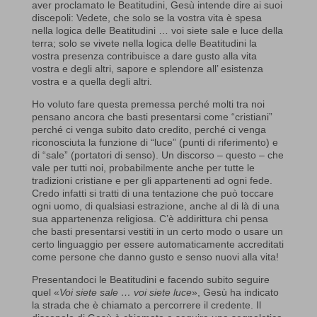
aver proclamato le Beatitudini, Gesù intende dire ai suoi
discepoli: Vedete, che solo se la vostra vita è spesa
nella logica delle Beatitudini … voi siete sale e luce della
terra; solo se vivete nella logica delle Beatitudini la
vostra presenza contribuisce a dare gusto alla vita
vostra e degli altri, sapore e splendore all’ esistenza
vostra e a quella degli altri.
Ho voluto fare questa premessa perché molti tra noi
pensano ancora che basti presentarsi come “cristiani”
perché ci venga subito dato credito, perché ci venga
riconosciuta la funzione di “luce” (punti di riferimento) e
di “sale” (portatori di senso). Un discorso – questo – che
vale per tutti noi, probabilmente anche per tutte le
tradizioni cristiane e per gli appartenenti ad ogni fede.
Credo infatti si tratti di una tentazione che può toccare
ogni uomo, di qualsiasi estrazione, anche al di là di una
sua appartenenza religiosa. C’è addirittura chi pensa
che basti presentarsi vestiti in un certo modo o usare un
certo linguaggio per essere automaticamente accreditati
come persone che danno gusto e senso nuovi alla vita!
Presentandoci le Beatitudini e facendo subito seguire
quel «
Voi siete sale … voi siete luce
», Gesù ha indicato
la strada che è chiamato a percorrere il credente. Il